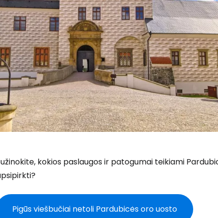
užinokite, kokios paslaugos ir patogumai teikiami Pardubic
psipirkti?
Pigūs viešbučiai netoli Pardubicės oro uosto