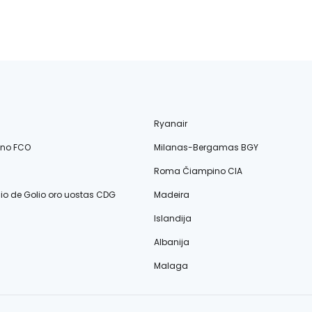
Ryanair
ino FCO
Milanas-Bergamas BGY
Roma Čiampino CIA
lio de Golio oro uostas CDG
Madeira
Islandija
Albanija
Malaga