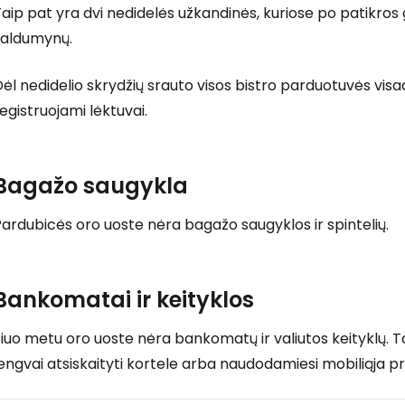
aip pat yra dvi nedidelės užkandinės, kuriose po patikros g
saldumynų.
ėl nedidelio skrydžių srauto visos bistro parduotuvės vis
egistruojami lėktuvai.
Bagažo saugykla
ardubicės oro uoste nėra bagažo saugyklos ir spintelių.
Bankomatai ir keityklos
iuo metu oro uoste nėra bankomatų ir valiutos keityklų. T
engvai atsiskaityti kortele arba naudodamiesi mobiliąja p