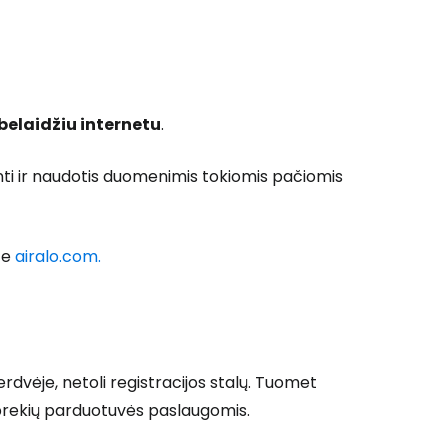
 prie Cestee
belaidžiu internetu
.
inti ir naudotis duomenimis tokiomis pačiomis
Tęsti su Google
ite
airalo.com.
ęsti su Facebook
rdvėje, netoli registracijos stalų. Tuomet
Tęsti el. paštu
prekių parduotuvės paslaugomis.