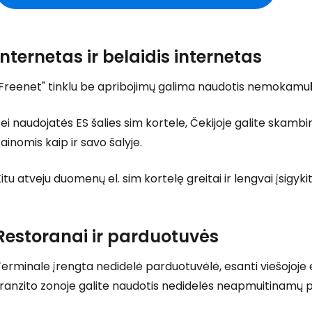
Internetas ir belaidis internetas
Prisijunkite
"Freenet" tinklu be apribojimų galima naudotis nemokamu
... pasaulinė kelionių bendruomenė
ei naudojatės ES šalies sim kortele, Čekijoje galite skamb
ainomis kaip ir savo šalyje.
itu atveju duomenų el. sim kortelę greitai ir lengvai įsigyk
T
Restoranai ir parduotuvės
erminale įrengta nedidelė parduotuvėlė, esanti viešojoje e
tranzito zonoje galite naudotis nedidelės neapmuitinamų 