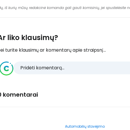
dų, iš kurių mūsų redakcinė komanda gali gauti komisinių, jei spustelėsite
Ar liko klausimų?
ei turite klausimų ar komentarų apie straipsnį...
Pridėti komentarą...
0 komentarai
Automobilių stovėjimo