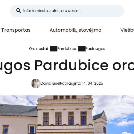
Transportas
Automobilių stovėjimo
Viešb
Oro uostai
Pardubice
Paslaugos
ugos Pardubice oro
David Eiselt
atnaujinta 14. 04. 2025