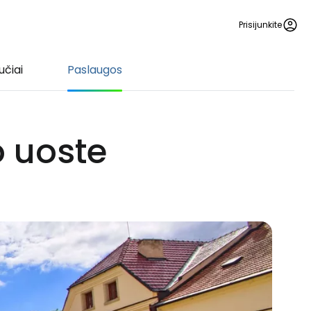
Prisijunkite
učiai
Paslaugos
 uoste