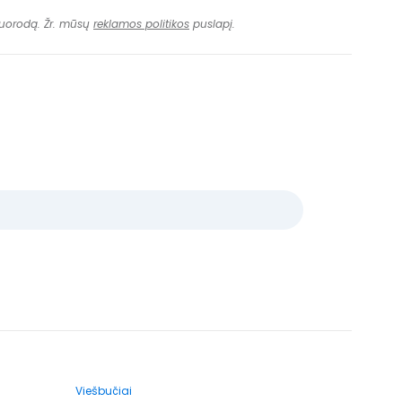
 nuorodą. Žr. mūsų
reklamos politikos
puslapį.
Viešbučiai