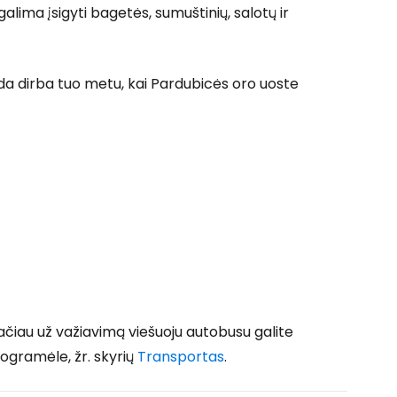
alima įsigyti bagetės, sumuštinių, salotų ir
ada dirba tuo metu, kai Pardubicės oro uoste
ačiau už važiavimą viešuoju autobusu galite
rogramėle, žr. skyrių
Transportas
.