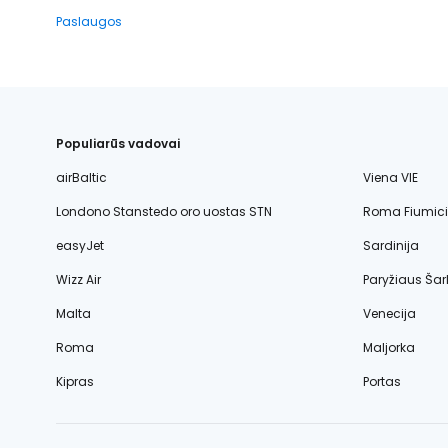
Paslaugos
Populiarūs vadovai
airBaltic
Viena VIE
Londono Stanstedo oro uostas STN
Roma Fiumic
easyJet
Sardinija
Wizz Air
Paryžiaus Šar
Malta
Venecija
Roma
Maljorka
Kipras
Portas