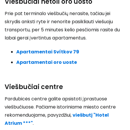
Viešbučiai netoli oro uosto
Prie pat terminalo viešbučių nerasite, tačiau jei
skrydis anksti ryte ir nenorite pasikliauti viešuoju
transportu, per 5 minutes kelio pėsčiomis rasite du
labai gerai įvertintus apartamentus.
Apartamentai Svítkov 79
Apartamentai oro uoste
Viešbučiai centre
Pardubicės centre galite apsistoti įprastuose
viešbučiuose. Pačiame istoriniame miesto centre
rekomenduojame, pavyzdžiui,
viešbutį "Hotel
Atrium ***"
.