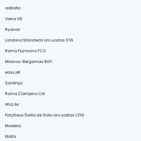
airBaltic
Viena VIE
Ryanair
Londono Stanstedo oro uostas STN
Roma Fiumicino FCO
Milanas-Bergamas BGY
easyJet
Sardinija
Roma Čiampino CIA
Wizz Air
Paryžiaus Šarlio de Golio oro uostas CDG
Madeira
Malta