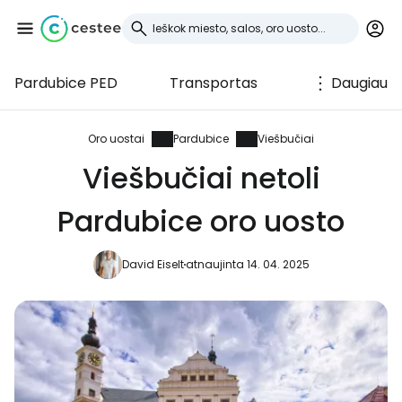
Pardubice PED
Transportas
Daugiau
Prisijunkite prie
Cestee
Oro uostai
Pardubice
Viešbučiai
Viešbučiai netoli
... pasaulinė kelionių bendruomenė
Pardubice oro uosto
Tęsti su Google
David Eiselt
atnaujinta 14. 04. 2025
Tęsti su Facebook
Tęsti el. paštu