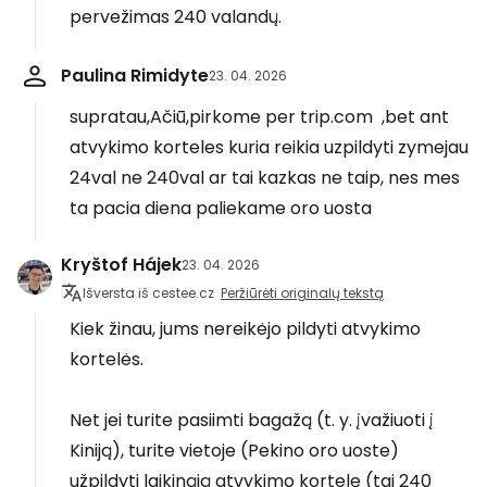
pervežimas 240 valandų.
Paulina Rimidyte
23. 04. 2026
supratau,Ačiū,pirkome per trip.com ,bet ant
atvykimo korteles kuria reikia uzpildyti zymejau
24val ne 240val ar tai kazkas ne taip, nes mes
ta pacia diena paliekame oro uosta
Kryštof Hájek
23. 04. 2026
Išversta iš cestee.cz
Peržiūrėti originalų tekstą
Kiek žinau, jums nereikėjo pildyti atvykimo
kortelės.
Net jei turite pasiimti bagažą (t. y. įvažiuoti į
Kiniją), turite vietoje (Pekino oro uoste)
užpildyti laikinąją atvykimo kortelę (tai 240