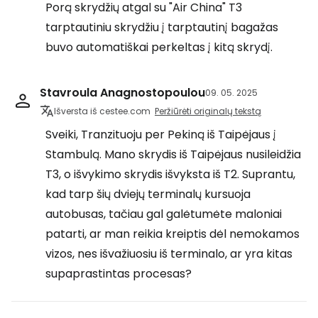
Porą skrydžių atgal su "Air China" T3
tarptautiniu skrydžiu į tarptautinį bagažas
buvo automatiškai perkeltas į kitą skrydį.
Stavroula Anagnostopoulou
09. 05. 2025
Išversta iš cestee.com
Peržiūrėti originalų tekstą
Sveiki, Tranzituoju per Pekiną iš Taipėjaus į
Stambulą. Mano skrydis iš Taipėjaus nusileidžia
T3, o išvykimo skrydis išvyksta iš T2. Suprantu,
kad tarp šių dviejų terminalų kursuoja
autobusas, tačiau gal galėtumėte maloniai
patarti, ar man reikia kreiptis dėl nemokamos
vizos, nes išvažiuosiu iš terminalo, ar yra kitas
supaprastintas procesas?