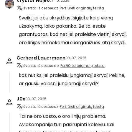
Kryštof Hájek
07. 10. 2025
Išversta iš cestee.cz
Peržiūrėti originalų tekstą
Sveiki, jei abu skrydžius įsigijote kaip vieną
užsakymą, laiko pakanka. Be to, esate
garantuotas, kad net jei praleisite vietinį skrydį,
oro linijos nemokamai suorganizuos kitą skrydį.
Gerhard Lauermann
03. 07. 2025
Išversta iš cestee.de
Peržiūrėti originalų tekstą
kas nutiks, jei praleisiu jungiamąjį skrydį Pekine,
ar gausiu vėlesnį jungiamąjį skrydį?
J0x
03. 07. 2025
Išversta iš cestee.cz
Peržiūrėti originalų tekstą
Tai ne oro uosto, o oro linijų problema.
Aviakompanija turi pasirūpinti keleiviu. Kai