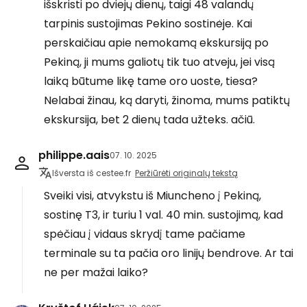
išskristi po dviejų dienų, taigi 48 valandų
tarpinis sustojimas Pekino sostinėje. Kai
perskaičiau apie nemokamą ekskursiją po
Pekiną, ji mums galiotų tik tuo atveju, jei visą
laiką būtume likę tame oro uoste, tiesa?
Nelabai žinau, ką daryti, žinoma, mums patiktų
ekskursija, bet 2 dienų tada užteks. ačiū.
philippe.aais
07. 10. 2025
Išversta iš cestee.fr
Peržiūrėti originalų tekstą
Sveiki visi, atvykstu iš Miuncheno į Pekiną,
sostinę T3, ir turiu 1 val. 40 min. sustojimą, kad
spėčiau į vidaus skrydį tame pačiame
terminale su ta pačia oro linijų bendrove. Ar tai
ne per mažai laiko?