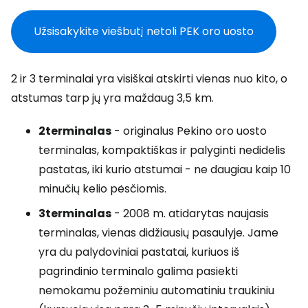
Užsisakykite viešbutį netoli PEK oro uosto
2 ir 3 terminalai yra visiškai atskirti vienas nuo kito, o
atstumas tarp jų yra maždaug 3,5 km.
2
terminalas
- originalus Pekino oro uosto
terminalas, kompaktiškas ir palyginti nedidelis
pastatas, iki kurio atstumai - ne daugiau kaip 10
minučių kelio pėsčiomis.
3
terminalas
- 2008 m. atidarytas naujasis
terminalas, vienas didžiausių pasaulyje. Jame
yra du palydoviniai pastatai, kuriuos iš
pagrindinio terminalo galima pasiekti
nemokamu požeminiu automatiniu traukiniu