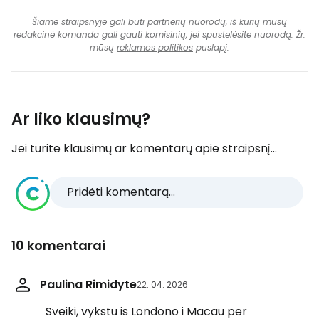
Šiame straipsnyje gali būti partnerių nuorodų, iš kurių mūsų
redakcinė komanda gali gauti komisinių, jei spustelėsite nuorodą. Žr.
mūsų
reklamos politikos
puslapį.
Ar liko klausimų?
Jei turite klausimų ar komentarų apie straipsnį...
Pridėti komentarą...
10 komentarai
Paulina Rimidyte
22. 04. 2026
Sveiki, vykstu is Londono i Macau per