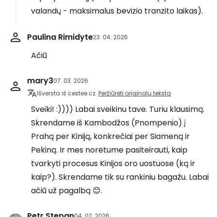
valandų - maksimalus bevizio tranzito laikas).
Paulina Rimidyte
23. 04. 2026
Ačiū
mary3
07. 03. 2026
Išversta iš cestee.cz
Peržiūrėti originalų tekstą
Sveiki! :)))) Labai sveikinu tave. Turiu klausimą.
Skrendame iš Kambodžos (Pnompenio) į
Prahą per Kiniją, konkrečiai per Siameną ir
Pekiną. Ir mes norėtume pasiteirauti, kaip
tvarkyti procesus Kinijos oro uostuose (ką ir
kaip?). Skrendame tik su rankiniu bagažu. Labai
ačiū už pagalbą 😊.
Petr Stepan
04. 02. 2026