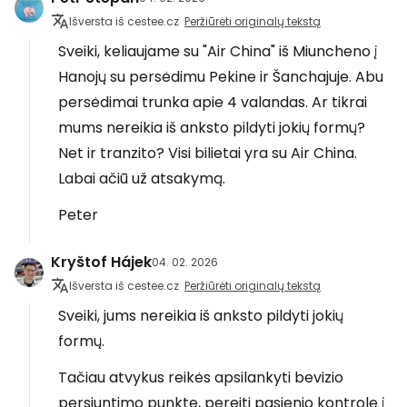
Išversta iš cestee.cz
Peržiūrėti originalų tekstą
Sveiki, keliaujame su "Air China" iš Miuncheno į
Hanojų su persėdimu Pekine ir Šanchajuje. Abu
persėdimai trunka apie 4 valandas. Ar tikrai
mums nereikia iš anksto pildyti jokių formų?
Net ir tranzito? Visi bilietai yra su Air China.
Labai ačiū už atsakymą.
Peter
Kryštof Hájek
04. 02. 2026
Išversta iš cestee.cz
Peržiūrėti originalų tekstą
Sveiki, jums nereikia iš anksto pildyti jokių
formų.
Tačiau atvykus reikės apsilankyti bevizio
persiuntimo punkte, pereiti pasienio kontrolę į