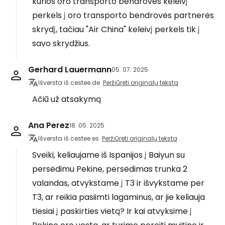
kurios oro transporto bendrovės keleivį
perkels į oro transporto bendrovės partnerės
skrydį, tačiau "Air China" keleivį perkels tik į
savo skrydžius.
Gerhard Lauermann
05. 07. 2025
Išversta iš cestee.de
Peržiūrėti originalų tekstą
Ačiū už atsakymą
Ana Perez
18. 05. 2025
Išversta iš cestee.es
Peržiūrėti originalų tekstą
Sveiki, keliaujame iš Ispanijos į Baiyun su
persėdimu Pekine, persėdimas trunka 2
valandas, atvykstame į T3 ir išvykstame per
T3, ar reikia pasiimti lagaminus, ar jie keliauja
tiesiai į paskirties vietą? Ir kai atvyksime į