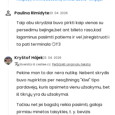
Paulina Rimidyte
23. 04. 2026
Taip abu skrydziai buvo pirkti kaip vienas su
persedimu bejinge,bet ant bilieto raso,kad
lagaminus pasiimti patiems ir vel įsiregistruoti i
ta pati terminala 🙄T3
Kryštof Hájek
23. 04. 2026
Išversta iš cestee.cz
Peržiūrėti originalų tekstą
Pekine man to dar nėra nutikę. Nebent skrydis
buvo nupirktas per nesąžiningą "Kiwi" tipo
pardavėją, kuris apsimeta vienu užsakymu, bet
iš tikrųjų yra du užsakymai.
Tačiau net jei bagažą reikia pasiimti, galioja
pirmiau minėtos taisyklės, t. y. bevizis