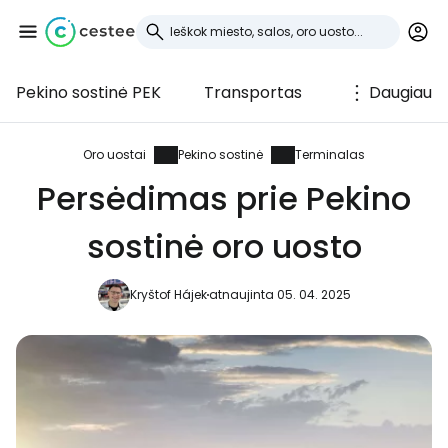
Pekino sostinė PEK
Transportas
Daugiau
Prisijunkite prie
Cestee
Oro uostai
Pekino sostinė
Terminalas
Persėdimas prie Pekino
... pasaulinė kelionių bendruomenė
sostinė oro uosto
Tęsti su Google
Kryštof Hájek
atnaujinta 05. 04. 2025
Tęsti su Facebook
Tęsti el. paštu