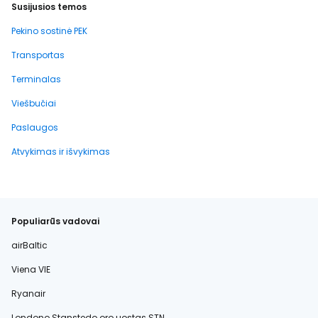
Susijusios temos
Pekino sostinė PEK
Transportas
Terminalas
Viešbučiai
Paslaugos
Atvykimas ir išvykimas
Populiarūs vadovai
airBaltic
Viena VIE
Ryanair
Londono Stanstedo oro uostas STN