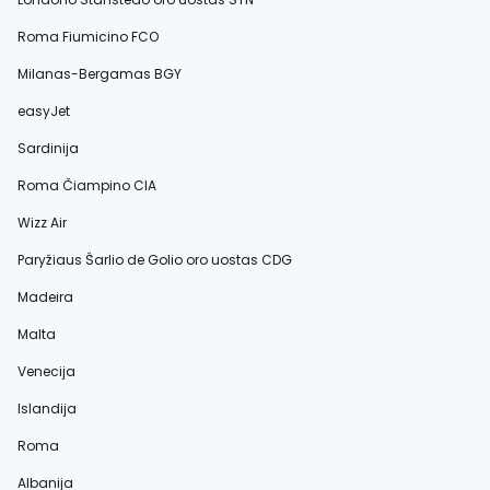
Roma Fiumicino FCO
Milanas-Bergamas BGY
easyJet
Sardinija
Roma Čiampino CIA
Wizz Air
Paryžiaus Šarlio de Golio oro uostas CDG
Madeira
Malta
Venecija
Islandija
Roma
Albanija