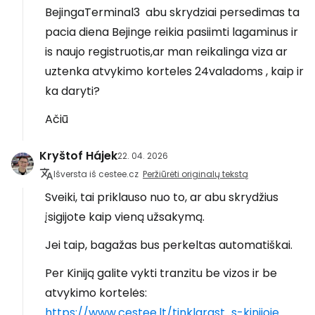
BejingaTerminal3 abu skrydziai persedimas ta
pacia diena Bejinge reikia pasiimti lagaminus ir
is naujo registruotis,ar man reikalinga viza ar
uztenka atvykimo korteles 24valadoms , kaip ir
ka daryti?
Ačiū
Kryštof Hájek
22. 04. 2026
Išversta iš cestee.cz
Peržiūrėti originalų tekstą
Sveiki, tai priklauso nuo to, ar abu skrydžius
įsigijote kaip vieną užsakymą.
Jei taip, bagažas bus perkeltas automatiškai.
Per Kiniją galite vykti tranzitu be vizos ir be
atvykimo kortelės:
https://www.cestee.lt/tinklarast...s-kinijoje
.