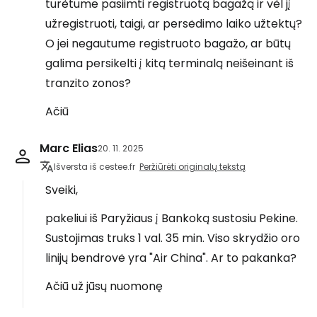
turėtume pasiimti registruotą bagažą ir vėl jį
užregistruoti, taigi, ar persėdimo laiko užtektų?
O jei negautume registruoto bagažo, ar būtų
galima persikelti į kitą terminalą neišeinant iš
tranzito zonos?
Ačiū
Marc Elias
20. 11. 2025
Išversta iš cestee.fr
Peržiūrėti originalų tekstą
Sveiki,
pakeliui iš Paryžiaus į Bankoką sustosiu Pekine.
Sustojimas truks 1 val. 35 min. Viso skrydžio oro
linijų bendrovė yra "Air China". Ar to pakanka?
Ačiū už jūsų nuomonę