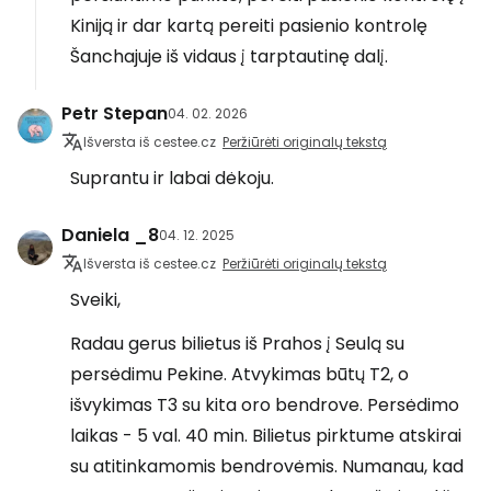
Kiniją ir dar kartą pereiti pasienio kontrolę
Šanchajuje iš vidaus į tarptautinę dalį.
Petr Stepan
04. 02. 2026
Išversta iš cestee.cz
Peržiūrėti originalų tekstą
Suprantu ir labai dėkoju.
Daniela _8
04. 12. 2025
Išversta iš cestee.cz
Peržiūrėti originalų tekstą
Sveiki,
Radau gerus bilietus iš Prahos į Seulą su
persėdimu Pekine. Atvykimas būtų T2, o
išvykimas T3 su kita oro bendrove. Persėdimo
laikas - 5 val. 40 min. Bilietus pirktume atskirai
su atitinkamomis bendrovėmis. Numanau, kad