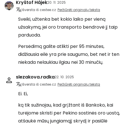
Kryštof Hájek
20. 11. 2025
Išversta iš cestee.cz
Peržiūrėti originalų tekstą
Sveiki, užtenka bet kokio laiko per vieną
užsakymą, jei oro transporto bendrovė jį taip
parduoda.
Persėdimą galite atlikti per 95 minutes,
didžiausia eilė yra prie saugumo, bet net ir ten
niekada nelaukiau ilgiau nei 30 minučių.
slezakova.radka
22. 10. 2025
Išversta iš cestee.cz
Peržiūrėti originalų tekstą
Ei. Ei,
ką tik sužinojau, kad grįžtant iš Bankoko, kai
turėjome skristi per Pekino sostinės oro uostą,
atšaukė mūsų jungiamąjį skrydį ir pasiūlė