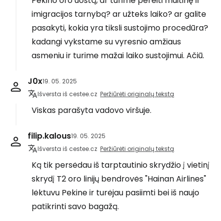
Pekino oro uostą, ar turime pereiti muitinę ir
imigracijos tarnybą? ar užteks laiko? ar galite
pasakyti, kokia yra tiksli sustojimo procedūra?
kadangi vykstame su vyresnio amžiaus
asmeniu ir turime mažai laiko sustojimui. Ačiū.
J0x
19. 05. 2025
Išversta iš cestee.cz
Peržiūrėti originalų tekstą
Viskas parašyta vadovo viršuje.
filip.kalous
19. 05. 2025
Išversta iš cestee.cz
Peržiūrėti originalų tekstą
Ką tik persėdau iš tarptautinio skrydžio į vietinį
skrydį T2 oro linijų bendrovės "Hainan Airlines"
lėktuvu Pekine ir turėjau pasiimti bei iš naujo
patikrinti savo bagažą.