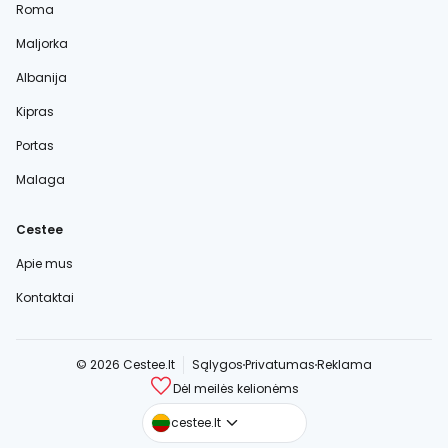
Roma
Maljorka
Albanija
Kipras
Portas
Malaga
Cestee
Apie mus
Kontaktai
© 2026 Cestee.lt
Sąlygos
Privatumas
Reklama
Dėl meilės kelionėms
cestee.com
cestee.lt
cestee.sk