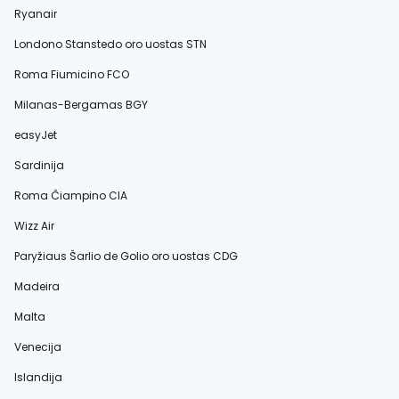
Ryanair
Londono Stanstedo oro uostas STN
Roma Fiumicino FCO
Milanas-Bergamas BGY
easyJet
Sardinija
Roma Čiampino CIA
Wizz Air
Paryžiaus Šarlio de Golio oro uostas CDG
Madeira
Malta
Venecija
Islandija