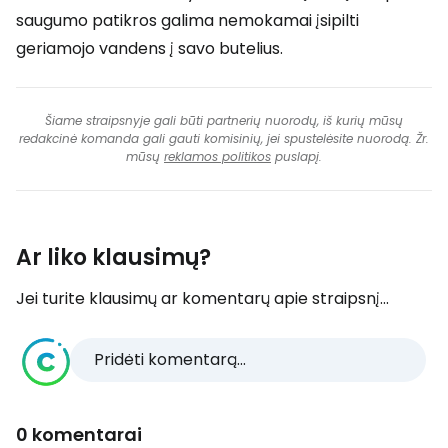
saugumo patikros galima nemokamai įsipilti
geriamojo vandens į savo butelius.
Šiame straipsnyje gali būti partnerių nuorodų, iš kurių mūsų
redakcinė komanda gali gauti komisinių, jei spustelėsite nuorodą. Žr.
mūsų
reklamos politikos
puslapį.
Ar liko klausimų?
Jei turite klausimų ar komentarų apie straipsnį...
Pridėti komentarą...
0 komentarai