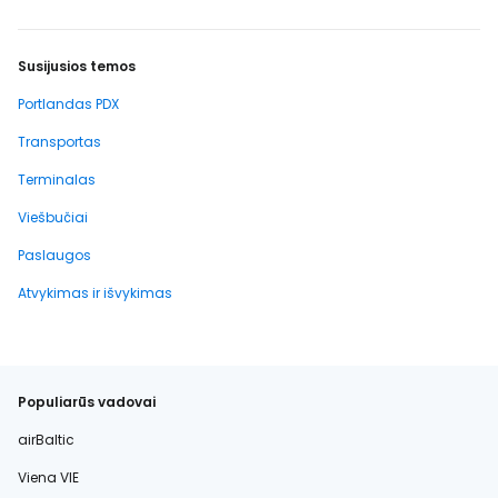
Susijusios temos
Portlandas PDX
Transportas
Terminalas
Viešbučiai
Paslaugos
Atvykimas ir išvykimas
Populiarūs vadovai
airBaltic
Viena VIE