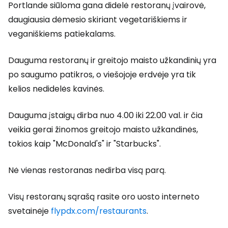
Portlande siūloma gana didelė restoranų įvairovė,
daugiausia dėmesio skiriant vegetariškiems ir
veganiškiems patiekalams.
Dauguma restoranų ir greitojo maisto užkandinių yra
po saugumo patikros, o viešojoje erdvėje yra tik
kelios nedidelės kavinės.
Dauguma įstaigų dirba nuo 4.00 iki 22.00 val. ir čia
veikia gerai žinomos greitojo maisto užkandinės,
tokios kaip "McDonald's" ir "Starbucks".
Nė vienas restoranas nedirba visą parą.
Visų restoranų sąrašą rasite oro uosto interneto
svetainėje
flypdx.com/restaurants
.