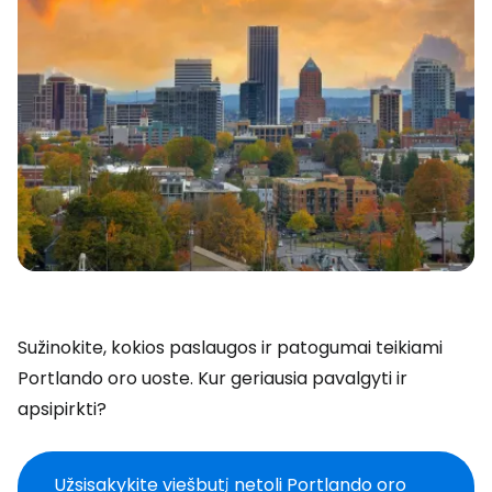
Sužinokite, kokios paslaugos ir patogumai teikiami
Portlando oro uoste. Kur geriausia pavalgyti ir
apsipirkti?
Užsisakykite viešbutį netoli Portlando oro