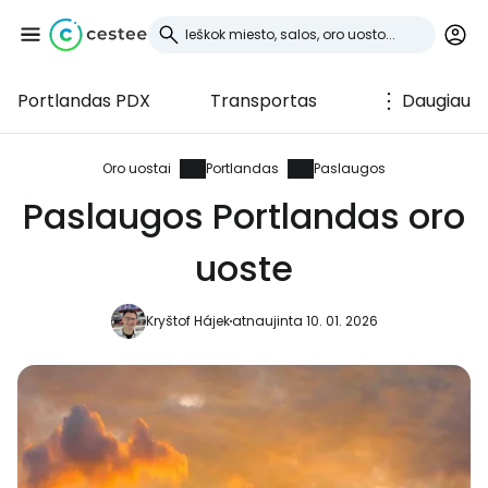
Portlandas PDX
Transportas
Daugiau
Prisijunkite prie
Cestee
Oro uostai
Portlandas
Paslaugos
Paslaugos Portlandas oro
... pasaulinė kelionių bendruomenė
uoste
Tęsti su Google
Kryštof Hájek
atnaujinta 10. 01. 2026
Tęsti su Facebook
Tęsti el. paštu