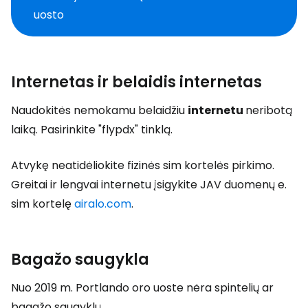
uosto
Internetas ir belaidis internetas
Naudokitės nemokamu belaidžiu
internetu
neribotą
laiką. Pasirinkite "flypdx" tinklą.
Atvykę neatidėliokite fizinės sim kortelės pirkimo.
Greitai ir lengvai internetu įsigykite JAV duomenų e.
sim kortelę
airalo.com
.
Bagažo saugykla
Nuo 2019 m. Portlando oro uoste nėra spintelių ar
bagažo saugyklų.