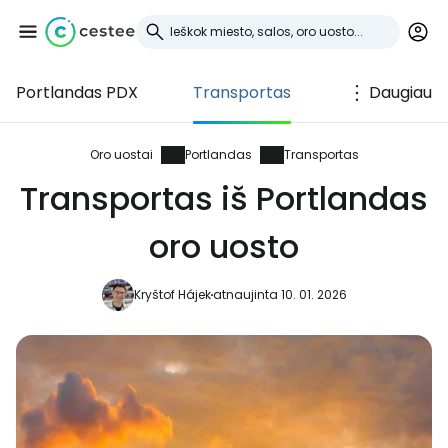
Portlandas PDX
Transportas
Daugiau
Prisijunkite prie
Cestee
Oro uostai
Portlandas
Transportas
Transportas iš Portlandas
... pasaulinė kelionių bendruomenė
oro uosto
Tęsti su Google
Kryštof Hájek
atnaujinta 10. 01. 2026
Tęsti su Facebook
Tęsti el. paštu