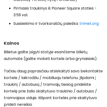
Pirmasis traukinys iš Pioneer Square stoties -
3:59 val.
Susisiekimo ir tvarkaraščių paieška:
trimet.org
Kainos
Bilietus galite įsigyti stotyje esančiame bilietų
automate (galite mokėti kortele arba grynaisiais).
Tačiau daug paprasčiau atsiskaityti savo bekontakte
kortele / laikrodžiu / mobiliuoju telefonu. Įlipdami į
traukinį / autobusą / tramvajų tiesiog pridėkite
kortelę prie žalio skaitytuvo traukinio / autobuso /
tramvajaus viduje. Išlipant kortelės prie skaitytuvo
pridėti nereikia.