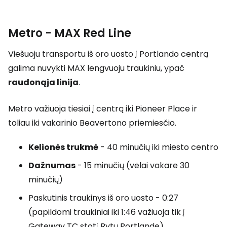
Metro -
MAX Red Line
Viešuoju transportu iš oro uosto į Portlando centrą
galima nuvykti MAX lengvuoju traukiniu, ypač
raudonąja linija
.
Metro važiuoja tiesiai į centrą iki Pioneer Place ir
toliau iki vakarinio Beavertono priemiesčio.
Kelionės trukmė
- 40 minučių iki miesto centro
Dažnumas
- 15 minučių (vėlai vakare 30
minučių)
Paskutinis traukinys iš oro uosto - 0:27
(papildomi traukiniai iki 1:46 važiuoja tik į
Gateway TC stotį Rytų Portlande)