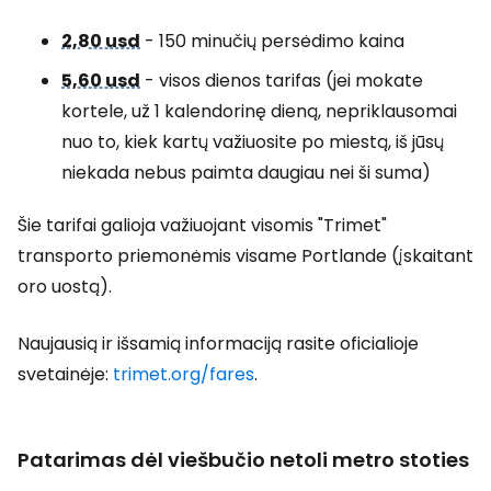
2,80 usd
- 150 minučių persėdimo kaina
5,60 usd
- visos dienos tarifas (jei mokate
kortele, už 1 kalendorinę dieną, nepriklausomai
nuo to, kiek kartų važiuosite po miestą, iš jūsų
niekada nebus paimta daugiau nei ši suma)
Šie tarifai galioja važiuojant visomis "Trimet"
transporto priemonėmis visame Portlande (įskaitant
oro uostą).
Naujausią ir išsamią informaciją rasite oficialioje
svetainėje:
trimet.org/fares
.
Patarimas dėl viešbučio netoli metro stoties