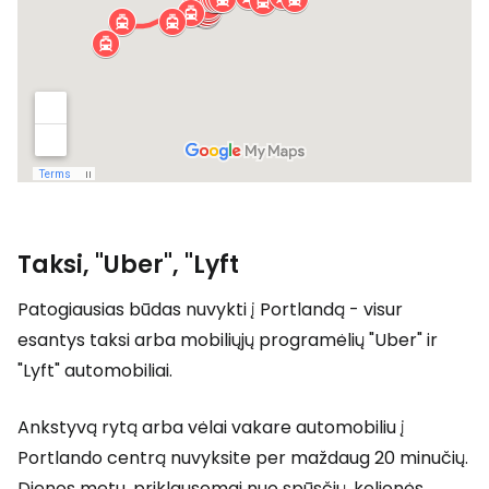
Taksi, "Uber", "Lyft
Patogiausias būdas nuvykti į Portlandą - visur
esantys taksi arba mobiliųjų programėlių "Uber" ir
"Lyft" automobiliai.
Ankstyvą rytą arba vėlai vakare automobiliu į
Portlando centrą nuvyksite per maždaug 20 minučių.
Dienos metu, priklausomai nuo spūsčių, kelionės