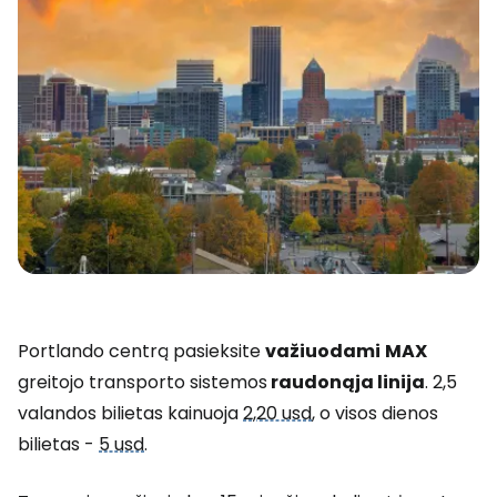
Portlando centrą pasieksite
važiuodami
MAX
greitojo transporto sistemos
raudonąja linija
. 2,5
valandos bilietas kainuoja
2,20 usd
, o visos dienos
bilietas -
5 usd
.