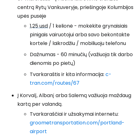
centrą Rytų Vankuveryje, priešingoje Kolumbijos
upės pusėje
1,25 usd
/ 1 kelionė - mokėkite grynaisiais
pinigais vairuotojui arba savo bekontakte
kortele / laikrodžiu / mobiliuoju telefonu
Dažnumas - 60 minučių (važiuoja tik darbo
dienomis po pietų)
Tvarkaraštis ir kita informacija:
c-
tran.com/routes/67
Į Korvalį, Albanį arba Salemą važiuoja maždaug
kartą per valandą.
Tvarkaraščiai ir užsakymai internetu:
groometransportation.com/portland-
airport