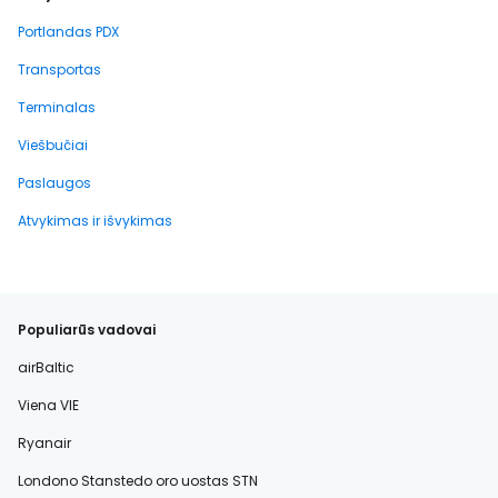
Portlandas PDX
Transportas
Terminalas
Viešbučiai
Paslaugos
Atvykimas ir išvykimas
Populiarūs vadovai
airBaltic
Viena VIE
Ryanair
Londono Stanstedo oro uostas STN