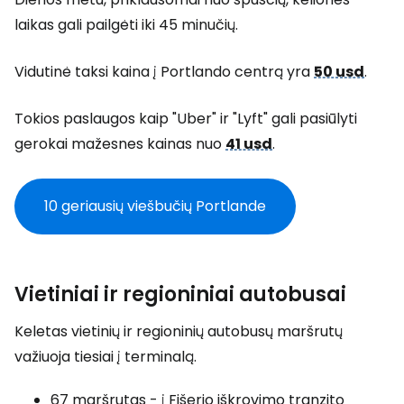
laikas gali pailgėti iki 45 minučių.
Vidutinė taksi kaina į Portlando centrą yra
50 usd
.
Tokios paslaugos kaip "Uber" ir "Lyft" gali pasiūlyti
gerokai mažesnes kainas nuo
41 usd
.
10 geriausių viešbučių Portlande
Vietiniai ir regioniniai autobusai
Keletas vietinių ir regioninių autobusų maršrutų
važiuoja tiesiai į terminalą.
67 maršrutas - į Fišerio iškrovimo tranzito