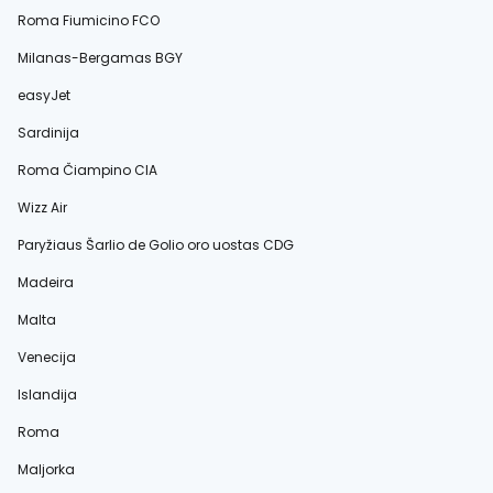
Roma Fiumicino FCO
Milanas-Bergamas BGY
easyJet
Sardinija
Roma Čiampino CIA
Wizz Air
Paryžiaus Šarlio de Golio oro uostas CDG
Madeira
Malta
Venecija
Islandija
Roma
Maljorka