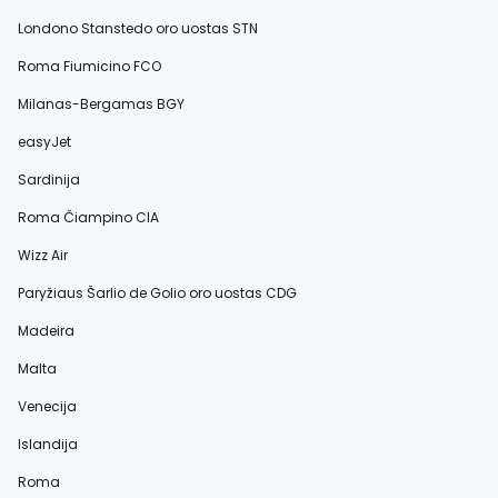
Londono Stanstedo oro uostas STN
Roma Fiumicino FCO
Milanas-Bergamas BGY
easyJet
Sardinija
Roma Čiampino CIA
Wizz Air
Paryžiaus Šarlio de Golio oro uostas CDG
Madeira
Malta
Venecija
Islandija
Roma