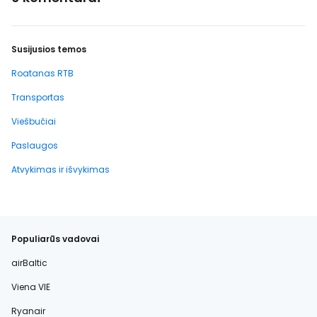
Susijusios temos
Roatanas RTB
Transportas
Viešbučiai
Paslaugos
Atvykimas ir išvykimas
Populiarūs vadovai
airBaltic
Viena VIE
Ryanair