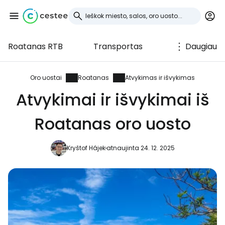
Roatanas RTB
Transportas
Daugiau
Prisijunkite prie
Cestee
Oro uostai
Roatanas
Atvykimas ir išvykimas
Atvykimai ir išvykimai iš
... pasaulinė kelionių bendruomenė
Roatanas oro uosto
Tęsti su Google
Kryštof Hájek
atnaujinta 24. 12. 2025
Tęsti su Facebook
Tęsti el. paštu