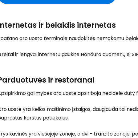
Internetas ir belaidis internetas
Prisijunkite
Roatano oro uosto terminale naudokitės nemokamu belaidž
... pasaulinė kelionių bendruomenė
reitai ir lengvai internetu gaukite Hondūro duomenų e. S
Parduotuvės ir restoranai
Apsipirkimo galimybės oro uoste apsiriboja nedidele
duty 
T
ro uoste yra kelios maitinimo įstaigos, daugiausia tai nedide
aprastus karštus patiekalus.
rys kavinės yra viešojoje zonoje, o dvi - tranzito zonoje, p