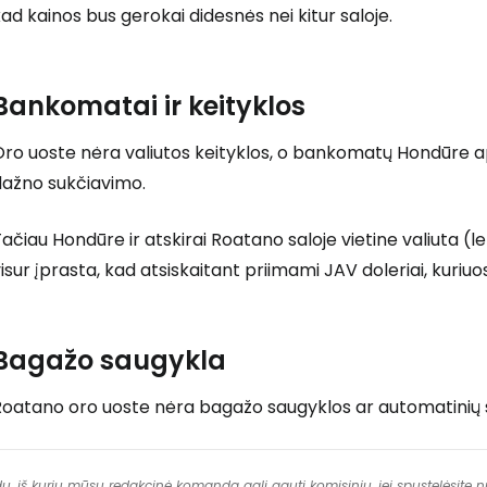
ad kainos bus gerokai didesnės nei kitur saloje.
Bankomatai ir keityklos
Oro uoste nėra valiutos keityklos, o bankomatų Hondūre 
dažno sukčiavimo.
ačiau Hondūre ir atskirai Roatano saloje vietine valiuta (l
isur įprasta, kad atsiskaitant priimami JAV doleriai, kuriuos
Bagažo saugykla
Roatano oro uoste nėra bagažo saugyklos ar automatinių s
dų, iš kurių mūsų redakcinė komanda gali gauti komisinių, jei spustelėsite