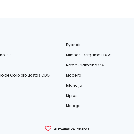
Ryanair
ino FCO
Milanas-Bergamas BGY
Roma Čiampino CIA
lio de Golio oro uostas CDG
Madeira
Islandija
Kipras
Malaga
Dėl meilės kelionėms