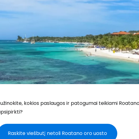
užinokite, kokios paslaugos ir patogumai teikiami Roatano 
psipirkti?
Raskite viešbutį netoli Roatano oro uosto