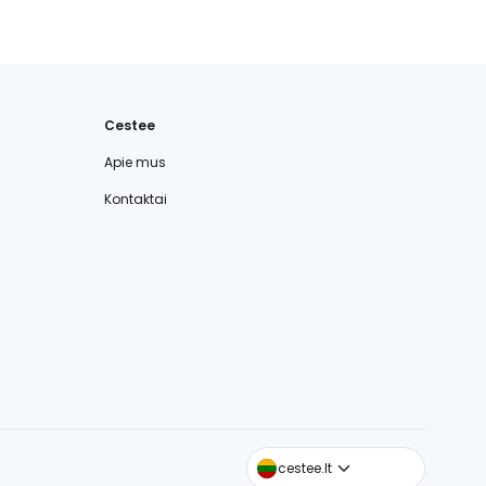
Cestee
Apie mus
Kontaktai
cestee.com
cestee.lt