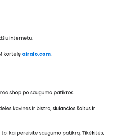
 prie Cestee
iu internetu.
IM kortelę
airalo.com
.
Tęsti su Google
free shop
po saugumo patikros.
ęsti su Facebook
lės kavinės ir bistro, siūlančios šaltus ir
Tęsti el. paštu
o to, kai pereisite saugumo patikrą. Tikėkitės,