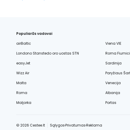
Populiarūs vadovai
airBaltic
Viena VIE
Londono Stanstedo oro uostas STN
Roma Fiumic
easyJet
Sardinija
Wizz Air
Paryžiaus Šar
Malta
Venecija
Roma
Albanija
Maljorka
Portas
© 2026 Cestee.lt
Sąlygos
Privatumas
Reklama