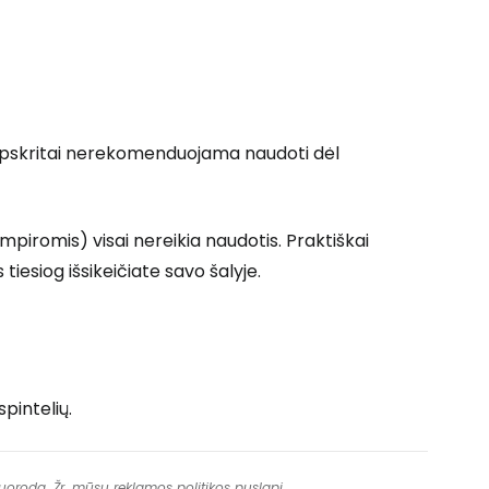
apskritai nerekomenduojama naudoti dėl
empiromis) visai nereikia naudotis. Praktiškai
 tiesiog išsikeičiate savo šalyje.
pintelių.
 nuorodą. Žr. mūsų
reklamos politikos
puslapį.