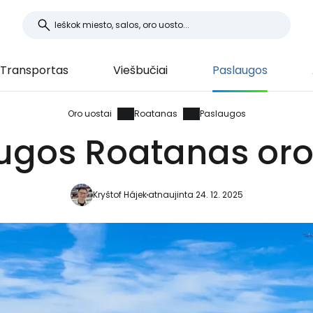
Transportas
Viešbučiai
Paslaugos
Oro uostai
Roatanas
Paslaugos
ugos Roatanas oro
Kryštof Hájek
atnaujinta 24. 12. 2025