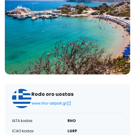
Rodo oro uostas
www.rho-airport.gr
IATA kodas
RHO
ICAO kodas
LGRP