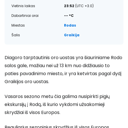
Vietinis laikas
23:52
(UTC +3.0)
Dabartiniai orai
-- °C
Miestas
Rodas
Šalis
Graikija
Diagoro tarptautinis oro uostas yra šiauriniame Rodo
salos gale, mažiau nei už 13 km nuo didžiausio to
paties pavadinimo miesto, ir yra ketvirtas pagal dydį
Graikijos oro uostas.
Vasaros sezono metu čia galima nusipirkti pigių
ekskursijų į Rodą, iš kurio vykdomi užsakomieji
skrydžiai iš visos Europos.
Reguliarius sezoninius skrydžius iš visos Europos