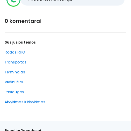
0 komentarai
Susijusios temos
Rodas RHO
Transportas
Terminalas
Viešbučiai
Paslaugos
Atvykimas ir išvykimas
Populiarūs vadovai