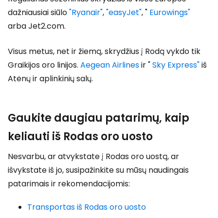
dažniausiai siūlo
"Ryanair"
,
"easyJet"
, "
Eurowings"
arba
Jet2.com
.
Visus metus, net ir žiemą, skrydžius į Rodą vykdo tik
Graikijos oro linijos.
Aegean Airlines
ir "
Sky Express"
iš
Atėnų ir aplinkinių salų.
Gaukite daugiau patarimų, kaip
keliauti iš Rodas oro uosto
Nesvarbu, ar atvykstate į Rodas oro uostą, ar
išvykstate iš jo, susipažinkite su mūsų naudingais
patarimais ir rekomendacijomis:
Transportas iš Rodas oro uosto