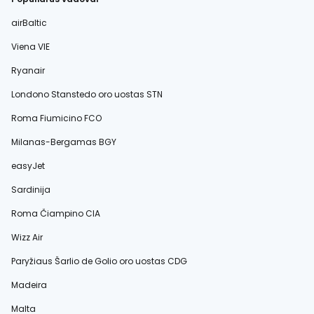
airBaltic
Viena VIE
Ryanair
Londono Stanstedo oro uostas STN
Roma Fiumicino FCO
Milanas-Bergamas BGY
easyJet
Sardinija
Roma Čiampino CIA
Wizz Air
Paryžiaus Šarlio de Golio oro uostas CDG
Madeira
Malta