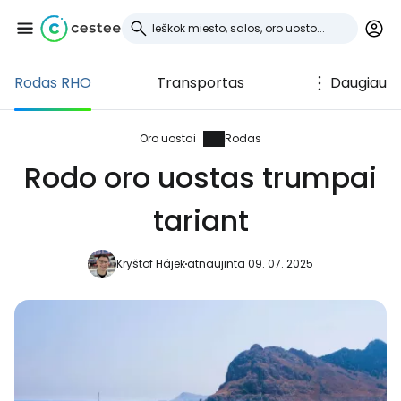
Rodas RHO
Transportas
Daugiau
Prisijunkite prie
Cestee
Oro uostai
Rodas
Rodo oro uostas trumpai
... pasaulinė kelionių bendruomenė
tariant
Tęsti su Google
Kryštof Hájek
atnaujinta 09. 07. 2025
Tęsti su Facebook
Tęsti el. paštu