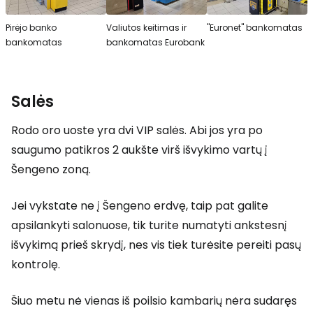
Pirėjo banko
Valiutos keitimas ir
"Euronet" bankomatas
bankomatas
bankomatas Eurobank
Salės
Rodo oro uoste yra dvi VIP salės. Abi jos yra po
saugumo patikros 2 aukšte virš išvykimo vartų į
Šengeno zoną.
Jei vykstate ne į Šengeno erdvę, taip pat galite
apsilankyti salonuose, tik turite numatyti ankstesnį
išvykimą prieš skrydį, nes vis tiek turėsite pereiti pasų
kontrolę.
Šiuo metu nė vienas iš poilsio kambarių nėra sudaręs