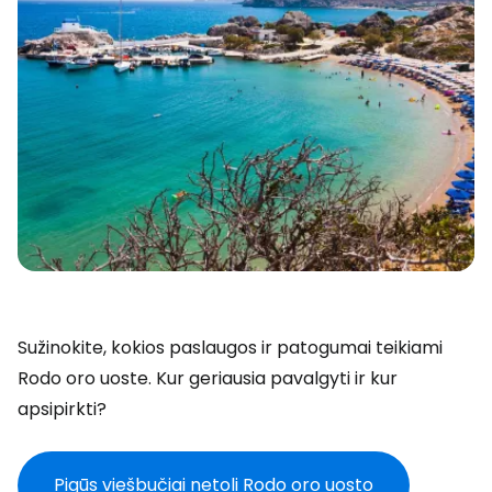
Sužinokite, kokios paslaugos ir patogumai teikiami
Rodo oro uoste. Kur geriausia pavalgyti ir kur
apsipirkti?
Pigūs viešbučiai netoli Rodo oro uosto