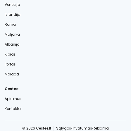
Venecija
Islandija
Roma
Maljorka
Albanija
Kipras
Portas
Malaga
Cestee
Apie mus
Kontaktai
© 2026 Cestee.lt
Sąlygos
Privatumas
Reklama