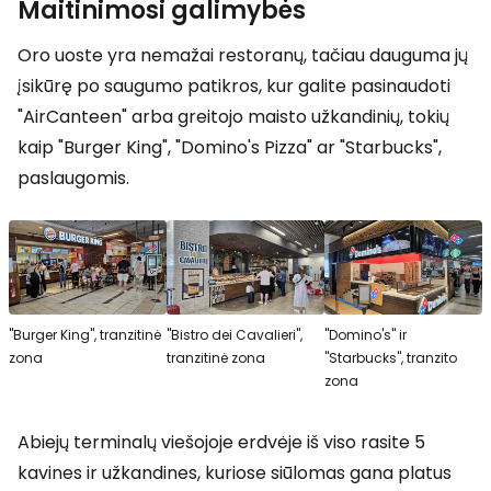
Maitinimosi galimybės
Oro uoste yra nemažai restoranų, tačiau dauguma jų
įsikūrę po saugumo patikros, kur galite pasinaudoti
"AirCanteen" arba greitojo maisto užkandinių, tokių
kaip "Burger King", "Domino's Pizza" ar "Starbucks",
paslaugomis.
"Burger King", tranzitinė
"Bistro dei Cavalieri",
"Domino's" ir
zona
tranzitinė zona
"Starbucks", tranzito
zona
Abiejų terminalų viešojoje erdvėje iš viso rasite 5
kavines ir užkandines, kuriose siūlomas gana platus