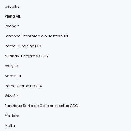
airBaltic
Viena VIE
Ryanair
Londono Stanstedo oro uostas STN
Roma Fiumicino FCO
Milanas-Bergamas BGY
easyJet
Sardinija
Roma Čiampino CIA
Wizz Air
Paryžiaus Šarlio de Golio oro uostas CDG
Madeira
Malta