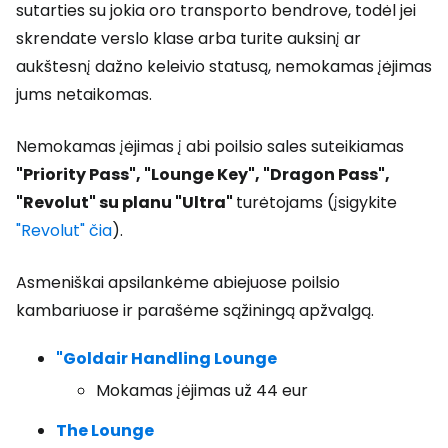
sutarties su jokia oro transporto bendrove, todėl jei
skrendate verslo klase arba turite auksinį ar
aukštesnį dažno keleivio statusą, nemokamas įėjimas
jums netaikomas.
Nemokamas įėjimas į abi poilsio sales suteikiamas
"Priority Pass", "Lounge Key", "Dragon Pass",
"Revolut" su planu "Ultra"
turėtojams (įsigykite
"Revolut" čia
).
Asmeniškai apsilankėme abiejuose poilsio
kambariuose ir parašėme sąžiningą apžvalgą.
"Goldair Handling Lounge
Mokamas įėjimas už 44 eur
The Lounge