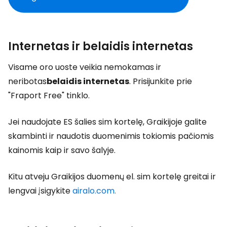
Internetas ir belaidis internetas
Visame oro uoste veikia nemokamas ir
neribotas
belaidis internetas
. Prisijunkite prie
"Fraport Free" tinklo.
Jei naudojate ES šalies sim kortelę, Graikijoje galite
skambinti ir naudotis duomenimis tokiomis pačiomis
kainomis kaip ir savo šalyje.
Kitu atveju Graikijos duomenų el. sim kortelę greitai ir
lengvai įsigykite
airalo.com.