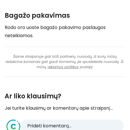
Bagažo pakavimas
Rodo oro uoste bagažo pakavimo paslaugos
neteikiamos.
Šiame straipsnyje gali būti partnerių nuorodų, iš kurių mūsų
redakcinė komanda gali gauti komisinių, jei spustelėsite nuorodą. Žr.
mūsų
reklamos politikos
puslapį.
Ar liko klausimų?
Jei turite klausimų ar komentarų apie straipsnį...
Pridėti komentarą...