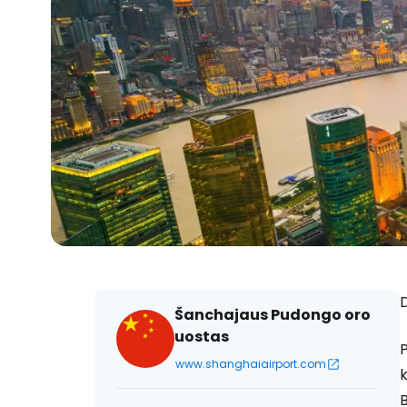
D
Šanchajaus Pudongo oro
uostas
P
www.shanghaiairport.com
k
B