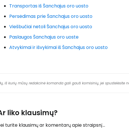
Transportas iš Šanchajus oro uosto
Persėdimas prie Šanchajus oro uosto
Viešbučiai netoli Šanchajus oro uosto
Paslaugos Šanchajus oro uoste
Atvykimai ir išvykimai iš Šanchajus oro uosto
dų, iš kurių mūsų redakcinė komanda gali gauti komisinių, jei spustelėsite
Ar liko klausimų?
ei turite klausimų ar komentarų apie straipsnį...