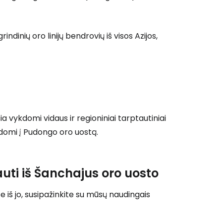
 prie Cestee
inių oro linijų bendrovių iš visos Azijos,
Tęsti su Google
ęsti su Facebook
a vykdomi vidaus ir regioniniai tarptautiniai
ykdomi į Pudongo oro uostą.
Tęsti el. paštu
uti iš Šanchajus oro uosto
 iš jo, susipažinkite su mūsų naudingais