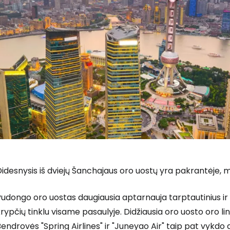
idesnysis iš dviejų Šanchajaus oro uostų yra pakrantėje,
udongo oro uostas daugiausia aptarnauja tarptautinius ir 
rypčių tinklu visame pasaulyje. Didžiausia oro uosto oro l
endrovės "Spring Airlines" ir "Juneyao Air" taip pat vykdo d