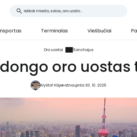
nsportas
Terminalas
Viešbučiai
Pa
Oro uostai
Šanchajus
dongo oro uostas t
Kryštof Hájek
atnaujinta 30. 10. 2025