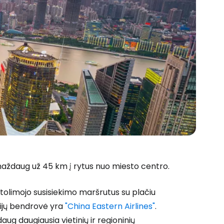
 maždaug už 45 km į rytus nuo miesto centro.
tolimojo susisiekimo maršrutus su plačiu
inijų bendrovė yra
"China Eastern Airlines"
.
aug daugiausia vietinių ir regioninių