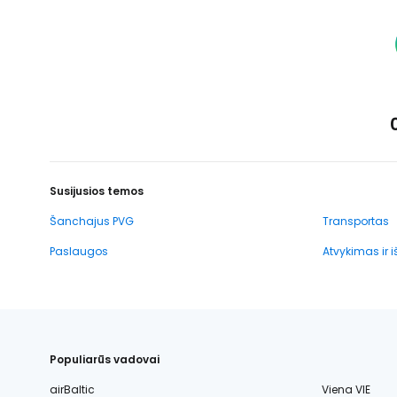
Susijusios temos
Šanchajus PVG
Transportas
Paslaugos
Atvykimas ir 
Populiarūs vadovai
airBaltic
Viena VIE