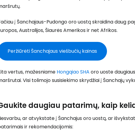
Prisijunkite
maršrutų.
ačiau į Šanchajaus-Pudongo oro uostą skraidina daug pagrind
... pasaulinė kelionių bendruomenė
uropos, Australijos, Šiaurės Amerikos ir net Afrikos.
Peržiūrėti Šanchajaus viešbučių kainas
T
Kita vertus, mažesniame
Hongqiao SHA
oro uoste daugiausi
aršrutai. Visi tolimojo susisiekimo skrydžiai į Šanchajų v
Gaukite daugiau patarimų, kaip kelia
esvarbu, ar atvykstate į Šanchajus oro uostą, ar išvykstate
patarimais ir rekomendacijomis: