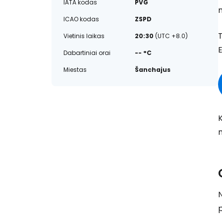
IATA kodas
PVG
ICAO kodas
ZSPD
T
Vietinis laikas
20:30
(UTC +8.0)
E
Dabartiniai orai
-- °C
Miestas
Šanchajus
m
N