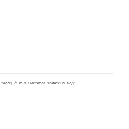
 nuorodą. Žr. mūsų
reklamos politikos
puslapį.