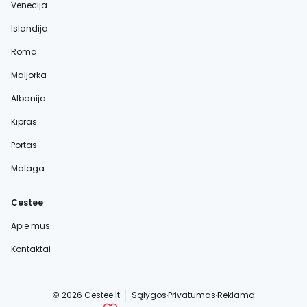
Venecija
Islandija
Roma
Maljorka
Albanija
Kipras
Portas
Malaga
Cestee
Apie mus
Kontaktai
© 2026 Cestee.lt
Sąlygos
Privatumas
Reklama