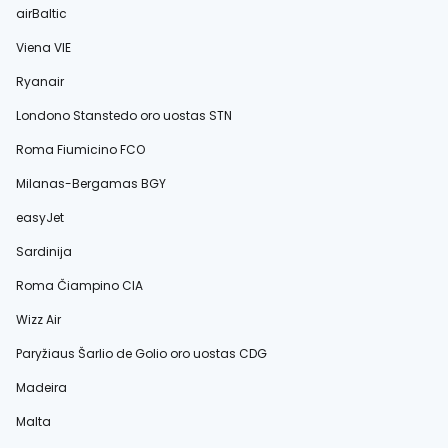
airBaltic
Viena VIE
Ryanair
Londono Stanstedo oro uostas STN
Roma Fiumicino FCO
Milanas-Bergamas BGY
easyJet
Sardinija
Roma Čiampino CIA
Wizz Air
Paryžiaus Šarlio de Golio oro uostas CDG
Madeira
Malta