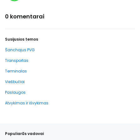
0 komentarai
Susijusios temos
Šanchajus PVG
Transportas
Terminalas
Viešbučiai
Paslaugos
Atvykimas ir išvykimas
Populiarūs vadovai