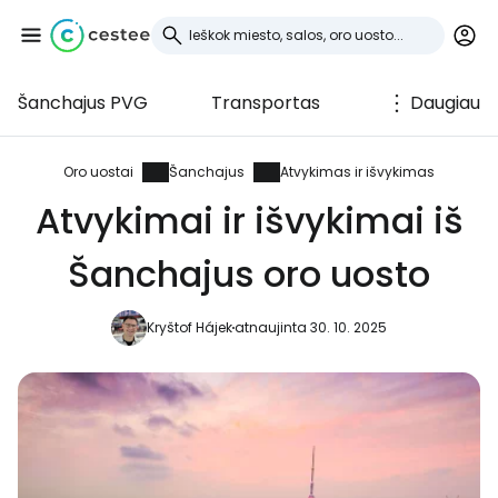
Šanchajus PVG
Transportas
Daugiau
Prisijunkite prie
Cestee
Oro uostai
Šanchajus
Atvykimas ir išvykimas
Atvykimai ir išvykimai iš
... pasaulinė kelionių bendruomenė
Šanchajus oro uosto
Tęsti su Google
Kryštof Hájek
atnaujinta 30. 10. 2025
Tęsti su Facebook
Tęsti el. paštu