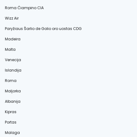
Roma Čiampino CIA
Wizz Air
Paryžiaus Šarlio de Golio oro uostas CDG
Madeira
Malta
Venecija
Islandija
Roma
Maljorka
Albanija
Kipras
Portas
Malaga