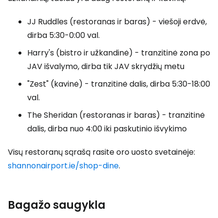
JJ Ruddles (restoranas ir baras) - viešoji erdvė,
dirba 5:30-0:00 val.
Harry's (bistro ir užkandinė) - tranzitinė zona po
JAV išvalymo, dirba tik JAV skrydžių metu
"Zest" (kavinė) - tranzitinė dalis, dirba 5:30-18:00
val.
The Sheridan (restoranas ir baras) - tranzitinė
dalis, dirba nuo 4:00 iki paskutinio išvykimo
Visų restoranų sąrašą rasite oro uosto svetainėje:
shannonairport.ie/shop-dine
.
Bagažo saugykla