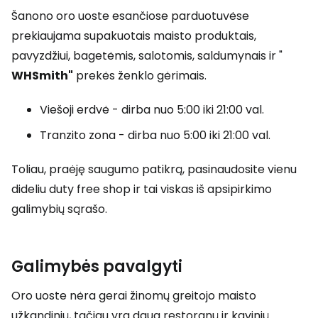
Šanono oro uoste esančiose parduotuvėse
prekiaujama supakuotais maisto produktais,
pavyzdžiui, bagetėmis, salotomis, saldumynais ir "
WHSmith"
prekės ženklo gėrimais.
Viešoji erdvė - dirba nuo 5:00 iki 21:00 val.
Tranzito zona - dirba nuo 5:00 iki 21:00 val.
Toliau, praėję saugumo patikrą, pasinaudosite vienu
dideliu
duty free shop
ir tai viskas iš apsipirkimo
galimybių sąrašo.
Galimybės pavalgyti
Oro uoste nėra gerai žinomų greitojo maisto
užkandinių, tačiau yra daug restoranų ir kavinių.