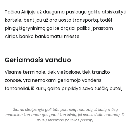
Tačiau Airijoje už daugumą paslaugų galite atsiskaityti
kortele, bent jau už oro uosto transportą, todėl
pinigų išgryninimą galite drąsiai palikti įprastam
Airijos banko bankomatui mieste.
Geriamasis vanduo
Visame terminale, tiek viešosiose, tiek tranzito
zonose, yra nemokami geriamojo vandens
fontanėliai, iš kurių galite pripildyti savo tuščią butelį.
Šiame straipsnyje gali būti partnerių nuorodų, iš kurių mūsų
redakcinė komanda gali gauti komisinių, jei spustelėsite nuorodą. Žr.
mūsų
reklamos politikos
puslapį.