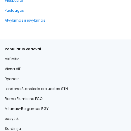
Viešbučiai
Paslaugos
Atvykimas ir išvykimas
Populiarūs vadovai
airBaltic
Viena VIE
Ryanair
Londono Stanstedo oro uostas STN
Roma Fiumicino FCO
Milanas-Bergamas BGY
easyJet
Sardinija