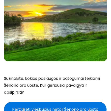
Sužinokite, kokios paslaugos ir patogumai teikiami
Šenono oro uoste. Kur geriausia pavalgyti ir
apsipirkti?
Peržiūrėti viešbučius netoli Šenono oro uosto