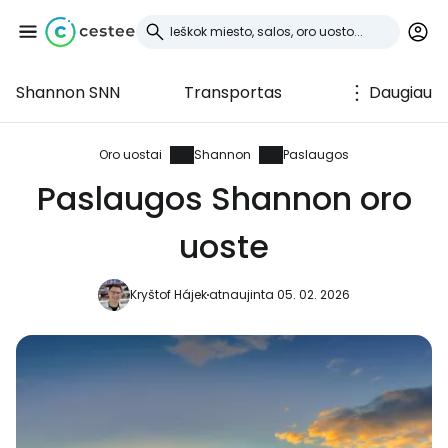
Shannon SNN
Transportas
Daugiau
Prisijunkite prie
Cestee
Oro uostai
Shannon
Paslaugos
Paslaugos Shannon oro
... pasaulinė kelionių bendruomenė
uoste
Tęsti su Google
Kryštof Hájek
atnaujinta 05. 02. 2026
Tęsti su Facebook
Tęsti el. paštu