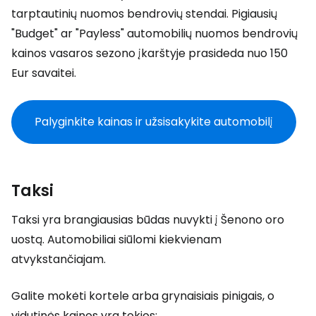
tarptautinių nuomos bendrovių stendai. Pigiausių
"Budget" ar "Payless" automobilių nuomos bendrovių
kainos vasaros sezono įkarštyje prasideda nuo 150
Eur savaitei.
Palyginkite kainas ir užsisakykite automobilį
Taksi
Taksi yra brangiausias būdas nuvykti į Šenono oro
uostą. Automobiliai siūlomi kiekvienam
atvykstančiajam.
Galite mokėti kortele arba grynaisiais pinigais, o
vidutinės kainos yra tokios: