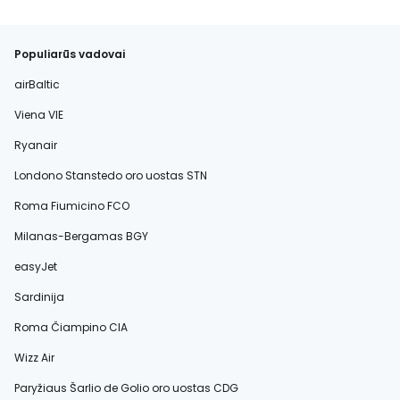
Populiarūs vadovai
airBaltic
Viena VIE
Ryanair
Londono Stanstedo oro uostas STN
Roma Fiumicino FCO
Milanas-Bergamas BGY
easyJet
Sardinija
Roma Čiampino CIA
Wizz Air
Paryžiaus Šarlio de Golio oro uostas CDG