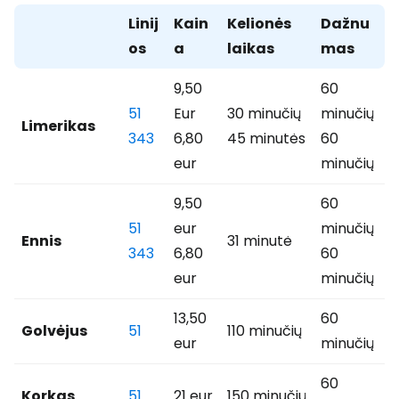
Linij
Kain
Kelionės
Dažnu
os
a
laikas
mas
9,50
60
51
Eur
30 minučių
minučių
Limerikas
343
6,80
45 minutės
60
eur
minučių
9,50
60
51
eur
minučių
Ennis
31 minutė
343
6,80
60
eur
minučių
13,50
60
Golvėjus
51
110 minučių
eur
minučių
60
Korkas
51
21 eur
150 minučių