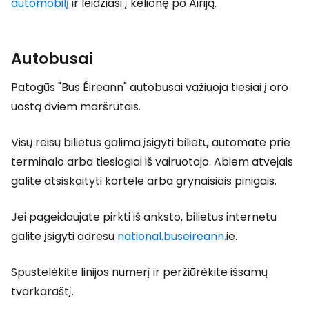
automobilį
ir leidžiasi į kelionę po Airiją.
Autobusai
Patogūs "Bus Éireann" autobusai važiuoja tiesiai į oro
uostą dviem maršrutais.
Visų reisų bilietus galima įsigyti bilietų automate prie
terminalo arba tiesiogiai iš vairuotojo. Abiem atvejais
galite atsiskaityti kortele arba grynaisiais pinigais.
Jei pageidaujate pirkti iš anksto, bilietus internetu
galite įsigyti adresu
national.buseireann.
ie.
Spustelėkite linijos numerį ir peržiūrėkite išsamų
tvarkaraštį.