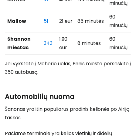
minučių
60
Mallow
51
21 eur
85 minutės
minučių
Shannon
1,90
60
343
8 minutės
miestas
eur
minučių
Jei vykstate į Moherio uolas, Ennis mieste persėskite į
350 autobusą.
Automobilių nuoma
Šanonas yra itin populiarus pradinis kelionės po Airiją
taškas.
Pačiame terminale yra kelios vietinių ir didelių