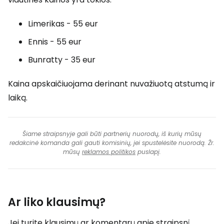
Limerikas - 55 eur
Ennis - 55 eur
Bunratty - 35 eur
Kaina apskaičiuojama derinant nuvažiuotą atstumą ir
laiką.
Šiame straipsnyje gali būti partnerių nuorodų, iš kurių mūsų
redakcinė komanda gali gauti komisinių, jei spustelėsite nuorodą. Žr.
mūsų
reklamos politikos
puslapį.
Ar liko klausimų?
Jei turite klausimų ar komentarų apie straipsnį...