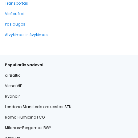
Transportas
Viešbučiai
Paslaugos
Atvykimas ir išvykimas
Populiarūs vadovai
airBaltic
Viena VIE
Ryanair
Londono Stanstedo oro uostas STN
Roma Fiumicino FCO
Milanas-Bergamas BGY