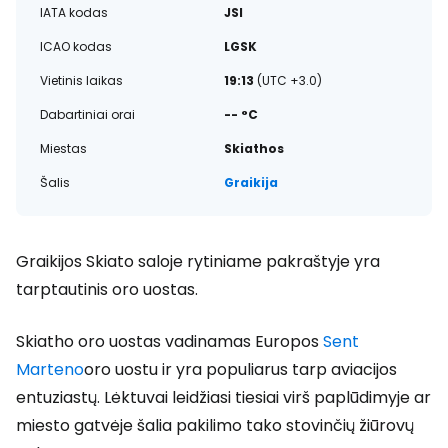
IATA kodas
JSI
ICAO kodas
LGSK
Vietinis laikas
19:13
(UTC +3.0)
Dabartiniai orai
-- °C
Miestas
Skiathos
Šalis
Graikija
Graikijos Skiato saloje rytiniame pakraštyje yra
tarptautinis oro uostas.
Skiatho oro uostas vadinamas Europos
Sent
Marteno
oro uostu ir yra populiarus tarp aviacijos
entuziastų. Lėktuvai leidžiasi tiesiai virš paplūdimyje ar
miesto gatvėje šalia pakilimo tako stovinčių žiūrovų