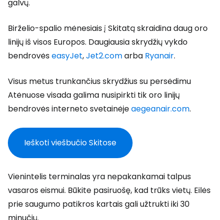
galvų.
Birželio-spalio mėnesiais į Skitatą skraidina daug oro
linijų iš visos Europos. Daugiausia skrydžių vykdo
bendrovės
easyJet
,
Jet2.com
arba
Ryanair
.
Visus metus trunkančius skrydžius su persėdimu
Atėnuose visada galima nusipirkti tik oro linijų
bendrovės interneto svetainėje
aegeanair.com
.
Ieškoti viešbučio Skitose
Vienintelis terminalas yra nepakankamai talpus
vasaros eismui. Būkite pasiruošę, kad trūks vietų. Eilės
prie saugumo patikros kartais gali užtrukti iki 30
minučių.