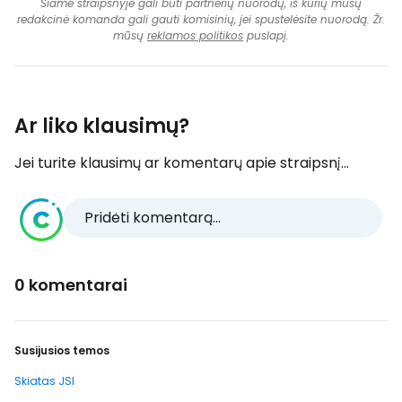
Šiame straipsnyje gali būti partnerių nuorodų, iš kurių mūsų
redakcinė komanda gali gauti komisinių, jei spustelėsite nuorodą. Žr.
mūsų
reklamos politikos
puslapį.
Ar liko klausimų?
Jei turite klausimų ar komentarų apie straipsnį...
Pridėti komentarą...
0 komentarai
Susijusios temos
Skiatas JSI