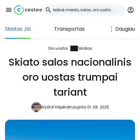
Skiatas JSI
Transportas
Daugiau
Prisijunkite prie
Cestee
Oro uostai
Skiatas
Skiato salos nacionalinis
... pasaulinė kelionių bendruomenė
oro uostas trumpai
Tęsti su Google
tariant
Kryštof Hájek
atnaujinta 01. 08. 2025
Tęsti su Facebook
Tęsti el. paštu