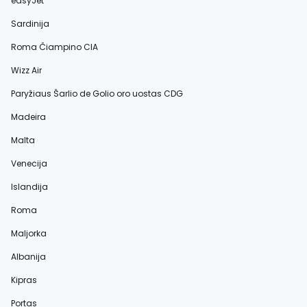
easyJet
Sardinija
Roma Čiampino CIA
Wizz Air
Paryžiaus Šarlio de Golio oro uostas CDG
Madeira
Malta
Venecija
Islandija
Roma
Maljorka
Albanija
Kipras
Portas