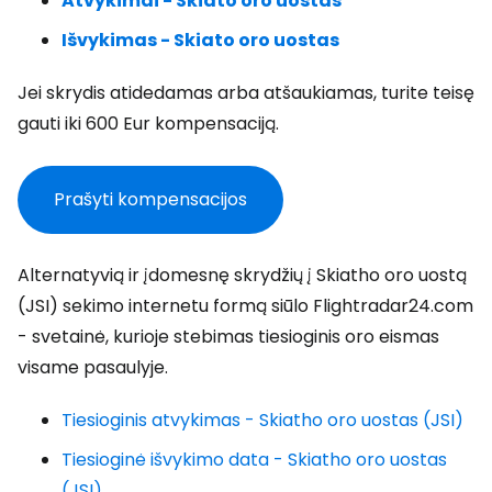
Atvykimai - Skiato oro uostas
Išvykimas - Skiato oro uostas
Jei skrydis atidedamas arba atšaukiamas, turite teisę
gauti iki 600 Eur kompensaciją.
Prašyti kompensacijos
Alternatyvią ir įdomesnę skrydžių į Skiatho oro uostą
(JSI) sekimo internetu formą siūlo Flightradar24.com
- svetainė, kurioje stebimas tiesioginis oro eismas
visame pasaulyje.
Tiesioginis atvykimas - Skiatho oro uostas (JSI)
Tiesioginė išvykimo data - Skiatho oro uostas
(JSI)