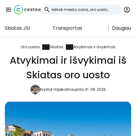
Skiatas JSI
Transportas
Daugiau
Prisijunkite prie
Cestee
Oro uostai
Skiatas
Atvykimas ir išvykimas
Atvykimai ir išvykimai iš
... pasaulinė kelionių bendruomenė
Skiatas oro uosto
Tęsti su Google
Kryštof Hájek
atnaujinta 01. 08. 2025
Tęsti su Facebook
Tęsti el. paštu