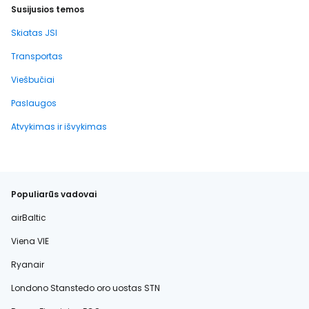
Susijusios temos
Skiatas JSI
Transportas
Viešbučiai
Paslaugos
Atvykimas ir išvykimas
Populiarūs vadovai
airBaltic
Viena VIE
Ryanair
Londono Stanstedo oro uostas STN