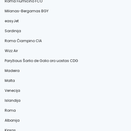
Roma Fiumicino FCO
Milanas-Bergamas BGY
easyJet
Sardinija
Roma Čiampino CIA
Wizz Air
Paryžiaus Šarlio de Golio oro uostas CDG
Madeira
Malta
Venecija
Islandija
Roma
Albanija
Kipras