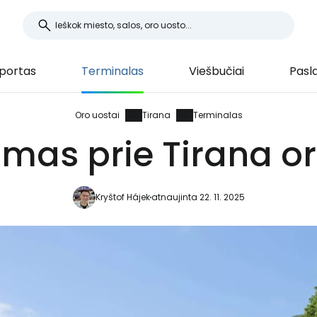
portas
Terminalas
Viešbučiai
Pasl
Oro uostai
Tirana
Terminalas
mas prie Tirana o
Kryštof Hájek
atnaujinta 22. 11. 2025