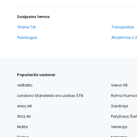
Susijusios temos
Tirana TIA
Transportas
Paslaugos
Atvykimas ir 
Populiarūs vadovai
airBaltic
Viena VIE
Londono Stanstedo oro uostas STN
Roma Fiumic
easyJet
Sardinija
Wizz Air
Paryžiaus Šar
Malta
Venecija