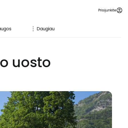
Prisijunkite
augos
Daugiau
ro uosto