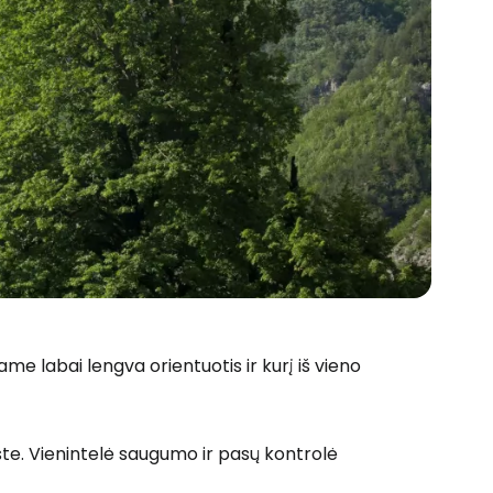
iame labai lengva orientuotis ir kurį iš vieno
 prie Cestee
šte. Vienintelė saugumo ir pasų kontrolė