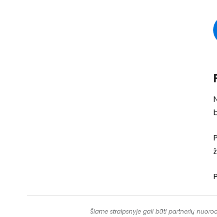
N
b
P
ž
Šiame straipsnyje gali būti partnerių nuoro