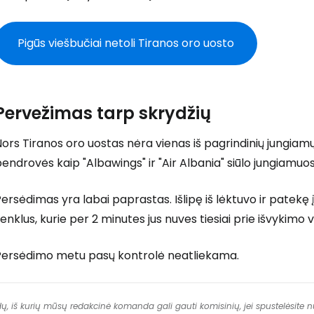
... pasaulinė kelionių bendruomenė
Pigūs viešbučiai netoli Tiranos oro uosto
T
Pervežimas tarp skrydžių
ors Tiranos oro uostas nėra vienas iš pagrindinių jungiamų
endrovės kaip "Albawings" ir "Air Albania" siūlo jungiamuos
ersėdimas yra labai paprastas. Išlipę iš lėktuvo ir patekę į
enklus, kurie per 2 minutes jus nuves tiesiai prie išvykimo v
Persėdimo metu pasų kontrolė neatliekama.
dų, iš kurių mūsų redakcinė komanda gali gauti komisinių, jei spustelėsite