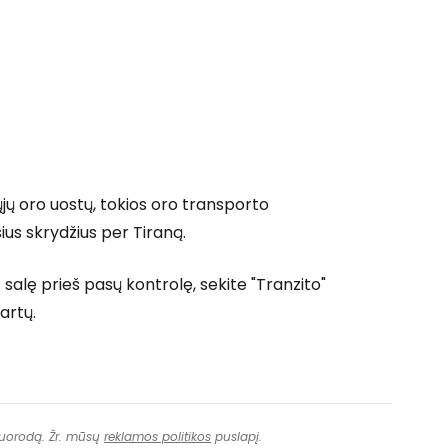
Tęsti su Google
ęsti su Facebook
jų oro uostų, tokios oro transporto
Tęsti el. paštu
ius skrydžius per Tiraną.
 salę prieš pasų kontrolę, sekite "Tranzito"
artų.
 nuorodą. Žr. mūsų
reklamos politikos
puslapį.