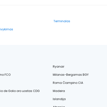
Terminalas
išvykimas
Ryanair
ino FCO
Milanas-Bergamas BGY
Roma Čiampino CIA
lio de Golio oro uostas CDG
Madeira
Islandija