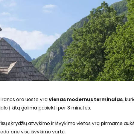
Tiranos oro uoste yra
vienas modernus terminalas
, kur
alo į kitą galima pasiekti per 3 minutes.
Prisijunkite
isų skrydžių atvykimo ir išvykimo vietos yra pirmame auk
eda prie visų išvykimo vartų.