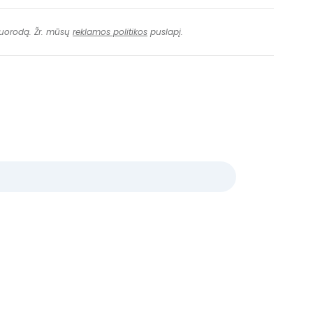
 nuorodą. Žr. mūsų
reklamos politikos
puslapį.