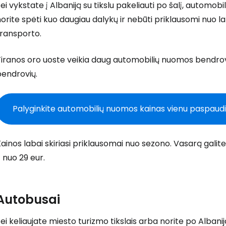
ei vykstate į Albaniją su tikslu pakeliauti po šalį, automob
orite spėti kuo daugiau dalykų ir nebūti priklausomi nuo la
transporto.
iranos oro uoste veikia daug automobilių nuomos bendrovių 
bendrovių.
Palyginkite automobilių nuomos kainas vienu paspau
ainos labai skiriasi priklausomai nuo sezono. Vasarą galite 
 nuo 29 eur.
Autobusai
ei keliaujate miesto turizmo tikslais arba norite po Albaniją 