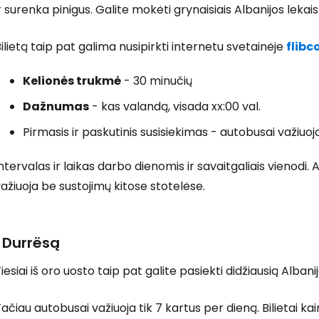
r surenka pinigus. Galite mokėti grynaisiais Albanijos lekai
ilietą taip pat galima nusipirkti internetu svetainėje
flibc
Kelionės trukmė
- 30 minučių
Dažnumas
- kas valandą, visada xx:00 val.
Pirmasis ir paskutinis susisiekimas - autobusai važiuo
ntervalas ir laikas darbo dienomis ir savaitgaliais vienodi.
ažiuoja be sustojimų kitose stotelėse.
Į Durrësą
iesiai iš oro uosto taip pat galite pasiekti didžiausią Alban
ačiau autobusai važiuoja tik 7 kartus per dieną. Bilietai ka