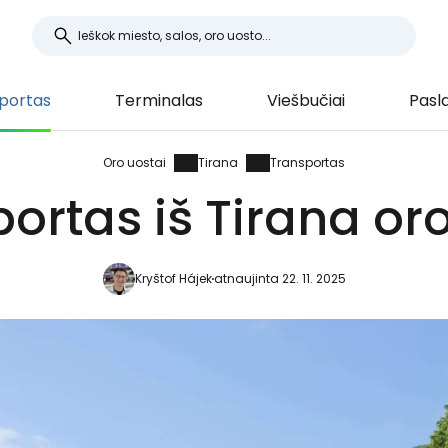
portas
Terminalas
Viešbučiai
Pasl
Oro uostai
Tirana
Transportas
ortas iš Tirana or
Kryštof Hájek
atnaujinta 22. 11. 2025