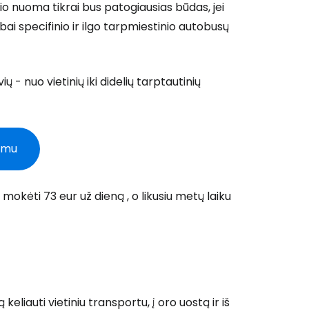
ilio nuoma tikrai bus patogiausias būdas, jei
bai specifinio ir ilgo tarpmiestinio autobusų
- nuo vietinių iki didelių tarptautinių
dimu
mokėti 73 eur už dieną , o likusiu metų laiku
keliauti vietiniu transportu, į oro uostą ir iš