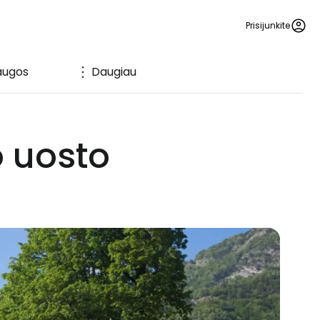
Prisijunkite
augos
Daugiau
o uosto