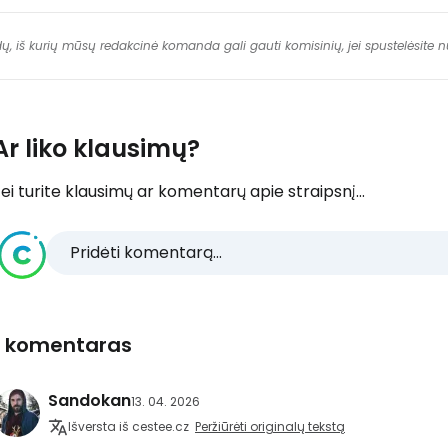
dų, iš kurių mūsų redakcinė komanda gali gauti komisinių, jei spustelėsite
Ar liko klausimų?
ei turite klausimų ar komentarų apie straipsnį...
Pridėti komentarą...
1 komentaras
Sandokan
13. 04. 2026
Išversta iš cestee.cz
Peržiūrėti originalų tekstą