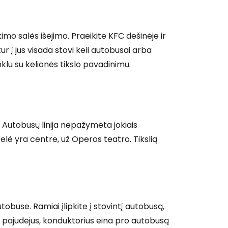
o salės išėjimo. Praeikite KFC dešinėje ir
kur į jus visada stovi keli autobusai arba
klu su kelionės tikslo pavadinimu.
 prie Cestee
Autobusų linija nepažymėta jokiais
telė yra centre, už Operos teatro. Tikslią
Tęsti su Google
ęsti su Facebook
obuse. Ramiai įlipkite į stovintį autobusą,
ui pajudėjus, konduktorius eina pro autobusą