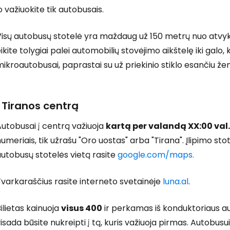
o važiuokite tik autobusais.
isų autobusų stotelė yra maždaug už 150 metrų nuo atvykim
ikite tolygiai palei automobilių stovėjimo aikštelę iki galo, 
ikroautobusai, paprastai su už priekinio stiklo esančiu žen
Prisijunkite
Į Tiranos centrą
... pasaulinė kelionių bendruomenė
utobusai į centrą važiuoja
kartą per valandą XX:00 val.
umeriais, tik užrašu "Oro uostas" arba "Tirana". Įlipimo sto
utobusų stotelės vietą rasite
google.com/maps.
varkaraščius rasite interneto svetainėje
luna.al
.
T
ilietas kainuoja
visus 400
ir perkamas iš konduktoriaus aut
isada būsite nukreipti į tą, kuris važiuoja pirmas. Autobus