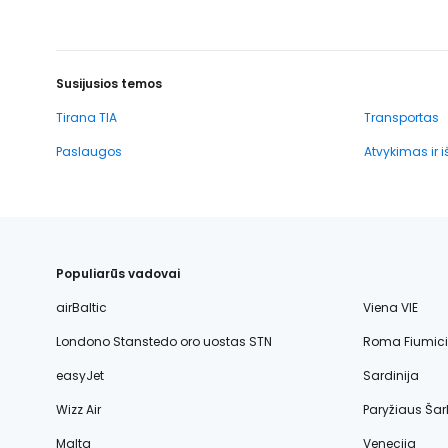
Susijusios temos
Tirana TIA
Transportas
Paslaugos
Atvykimas ir 
Populiarūs vadovai
airBaltic
Viena VIE
Londono Stanstedo oro uostas STN
Roma Fiumic
easyJet
Sardinija
Wizz Air
Paryžiaus Šar
Malta
Venecija