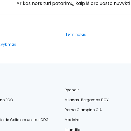
Ar kas nors turi patarimų, kaip iš oro uosto nuvykti t
Terminalas
išvykimas
Ryanair
ino FCO
Milanas-Bergamas BGY
Roma Čiampino CIA
lio de Golio oro uostas CDG
Madeira
Islandija