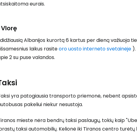
tsiskaitoma eurais.
Į Vlorę
 didžiausią Albanijos kurortą 6 kartus per dieną važiuoja t
išsamesnius laikus rasite
oro uosto interneto svetainėje
).
pie 2 su puse valandos.
Taksi
Taksi yra patogiausia transporto priemonė, nebent apsist
utobusas pakeliui niekur nesustoja.
iranos mieste nėra bendrų taksi paslaugų, tokių kaip "Uber
prastų taksi automobilių. Kelionė iki Tiranos centro turėtų