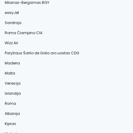
Milanas-Bergamas BGY
easyJet
Sardinija
Roma Čiampino CIA
Wizz Air
Paryžiaus Šarlio de Golio oro uostas CDG
Madeira
Malta
Venecija
Islandija
Roma
Albanija
Kipras