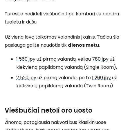
Turėsite nedidelį viešbučio tipo kambarį su bendru
tualetu ir dušu.
Už vieną lovą taikomas valandinis įkainis. Tačiau šia
paslauga galite naudotis tik
dienos metu
.
1 560 jpy
už pirmą valandą, vėliau
780 jpy
už
kiekvieną papildomą valandą (
Single Room
).
2 520 jpy
už pirmą valandą, po to
1 260 jpy
už
kiekvieną papildomą valandą (
Twin Room
)
Viešbučiai netoli oro uosto
Žinoma, patogiausia nakvoti bus klasikiniuose