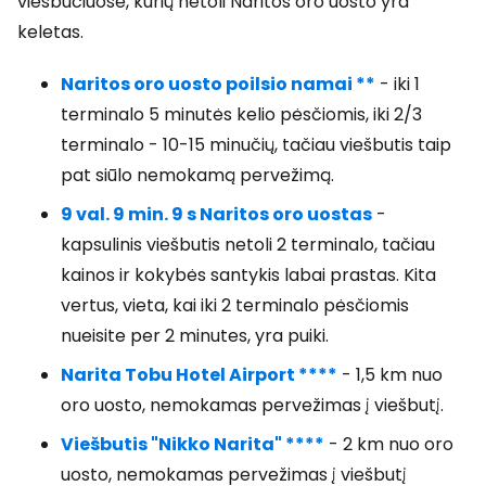
viešbučiuose, kurių netoli Naritos oro uosto yra
keletas.
Naritos oro uosto poilsio namai **
- iki 1
terminalo 5 minutės kelio pėsčiomis, iki 2/3
terminalo - 10-15 minučių, tačiau viešbutis taip
pat siūlo nemokamą pervežimą.
9 val. 9 min. 9 s Naritos oro uostas
-
kapsulinis viešbutis netoli 2 terminalo, tačiau
kainos ir kokybės santykis labai prastas. Kita
vertus, vieta, kai iki 2 terminalo pėsčiomis
nueisite per 2 minutes, yra puiki.
Narita Tobu Hotel Airport ****
- 1,5 km nuo
oro uosto, nemokamas pervežimas į viešbutį.
Viešbutis "Nikko Narita" ****
- 2 km nuo oro
uosto, nemokamas pervežimas į viešbutį