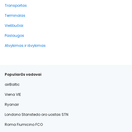
Transportas
Terminalas
Viešbučiai
Paslaugos
Atvykimas ir išvykimas
Populiarūs vadovai
airBaltic
Viena VIE
Ryanair
Londono Stanstedo oro uostas STN
Roma Fiumicino FCO