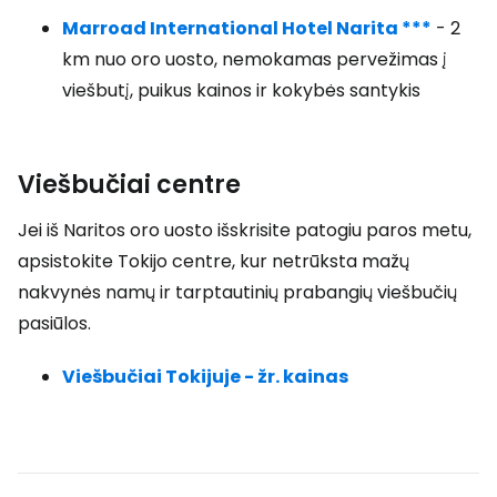
Marroad International Hotel Narita ***
- 2
km nuo oro uosto, nemokamas pervežimas į
viešbutį, puikus kainos ir kokybės santykis
Viešbučiai centre
Jei iš Naritos oro uosto išskrisite patogiu paros metu,
apsistokite Tokijo centre, kur netrūksta mažų
nakvynės namų ir tarptautinių prabangių viešbučių
pasiūlos.
Viešbučiai Tokijuje - žr. kainas