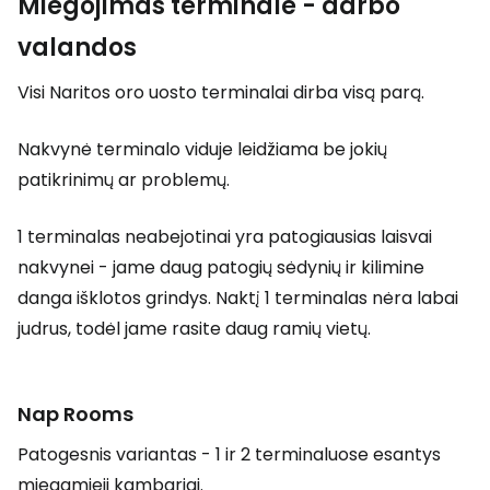
Miegojimas terminale - darbo
valandos
Visi Naritos oro uosto terminalai dirba visą parą.
Nakvynė terminalo viduje leidžiama be jokių
patikrinimų ar problemų.
1 terminalas neabejotinai yra patogiausias laisvai
nakvynei - jame daug patogių sėdynių ir kilimine
danga išklotos grindys. Naktį 1 terminalas nėra labai
judrus, todėl jame rasite daug ramių vietų.
Nap Rooms
Patogesnis variantas - 1 ir 2 terminaluose esantys
miegamieji kambariai.