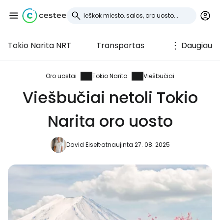
Tokio Narita NRT
Transportas
Daugiau
Prisijunkite prie
Cestee
Oro uostai
Tokio Narita
Viešbučiai
Viešbučiai netoli Tokio
... pasaulinė kelionių bendruomenė
Narita oro uosto
Tęsti su Google
David Eiselt
atnaujinta 27. 08. 2025
Tęsti su Facebook
Tęsti el. paštu