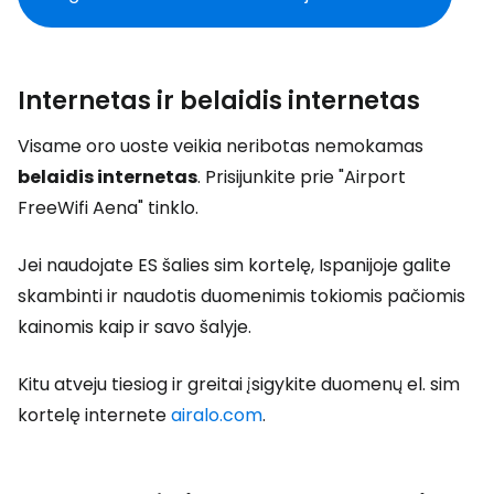
Internetas ir belaidis internetas
Visame oro uoste veikia neribotas nemokamas
belaidis internetas
. Prisijunkite prie "Airport
FreeWifi Aena" tinklo.
Jei naudojate ES šalies sim kortelę, Ispanijoje galite
skambinti ir naudotis duomenimis tokiomis pačiomis
kainomis kaip ir savo šalyje.
Kitu atveju tiesiog ir greitai įsigykite duomenų el. sim
kortelę internete
airalo.com
.