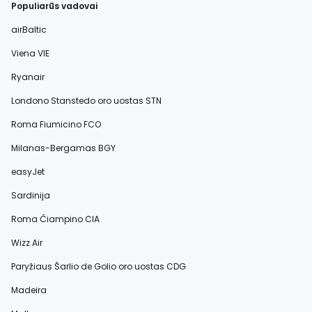
Populiarūs vadovai
airBaltic
Viena VIE
Ryanair
Londono Stanstedo oro uostas STN
Roma Fiumicino FCO
Milanas-Bergamas BGY
easyJet
Sardinija
Roma Čiampino CIA
Wizz Air
Paryžiaus Šarlio de Golio oro uostas CDG
Madeira