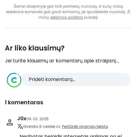
Šiame straipsnyje gali būti partnerių nuorodų, iš kurių mūsų
redakcinė komanda gali gauti komisinių, jei spustelėsite nuorodą. Žr.
mūsų
reklamos politikos
puslapį.
Ar liko klausimų?
Jei turite klausimų ar komentarų apie straipsnį...
Pridėti komentarą...
1 komentaras
J0x
09. 02. 2025
Išversta iš cestee.cz
Peržiūrėti originalų tekstą
Neribotas belaidis internetas galimas po el.