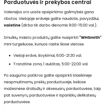
Parduotuvės ir prekybos centrai
Valensijos oro uoste apsipirkimo galimybės gana
ribotos. Viešojoje erdvėje galite naudotis, pavyzdžiui,
vaistine
(dirba tik darbo dienomis 9:00-15:00 val.).
Smulkių maisto produktų galite nusipirkti
"WHSmith"
mini turgeliuose, kuriuos rasite šiose vietose.
Viešoji erdvė, išvykimai, 6:00-21:30 val.
Tranzitinė zona, 1 aukštas, 5:00-22:00 val.
Po saugumo patikros galite apsipirkti klasikinėje
neapmuitinamų prekių parduotuvėje, keliose
mažesnėse drabužių ir aksesuarų parduotuvėse, taip
pat suvenyrų parduotuvėse ir ispaniškų delikatesų
parduotuvėse.