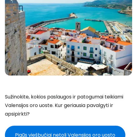
Sužinokite, kokios paslaugos ir patogumai teikiami
Valensijos oro uoste. Kur geriausia pavalgyti ir
apsipirkti?
Pigūs viešbučiai netoli Valensijos oro uosto