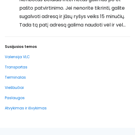
pašto patvirtinimo. Jei nenorite tikrinti, galite
sugalvoti adresą ir jūsų ryšys veiks 15 minučių.
Tada tą patį adresą galima naudoti vėl ir vėl...
Susijusios temos
Valensija VLC
Transportas
Terminalas
Viešbučiai
Paslaugos
Atvykimas ir išvykimas