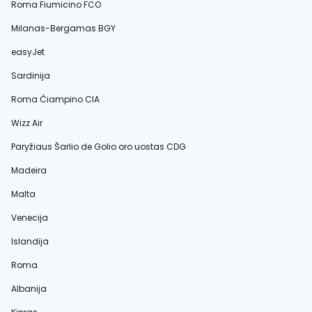
Roma Fiumicino FCO
Milanas-Bergamas BGY
easyJet
Sardinija
Roma Čiampino CIA
Wizz Air
Paryžiaus Šarlio de Golio oro uostas CDG
Madeira
Malta
Venecija
Islandija
Roma
Albanija