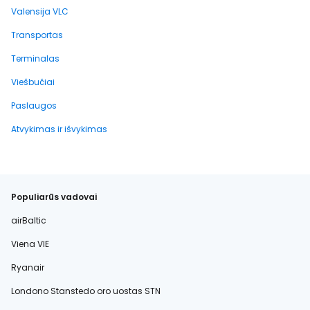
Valensija VLC
Transportas
Terminalas
Viešbučiai
Paslaugos
Atvykimas ir išvykimas
Populiarūs vadovai
airBaltic
Viena VIE
Ryanair
Londono Stanstedo oro uostas STN