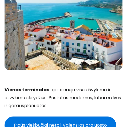
Vienas terminalas
aptarnauja visus išvykimo ir
atvykimo skrydžius. Pastatas modernus, labai erdvus
ir gerai išplanuotas.
Pigūs viešbučiai netoli Valensijos oro uosto