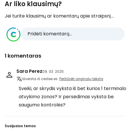
Ar liko klausimų?
Jei turite klausimų ar komentarų apie straipsnį...
Pridėti komentarą...
1 komentaras
Sara Perez
09. 03. 2025
Išversta iš cestee.es
Peržiūrėti originalų tekstą
Sveiki, ar skrydis vyksta iš bet kurios 1 terminalo
atvykimo zonos? Ir persėdimas vyksta be
saugumo kontrolės?
Susijusios temos