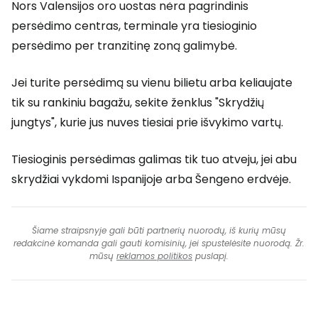
Nors Valensijos oro uostas nėra pagrindinis
persėdimo centras, terminale yra tiesioginio
persėdimo per tranzitinę zoną galimybė.
Jei turite persėdimą su vienu bilietu arba keliaujate
tik su rankiniu bagažu, sekite ženklus "Skrydžių
jungtys", kurie jus nuves tiesiai prie išvykimo vartų.
Tiesioginis persėdimas galimas tik tuo atveju, jei abu
skrydžiai vykdomi Ispanijoje arba Šengeno erdvėje.
Šiame straipsnyje gali būti partnerių nuorodų, iš kurių mūsų
redakcinė komanda gali gauti komisinių, jei spustelėsite nuorodą. Žr.
mūsų
reklamos politikos
puslapį.