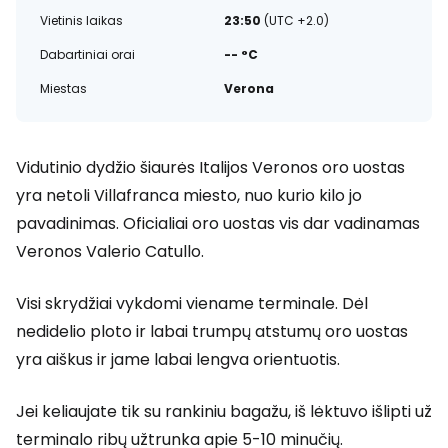
Vietinis laikas
23:50
(UTC +2.0)
Dabartiniai orai
-- °C
Miestas
Verona
Vidutinio dydžio šiaurės Italijos Veronos oro uostas
yra netoli Villafranca miesto, nuo kurio kilo jo
pavadinimas. Oficialiai oro uostas vis dar vadinamas
Veronos Valerio Catullo.
Visi skrydžiai vykdomi viename terminale. Dėl
nedidelio ploto ir labai trumpų atstumų oro uostas
yra aiškus ir jame labai lengva orientuotis.
Jei keliaujate tik su rankiniu bagažu, iš lėktuvo išlipti už
terminalo ribų užtrunka apie 5-10 minučių.