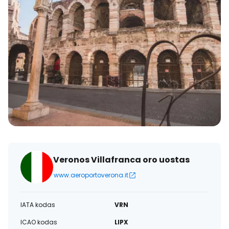
Veronos Villafranca oro uostas
www.aeroportoverona.it
IATA kodas
VRN
ICAO kodas
LIPX