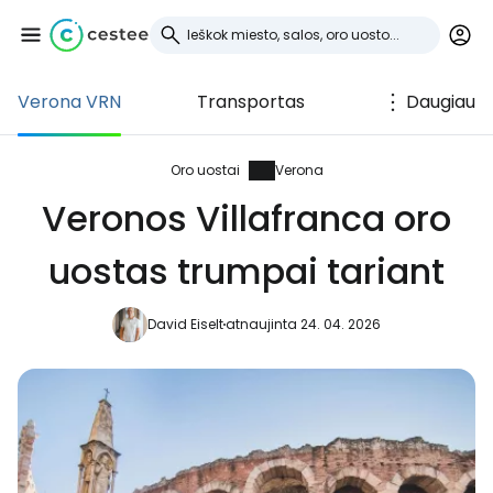
Verona VRN
Transportas
Daugiau
Prisijunkite prie
Cestee
Oro uostai
Verona
Veronos Villafranca oro
... pasaulinė kelionių bendruomenė
uostas trumpai tariant
Tęsti su Google
David Eiselt
atnaujinta 24. 04. 2026
Tęsti su Facebook
Tęsti el. paštu