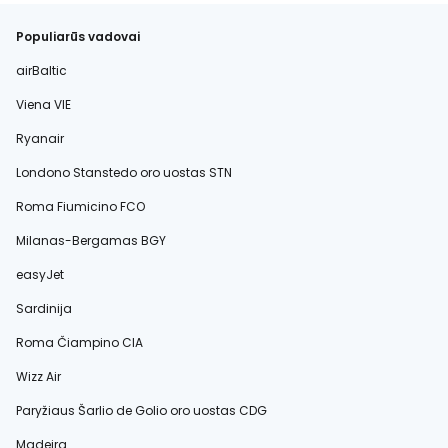
Populiarūs vadovai
airBaltic
Viena VIE
Ryanair
Londono Stanstedo oro uostas STN
Roma Fiumicino FCO
Milanas-Bergamas BGY
easyJet
Sardinija
Roma Čiampino CIA
Wizz Air
Paryžiaus Šarlio de Golio oro uostas CDG
Madeira