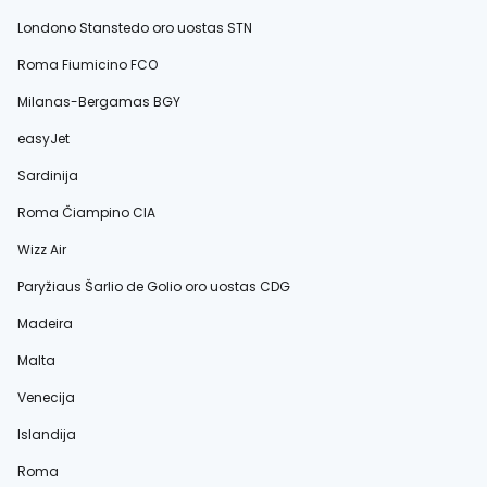
Londono Stanstedo oro uostas STN
Roma Fiumicino FCO
Milanas-Bergamas BGY
easyJet
Sardinija
Roma Čiampino CIA
Wizz Air
Paryžiaus Šarlio de Golio oro uostas CDG
Madeira
Malta
Venecija
Islandija
Roma