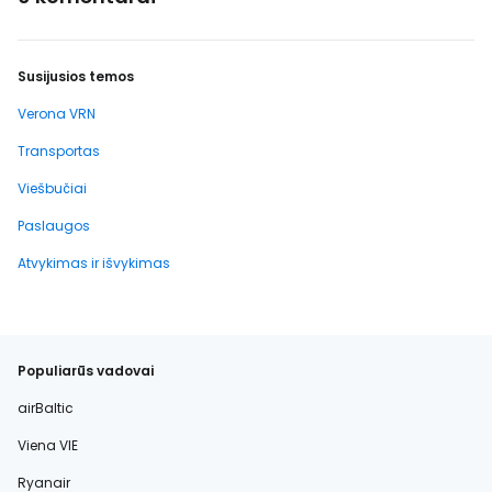
Susijusios temos
Verona VRN
Transportas
Viešbučiai
Paslaugos
Atvykimas ir išvykimas
Populiarūs vadovai
airBaltic
Viena VIE
Ryanair