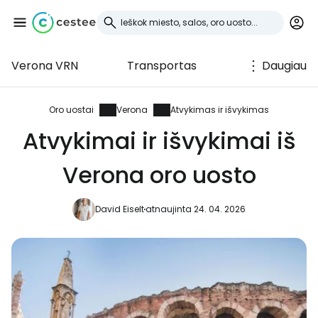
Verona VRN
Transportas
Daugiau
Prisijunkite prie
Cestee
Oro uostai
Verona
Atvykimas ir išvykimas
Atvykimai ir išvykimai iš
... pasaulinė kelionių bendruomenė
Verona oro uosto
Tęsti su Google
David Eiselt
atnaujinta 24. 04. 2026
Tęsti su Facebook
Tęsti el. paštu