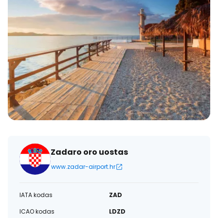
Zadaro oro uostas
www.zadar-airport.hr
IATA kodas
ZAD
ICAO kodas
LDZD