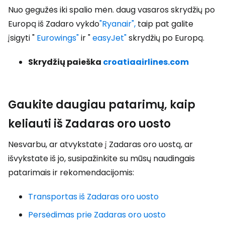
Nuo gegužės iki spalio mėn. daug vasaros skrydžių po
Europą iš Zadaro vykdo
"Ryanair",
taip pat galite
įsigyti "
Eurowings"
ir "
easyJet"
skrydžių po Europą.
Skrydžių paieška
croatiaairlines.com
Gaukite daugiau patarimų, kaip
keliauti iš Zadaras oro uosto
Nesvarbu, ar atvykstate į Zadaras oro uostą, ar
išvykstate iš jo, susipažinkite su mūsų naudingais
patarimais ir rekomendacijomis:
Transportas iš Zadaras oro uosto
Persėdimas prie Zadaras oro uosto