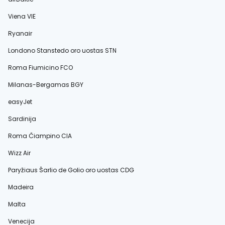
Viena VIE
Ryanair
Londono Stanstedo oro uostas STN
Roma Fiumicino FCO
Milanas-Bergamas BGY
easyJet
Sardinija
Roma Čiampino CIA
Wizz Air
Paryžiaus Šarlio de Golio oro uostas CDG
Madeira
Malta
Venecija