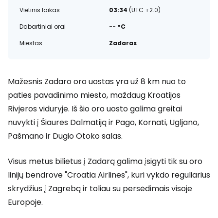
Vietinis laikas
03:34
(UTC +2.0)
Dabartiniai orai
-- °C
Miestas
Zadaras
Mažesnis Zadaro oro uostas yra už 8 km nuo to
paties pavadinimo miesto, maždaug Kroatijos
Rivjeros viduryje. Iš šio oro uosto galima greitai
nuvykti į Šiaurės Dalmatiją ir Pago, Kornati, Ugljano,
Pašmano ir Dugio Otoko salas.
Visus metus bilietus į Zadarą galima įsigyti tik su oro
linijų bendrove "Croatia Airlines", kuri vykdo reguliarius
skrydžius į Zagrebą ir toliau su persėdimais visoje
Europoje.