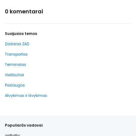
0 komentarai
Susijusios temos
Zadaras ZAD
Transportas
Terminalas
Viešbučiai
Paslaugos
Atvykimas ir išvykimas
Populiarūs vadovai
airBaltic