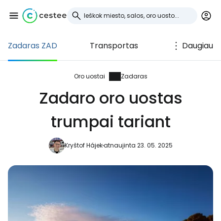
Zadaras ZAD
Transportas
Daugiau
Prisijunkite prie
Cestee
Oro uostai
Zadaras
Zadaro oro uostas
... pasaulinė kelionių bendruomenė
trumpai tariant
Tęsti su Google
Kryštof Hájek
atnaujinta 23. 05. 2025
Tęsti su Facebook
Tęsti el. paštu