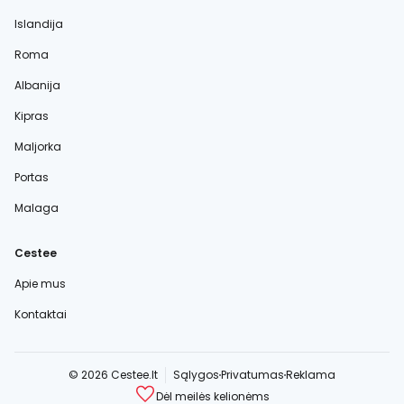
Islandija
Roma
Albanija
Kipras
Maljorka
Portas
Malaga
Cestee
Apie mus
Kontaktai
© 2026 Cestee.lt
Sąlygos
Privatumas
Reklama
Dėl meilės kelionėms