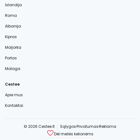
Islandija
Roma
Albanija
Kipras
Maljorka
Portas
Malaga
Cestee
Apie mus
Kontaktai
© 2026 Cestee.lt
Sąlygos
Privatumas
Reklama
Dėl meilės kelionėms
cestee.com