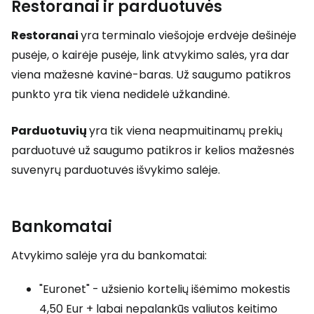
Restoranai ir parduotuvės
Restoranai
yra terminalo viešojoje erdvėje dešinėje
pusėje, o kairėje pusėje, link atvykimo salės, yra dar
viena mažesnė kavinė-baras. Už saugumo patikros
punkto yra tik viena nedidelė užkandinė.
Parduotuvių
yra tik viena neapmuitinamų prekių
parduotuvė už saugumo patikros ir kelios mažesnės
suvenyrų parduotuvės išvykimo salėje.
Bankomatai
Atvykimo salėje yra du bankomatai:
"Euronet" - užsienio kortelių išėmimo mokestis
4,50 Eur + labai nepalankūs valiutos keitimo