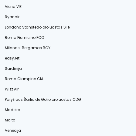
Viena VIE
Ryanair
Londono Stanstedo oro uostas STN
Roma Fiumicino FCO
Milanas-Bergamas BGY
easyJet
Sardinija
Roma Čiampino CIA
Wizz Air
Paryžiaus Šarlio de Golio oro uostas CDG
Madeira
Malta
Venecija