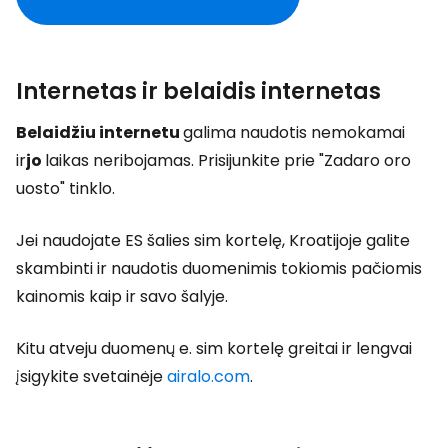
Internetas ir belaidis internetas
Belaidžiu internetu
galima naudotis nemokamai
ir
jo
laikas neribojamas. Prisijunkite prie "Zadaro oro
uosto" tinklo.
Jei naudojate ES šalies sim kortelę, Kroatijoje galite
skambinti ir naudotis duomenimis tokiomis pačiomis
kainomis kaip ir savo šalyje.
Kitu atveju duomenų e. sim kortelę greitai ir lengvai
įsigykite svetainėje
airalo.com
.