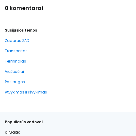
0 komentarai
Susijusios temos
Zadaras ZAD
Transportas
Terminalas
Viešbučiai
Paslaugos
Atvykimas ir išvykimas
Populiarūs vadovai
airBaltic