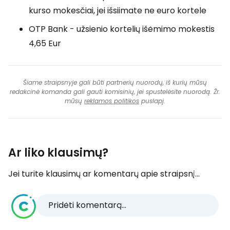
kurso mokesčiai, jei išsiimate ne euro kortele
OTP Bank - užsienio kortelių išėmimo mokestis
4,65 Eur
Šiame straipsnyje gali būti partnerių nuorodų, iš kurių mūsų
redakcinė komanda gali gauti komisinių, jei spustelėsite nuorodą. Žr.
mūsų
reklamos politikos
puslapį.
Ar liko klausimų?
Jei turite klausimų ar komentarų apie straipsnį...
Pridėti komentarą...