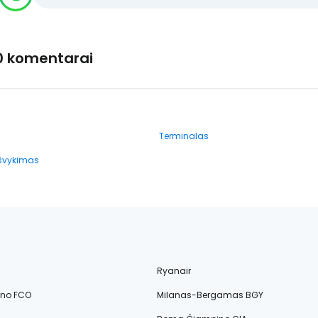
0 komentarai
Terminalas
išvykimas
Ryanair
ino FCO
Milanas-Bergamas BGY