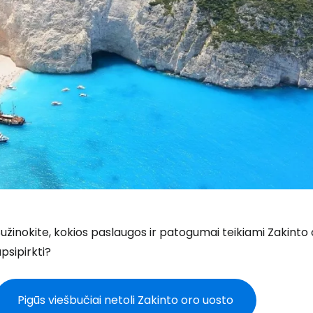
užinokite, kokios paslaugos ir patogumai teikiami Zakinto o
psipirkti?
Pigūs viešbučiai netoli Zakinto oro uosto