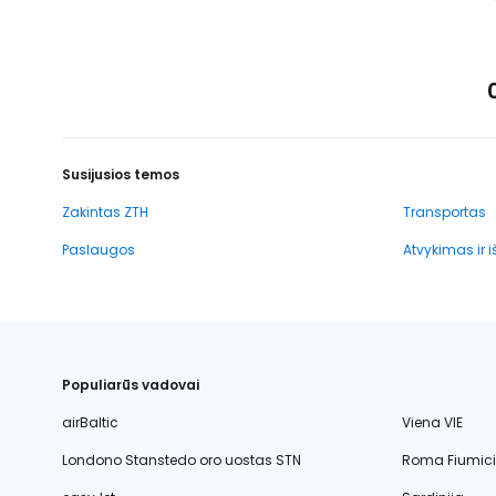
Susijusios temos
Zakintas ZTH
Transportas
Paslaugos
Atvykimas ir 
Populiarūs vadovai
airBaltic
Viena VIE
Londono Stanstedo oro uostas STN
Roma Fiumic