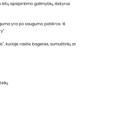
 kitų apsipirkimo galimybių, išskyrus
Tęsti el. paštu
auguma yra po saugumo patikros. Iš
y".
s", kurioje rasite bagetės, sumuštinių ar
elių.