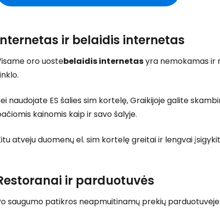
Internetas ir belaidis internetas
Visame oro uoste
belaidis internetas
yra nemokamas ir ne
inklo.
Prisijunkite
ei naudojate ES šalies sim kortelę, Graikijoje galite skamb
ačiomis kainomis kaip ir savo šalyje.
... pasaulinė kelionių bendruomenė
itu atveju duomenų el. sim kortelę greitai ir lengvai įsigyk
Restoranai ir parduotuvės
Po saugumo patikros neapmuitinamų prekių parduotuvėje nu
T