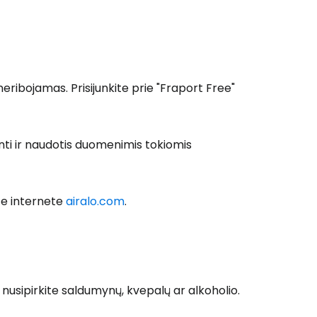
ribojamas. Prisijunkite prie "Fraport Free"
 prie Cestee
inti ir naudotis duomenimis tokiomis
ite internete
airalo.com
.
Tęsti su Google
sipirkite saldumynų, kvepalų ar alkoholio.
ęsti su Facebook