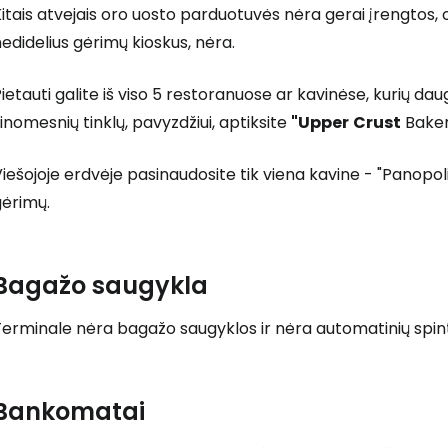
itais atvejais oro uosto parduotuvės nėra gerai įrengtos, o
edidelius gėrimų kioskus, nėra.
ietauti galite iš viso 5 restoranuose ar kavinėse, kurių d
inomesnių tinklų, pavyzdžiui, aptiksite
"Upper
Crust
Baker
iešojoje erdvėje pasinaudosite tik viena kavine - "Panopoli
gėrimų.
Bagažo saugykla
erminale nėra bagažo saugyklos ir nėra automatinių spint
Bankomatai