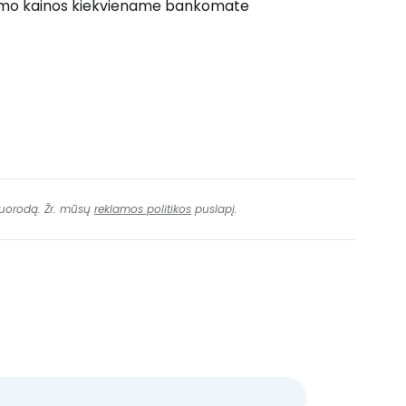
inimo kainos kiekviename bankomate
 nuorodą. Žr. mūsų
reklamos politikos
puslapį.