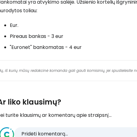
Bankomatai yra atvykimo salėje. Užsienio kortelių išgryn
urodytos toliau:
Eur.
Pireaus bankas - 3 eur
"Euronet" bankomatas - 4 eur
dų, iš kurių mūsų redakcinė komanda gali gauti komisinių, jei spustelėsite
Ar liko klausimų?
ei turite klausimų ar komentarų apie straipsnį...
Pridėti komentarą...