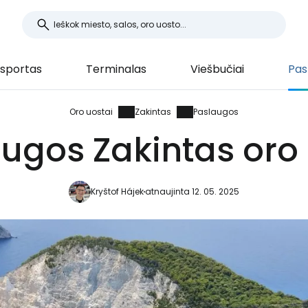
sportas
Terminalas
Viešbučiai
Pas
Oro uostai
Zakintas
Paslaugos
ugos Zakintas oro
Kryštof Hájek
atnaujinta 12. 05. 2025