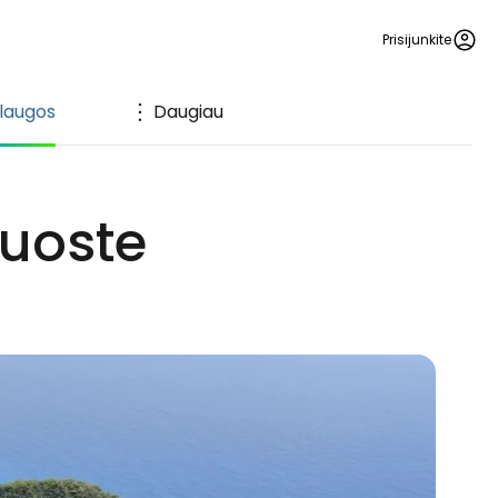
Prisijunkite
laugos
Daugiau
 uoste