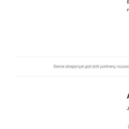
n
Šiame straipsnyje gali būti partnerių nuoro
J