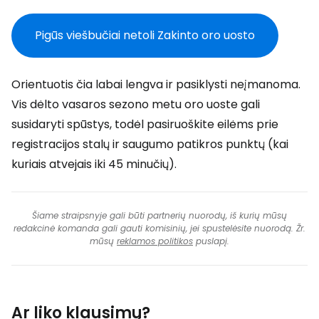
Pigūs viešbučiai netoli Zakinto oro uosto
Orientuotis čia labai lengva ir pasiklysti neįmanoma.
Vis dėlto vasaros sezono metu oro uoste gali
susidaryti spūstys, todėl pasiruoškite eilėms prie
registracijos stalų ir saugumo patikros punktų (kai
kuriais atvejais iki 45 minučių).
Šiame straipsnyje gali būti partnerių nuorodų, iš kurių mūsų
redakcinė komanda gali gauti komisinių, jei spustelėsite nuorodą. Žr.
mūsų
reklamos politikos
puslapį.
Ar liko klausimų?