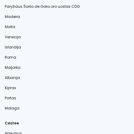
Paryžiaus Šarlio de Golio oro uostas CDG
Madeira
Malta
Venecija
Islandija
Roma
Maljorka
Albanija
Kipras
Portas
Malaga
Cestee
Apie mus