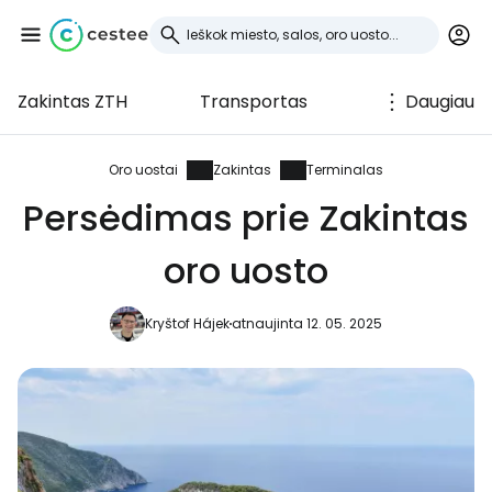
Zakintas ZTH
Transportas
Daugiau
Prisijunkite prie
Cestee
Oro uostai
Zakintas
Terminalas
Persėdimas prie Zakintas
... pasaulinė kelionių bendruomenė
oro uosto
Tęsti su Google
Kryštof Hájek
atnaujinta 12. 05. 2025
Tęsti su Facebook
Tęsti el. paštu