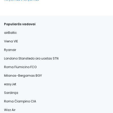
Populiarūs vadovai
airBaltic
Viena VIE
Ryanair
Londono Stanstedo oro uostas STN
Roma Fiumicino FCO
Milanas-Bergamas BGY
easyJet
Sardinija
Roma Čiampino CIA
Wizz Air