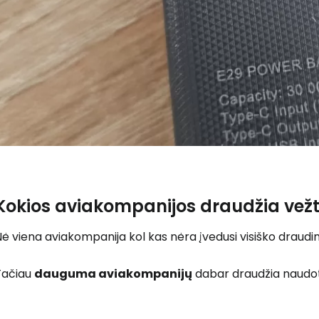
Kokios aviakompanijos draudžia vežti
ė viena aviakompanija kol kas nėra įvedusi visiško draudim
Tačiau
dauguma aviakompanijų
dabar draudžia naudoti