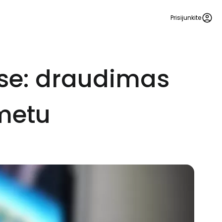
Prisijunkite
ose: draudimas
 metu