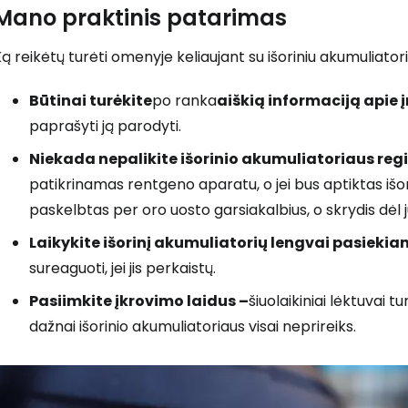
Mano praktinis patarimas
ą reikėtų turėti omenyje keliaujant su išoriniu akumuliator
Būtinai turėkite
po ranka
aiškią informaciją apie 
paprašyti ją parodyti.
Niekada nepalikite išorinio akumuliatoriaus re
patikrinamas rentgeno aparatu, o jei bus aptiktas išor
paskelbtas per oro uosto garsiakalbius, o skrydis dėl j
Laikykite išorinį akumuliatorių lengvai pasiekiam
sureaguoti, jei jis perkaistų.
Pasiimkite įkrovimo laidus –
šiuolaikiniai lėktuvai t
dažnai išorinio akumuliatoriaus visai neprireiks.