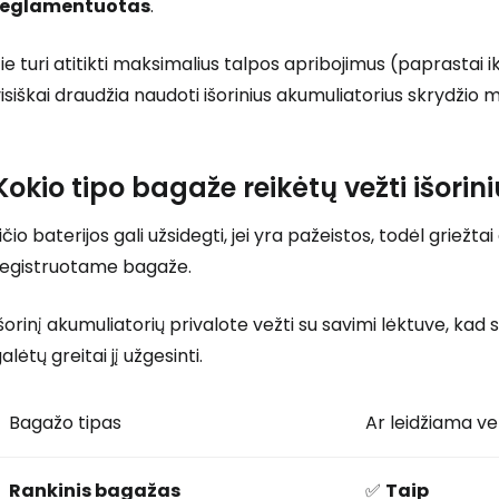
reglamentuotas
.
ie turi atitikti maksimalius talpos apribojimus (paprastai i
isiškai draudžia naudoti išorinius akumuliatorius skrydžio 
Kokio tipo bagaže reikėtų vežti išori
ičio baterijos gali užsidegti, jei yra pažeistos, todėl griežt
registruotame bagaže.
šorinį akumuliatorių privalote vežti su savimi lėktuve, ka
alėtų greitai jį užgesinti.
Bagažo tipas
Ar leidžiama vež
Rankinis bagažas
✅
Taip