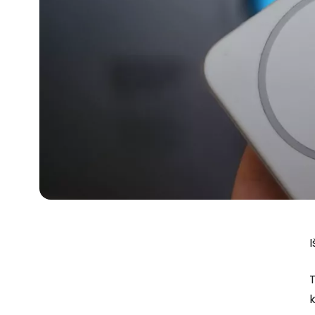
I
T
k