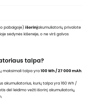
nio pabaigoje)
išorinį
akumuliatorių privalote
ioje sėdynės kišenėje, o ne virš galvos
atoriaus talpa?
rių maksimali talpa yra
100 Wh / 27 000 mAh
.
ius akumuliatorius, kurių talpa yra 160 Wh /
is dėl leidimo vežti išorinį akumuliatorių,
h.