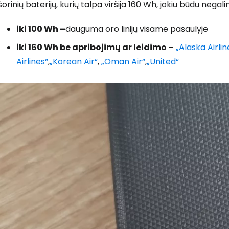
šorinių baterijų, kurių talpa viršija 160 Wh, jokiu būdu nega
iki 100 Wh –
dauguma oro linijų visame pasaulyje
Prisijunkite
iki 160 Wh be apribojimų ar leidimo –
„Alaska Airlin
Airlines“
,
„Korean Air“
,
„Oman Air“
,
„United“
... pasaulinė kelionių bendruomenė
T