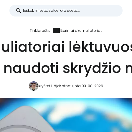
Tinklaraštis
Išoriniai akumuliatoriai lėktuvuose: draudimas juos naudoti skrydžio metu
muliatoriai lėktuvu
 naudoti skrydžio
Kryštof Hájek
atnaujinta 03. 08. 2026