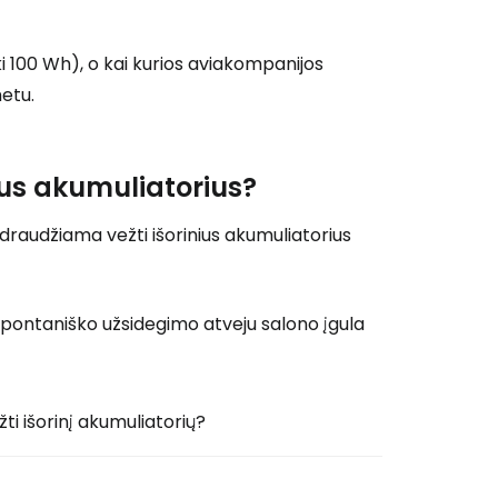
ki 100 Wh), o kai kurios aviakompanijos
metu.
nius akumuliatorius?
ai draudžiama vežti išorinius akumuliatorius
d spontaniško užsidegimo atveju salono įgula
ti išorinį akumuliatorių?