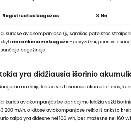
Registruotas bagažas
❌
Ne
ai kuriose aviakompanijose (jų sąrašas pateiktas straips
aikyti
ne rankiniame bagaže –
pavyzdžiui, priešais esanč
sančioje bagažinėje.
Kokia yra didžiausia išorinio akumuli
auguma oro linijų leidžia vežti išorinius akumuliatorius, ku
ai kurios aviakompanijos be apribojimų leidžia vežti išorin
3 200 mAh, o kitose aviakompanijose reikia iš anksto kreipt
urio talpa yra didesnė nei 100 Wh, bet mažesnė nei 160 W