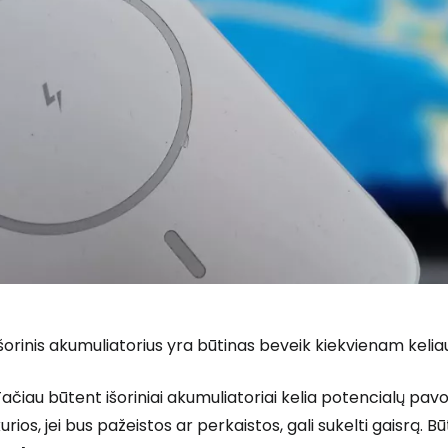
šorinis akumuliatorius yra būtinas beveik kiekvienam keliau
ačiau būtent išoriniai akumuliatoriai kelia potencialų pavo
urios, jei bus pažeistos ar perkaistos, gali sukelti gaisrą. 