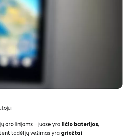
tojui.
jų oro linijoms – juose yra
ličio baterijos
,
Būtent todėl jų vežimas yra
griežtai