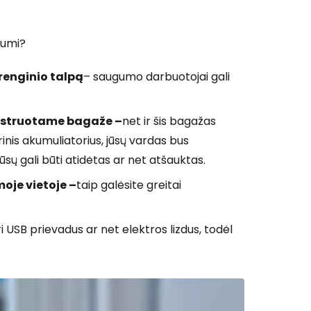
iumi?
įrenginio talpą
– saugumo darbuotojai gali
gistruotame bagaže –
net ir šis bagažas
inis akumuliatorius, jūsų vardas bus
ūsų gali būti atidėtas ar net atšauktas.
oje vietoje –
taip galėsite greitai
uri USB prievadus ar net elektros lizdus, todėl