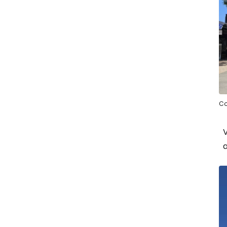
Co
V
a