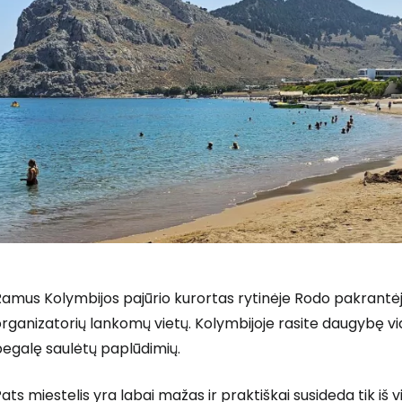
amus Kolymbijos pajūrio kurortas rytinėje Rodo pakrantėje
rganizatorių lankomų vietų. Kolymbijoje rasite daugybę vidu
begalę saulėtų paplūdimių.
ats miestelis yra labai mažas ir praktiškai susideda tik iš