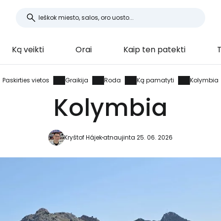
Ką veikti
Orai
Kaip ten patekti
Paskirties vietos
Graikija
Roda
Ką pamatyti
Kolymbia
Kolymbia
Kryštof Hájek
atnaujinta 25. 06. 2026