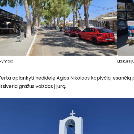
lymbia
Ekskursij
erta aplankyti nedidelę Agios Nikolaos koplyčią, esančią pr
tsiveria gražus vaizdas į jūrą.