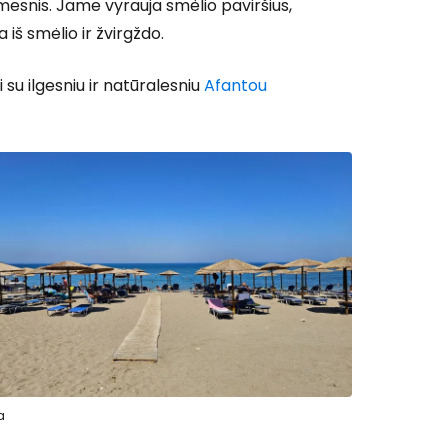
amesnis. Jame vyrauja smėlio paviršius,
iš smėlio ir žvirgždo.
 su ilgesniu ir natūralesniu
Afantou
a