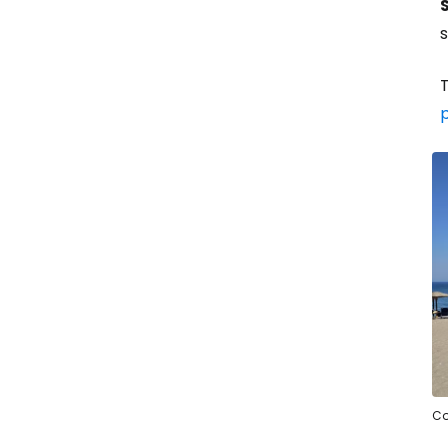
s
T
Co