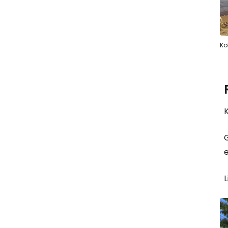
Ko
K
G
e
L