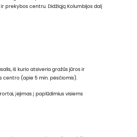
ir prekybos centru. Didžiąją Kolumbijos dalį
lis, iš kurio atsiveria gražūs jūros ir
os centro (apie 5 min. pėsčiomis).
ortai, įėjimas į paplūdimius visiems