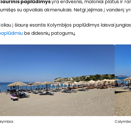
Šiaurinis paplūdimys
yra erdvesnis, maloniai platus ir r
umišęs su apvaliais akmenukais. Netgi įėjimas į vandenį yra 
oliau į šiaurę esantis Kolymbijos paplūdimys laisvai jungiasi
paplūdimiu
be didesnių patogumų.
lymbia
Colymbi