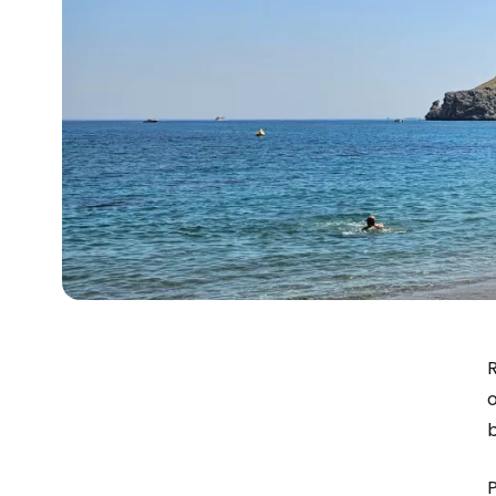
R
o
P