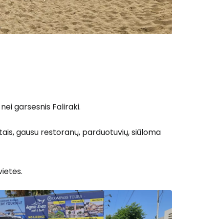
ei garsesnis Faliraki.
tais, gausu restoranų, parduotuvių, siūloma
vietės.