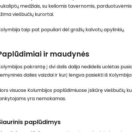
ukaliptų medžiais, su keliomis tavernomis, parduotuvėmis 
žima viešbučių kurortai.
olymbija taip pat populiari dėl gražių kalvotų apylinkių.
Paplūdimiai ir maudynės
olymbijos pakrantę į dvi dalis dalija nedidelis uolėtas pusiasa
emyninės dalies vaizdai ir kurį lengva pasiekti iš Kolymbij
ors visuose Kolumbijos paplūdimiuose įsikūrę viešbučių kur
lankytojams yra nemokamas.
Šiaurinis paplūdimys