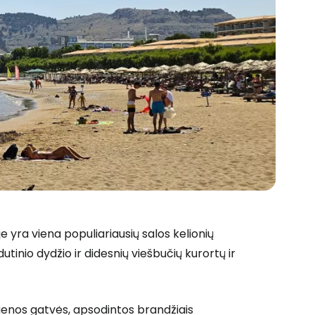
 yra viena populiariausių salos kelionių
tinio dydžio ir didesnių viešbučių kurortų ir
 vienos gatvės, apsodintos brandžiais