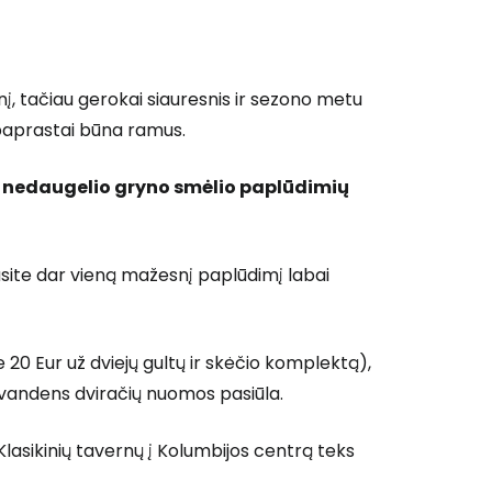
 prie Cestee
inį, tačiau gerokai siauresnis ir sezono metu
o paprastai būna ramus.
š nedaugelio gryno smėlio paplūdimių
Tęsti su Google
 rasite dar vieną mažesnį paplūdimį labai
ęsti su Facebook
e 20 Eur už dviejų gultų ir skėčio komplektą),
 vandens dviračių nuomos pasiūla.
Tęsti el. paštu
lasikinių tavernų į Kolumbijos centrą teks