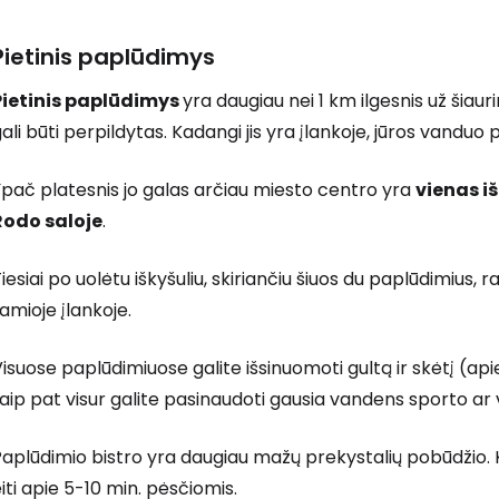
Pietinis paplūdimys
Prisijunkite
Pietinis paplūdimys
yra daugiau nei 1 km ilgesnis už šiaur
ali būti perpildytas. Kadangi jis yra įlankoje, jūros vandu
... pasaulinė kelionių bendruomenė
pač platesnis jo galas arčiau miesto centro yra
vienas i
Rodo saloje
.
iesiai po uolėtu iškyšuliu, skiriančiu šiuos du paplūdimius,
amioje įlankoje.
T
isuose paplūdimiuose galite išsinuomoti gultą ir skėtį (api
aip pat visur galite pasinaudoti gausia vandens sporto ar
aplūdimio bistro yra daugiau mažų prekystalių pobūdžio. K
iti apie 5-10 min. pėsčiomis.