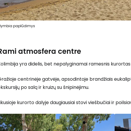
lymbia paplūdimys
Rami atmosfera centre
olimbija yra didelis, bet nepalyginamai ramesnis kurortas n
ražioje centrinėje gatvėje, apsodintoje brandžiais eukalip
kskursijų po salą ir kruizų su šnipinėjimu.
ikusioje kurorto dalyje daugiausiai stovi viešbučiai ir poilsia