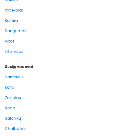
Patiekalai
Kultūra
Saugumas
Vizos
Internetas
Susiję vadovai
Santorinis
Korfu
Zakintas
Roda
Salonikų
Chalkidikės