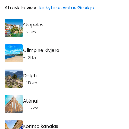
Atraskite visas
lankytinas vietas Graikija
.
Skopelos
+ 21 km
Olimpinė Rivjera
+ 101 km
Delphi
+ 113 km
Atėnai
+ 135 km
Korinto kanalas