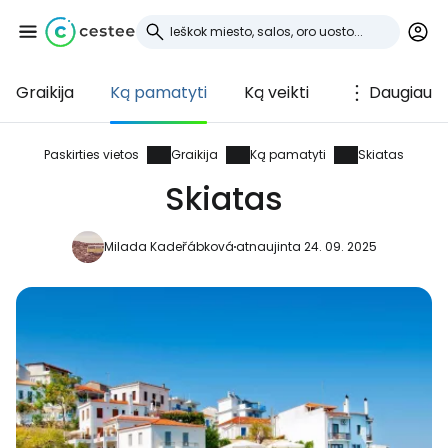
Graikija
Ką pamatyti
Ką veikti
Daugiau
Prisijunkite prie
Cestee
Paskirties vietos
Graikija
Ką pamatyti
Skiatas
Skiatas
... pasaulinė kelionių bendruomenė
Milada Kadeřábková
atnaujinta 24. 09. 2025
Tęsti su Google
Tęsti su Facebook
Tęsti el. paštu