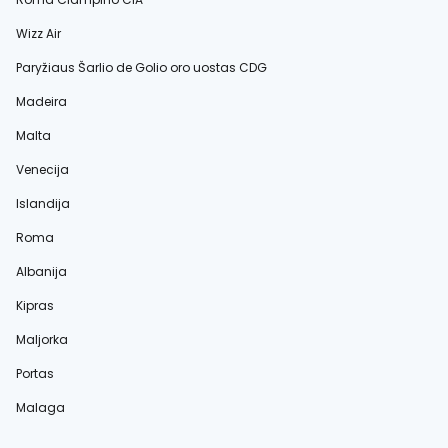
Wizz Air
Paryžiaus Šarlio de Golio oro uostas CDG
Madeira
Malta
Venecija
Islandija
Roma
Albanija
Kipras
Maljorka
Portas
Malaga