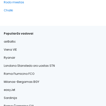
Rodo miestas
Chalki
Populiarūs vadovai
airBaltic
Viena VIE
Ryanair
Londono Stanstedo oro uostas STN
Roma Fiumicino FCO
Milanas-Bergamas BGY
easyJet
Sardinija
Roma Čiampino CIA