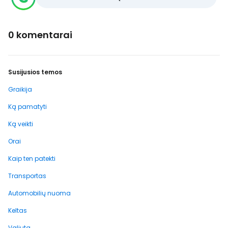
0 komentarai
Susijusios temos
Graikija
Ką pamatyti
Ką veikti
Orai
Kaip ten patekti
Transportas
Automobilių nuoma
Keltas
Valiuta