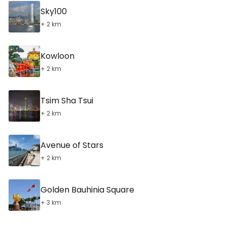
Sky100
+ 2 km
Kowloon
+ 2 km
Tsim Sha Tsui
+ 2 km
Avenue of Stars
+ 2 km
Golden Bauhinia Square
+ 3 km