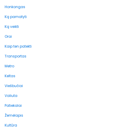
Honkongas
Ką pamatyti
Ką veikti
Orai
Kaip ten patekti
Transportas
Metro
Keltas
Viešbučiai
Valiuta
Patiekalai
Žemėlapis
Kultūra