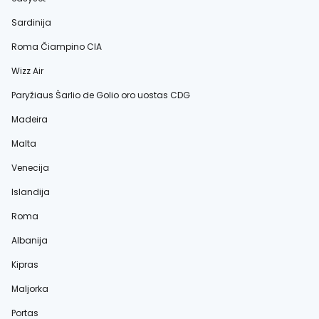
Sardinija
Roma Čiampino CIA
Wizz Air
Paryžiaus Šarlio de Golio oro uostas CDG
Madeira
Malta
Venecija
Islandija
Roma
Albanija
Kipras
Maljorka
Portas