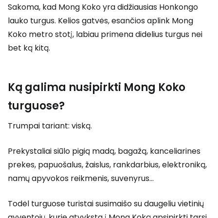
Sakoma, kad Mong Koko yra didžiausias Honkongo
lauko turgus. Kelios gatvės, esančios aplink Mong
Koko metro stotį, labiau primena didelius turgus nei
bet ką kitą.
Ką galima nusipirkti Mong Koko
turguose?
Trumpai tariant: viską.
Prekystaliai siūlo pigią madą, bagažą, kanceliarines
prekes, papuošalus, žaislus, rankdarbius, elektroniką,
namų apyvokos reikmenis, suvenyrus...
Todėl turguose turistai susimaišo su daugeliu vietinių
gyventojų, kurie atvyksta į Mong Koką apsipirkti tarsi