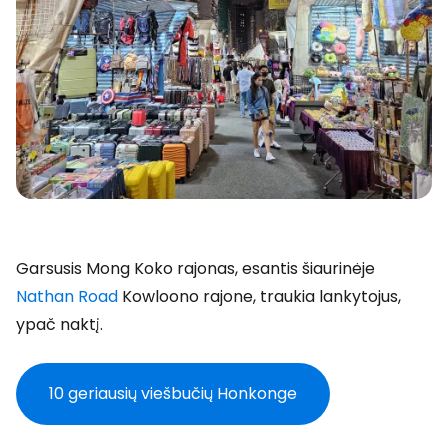
Garsusis Mong Koko rajonas, esantis šiaurinėje
Nathan Road
Kowloono rajone, traukia lankytojus,
ypač naktį.
10 geriausių viešbučių Honkonge