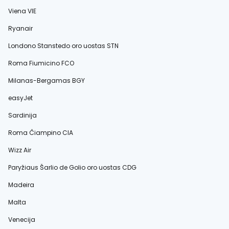
Viena VIE
Ryanair
Londono Stanstedo oro uostas STN
Roma Fiumicino FCO
Milanas-Bergamas BGY
easyJet
Sardinija
Roma Čiampino CIA
Wizz Air
Paryžiaus Šarlio de Golio oro uostas CDG
Madeira
Malta
Venecija