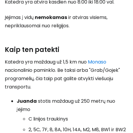
Katedra yra atvira kasdien nuo 8:00 iki 18:00 val.
Įėjimas į vidų
nemokamas
ir atviras visiems,
nepriklausomai nuo religijos.
Kaip ten patekti
Katedra yra maždaug už 1,5 km nuo
Monaso
nacionalinio paminklo. Be taksi arba "Grab/Gojek"
programėlių, čia taip pat galite atvykti viešuoju
transportu.
Juanda
stotis maždaug už 250 metrų nuo
įėjimo
C linijos traukinys
2, 5C, 7F, 8, 8A, 10H, 14A, M2, M8, BW1 ir BW2