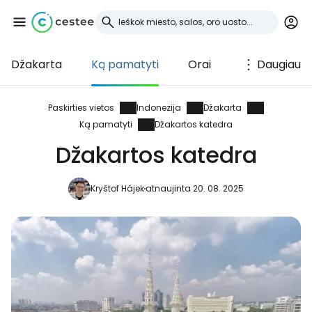
Džakarta
Ką pamatyti
Orai
Daugiau
Prisijunkite prie
Cestee
Paskirties vietos
Indonezija
Džakarta
Ką pamatyti
Džakartos katedra
... pasaulinė kelionių bendruomenė
Džakartos katedra
Tęsti su Google
Kryštof Hájek
atnaujinta 20. 08. 2025
Tęsti su Facebook
Tęsti el. paštu