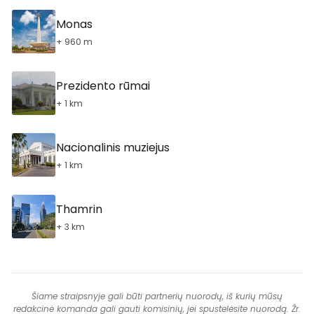
Monas
+ 960 m
Prezidento rūmai
+ 1 km
Nacionalinis muziejus
+ 1 km
Thamrin
+ 3 km
Šiame straipsnyje gali būti partnerių nuorodų, iš kurių mūsų
redakcinė komanda gali gauti komisinių, jei spustelėsite nuorodą. Žr.