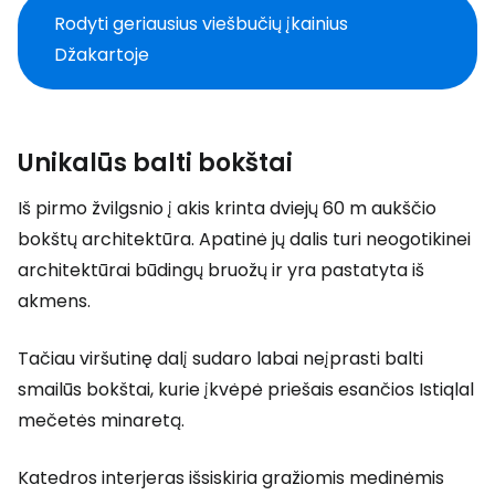
Rodyti geriausius viešbučių įkainius
Džakartoje
Unikalūs balti bokštai
Iš pirmo žvilgsnio į akis krinta dviejų 60 m aukščio
bokštų architektūra. Apatinė jų dalis turi neogotikinei
architektūrai būdingų bruožų ir yra pastatyta iš
akmens.
Tačiau viršutinę dalį sudaro labai neįprasti balti
smailūs bokštai, kurie įkvėpė priešais esančios Istiqlal
mečetės minaretą.
Katedros interjeras išsiskiria gražiomis medinėmis