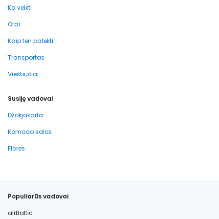
Ką veikti
Orai
Kaip ten patekti
Transportas
Viešbučiai
Susiję vadovai
Džokjakarta
Komodo salos
Flores
Populiarūs vadovai
airBaltic