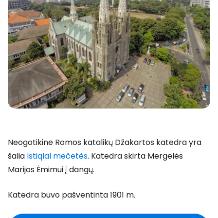
Neogotikinė Romos katalikų Džakartos katedra yra
šalia
Istiqlal mečetės
. Katedra skirta Mergelės
Marijos Ėmimui į dangų.
Katedra buvo pašventinta 1901 m.