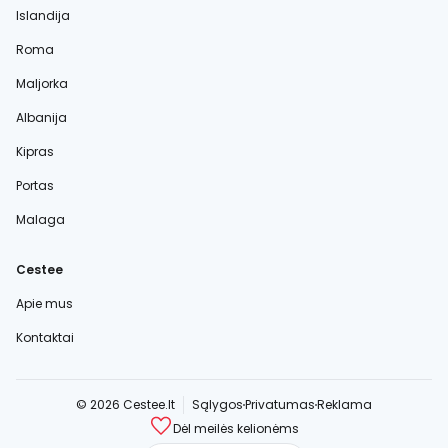
Islandija
Roma
Maljorka
Albanija
Kipras
Portas
Malaga
Cestee
Apie mus
Kontaktai
© 2026 Cestee.lt
Sąlygos
Privatumas
Reklama
Dėl meilės kelionėms
cestee.com