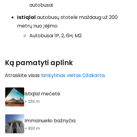
autobusai
Istiqlal
autobusų stotelė maždaug už 200
metrų nuo įėjimo
Autobusai 1P, 2, 6H, M2
Ką pamatyti aplink
Atraskite visas
lankytinas vietas Džakarta
.
Istiqlal mečetė
+ 230 m
Immanuelio bažnyčia
+ 830 m