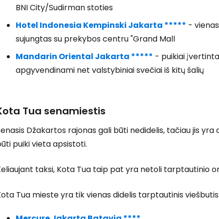
BNI City/Sudirman stoties
Hotel Indonesia Kempinski Jakarta *****
- vienas
Prisijunkite
sujungtas su prekybos centru "Grand Mall
Mandarin Oriental Jakarta *****
- puikiai įvertin
apgyvendinami net valstybiniai svečiai iš kitų šalių
... pasaulinė kelionių bendruomenė
Kota Tua senamiestis
enasis Džakartos rajonas gali būti nedidelis, tačiau jis yr
T
ūti puiki vieta apsistoti.
eliaujant taksi, Kota Tua taip pat yra netoli tarptautinio o
ota Tua mieste yra tik vienas didelis tarptautinis viešbutis
Mercure Jakarta Batavia ****