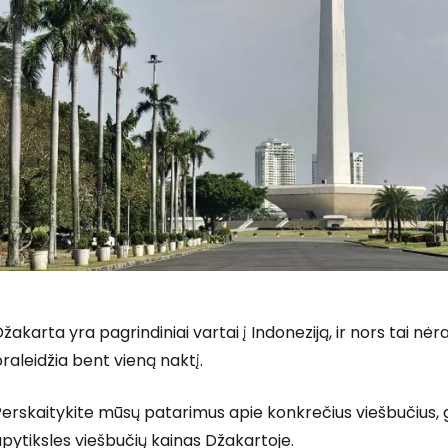
žakarta yra pagrindiniai vartai į Indoneziją, ir nors tai nėra
raleidžia bent vieną naktį.
erskaitykite mūsų patarimus apie konkrečius viešbučius, ger
pytiksles viešbučių kainas Džakartoje.