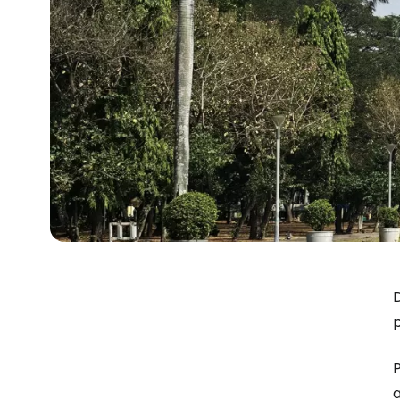
D
p
P
a