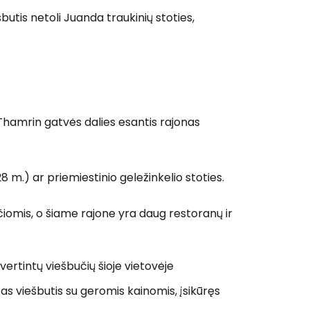
šbutis netoli Juanda traukinių stoties,
Thamrin gatvės dalies esantis rajonas
 m.) ar priemiestinio geležinkelio stoties.
omis, o šiame rajone yra daug restoranų ir
įvertintų viešbučių šioje vietovėje
tas viešbutis su geromis kainomis, įsikūręs