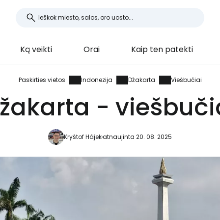
Ką veikti
Orai
Kaip ten patekti
Paskirties vietos
Indonezija
Džakarta
Viešbučiai
žakarta - viešbuči
Kryštof Hájek
atnaujinta 20. 08. 2025