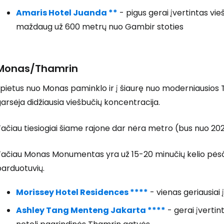
Amaris Hotel Juanda **
- pigus gerai įvertintas vie
maždaug už 600 metrų nuo Gambir stoties
Monas/Thamrin
 pietus nuo Monas paminklo ir į šiaurę nuo moderniausios 
arsėja didžiausia viešbučių koncentracija.
ačiau tiesiogiai šiame rajone dar nėra metro (bus nuo 2028
Tačiau Monas Monumentas yra už 15-20 minučių kelio pėsči
parduotuvių.
Morissey Hotel Residences ****
- vienas geriausiai 
Ashley Tang Menteng Jakarta ****
- gerai įvertin