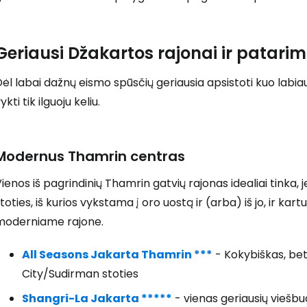
Geriausi Džakartos rajonai ir patarim
ėl labai dažnų eismo spūsčių geriausia apsistoti kuo labiau c
ykti tik ilguoju keliu.
Modernus Thamrin centras
ienos iš pagrindinių Thamrin gatvių rajonas idealiai tinka, j
toties, iš kurios vykstama į oro uostą ir (arba) iš jo, ir k
moderniame rajone.
All Seasons Jakarta Thamrin ***
- Kokybiškas, bet
City/Sudirman stoties
Shangri-La Jakarta *****
- vienas geriausių viešb