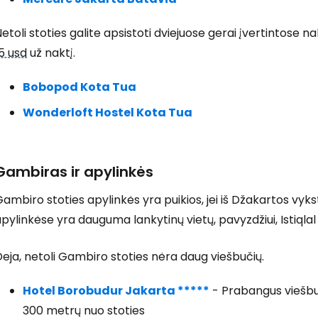
etoli stoties galite apsistoti dviejuose gerai įvertintose
5 usd
už naktį.
Bobopod Kota Tua
Wonderloft Hostel Kota Tua
Gambiras ir apylinkės
ambiro stoties apylinkės yra puikios, jei iš Džakartos vyk
pylinkėse yra dauguma lankytinų vietų, pavyzdžiui, Istiq
eja, netoli Gambiro stoties nėra daug viešbučių.
Hotel Borobudur Jakarta *****
- Prabangus viešbut
300 metrų nuo stoties