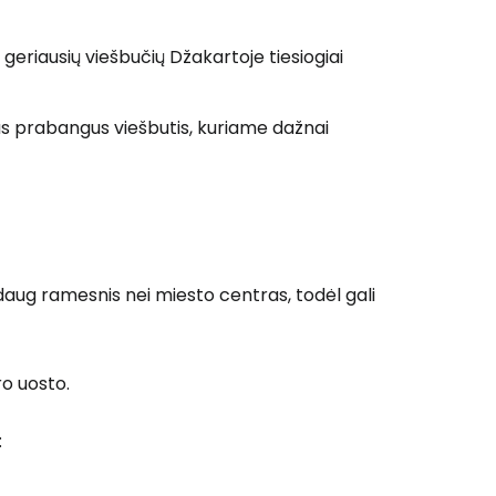
 geriausių viešbučių Džakartoje tiesiogiai
 prie Cestee
tas prabangus viešbutis, kuriame dažnai
Tęsti su Google
a daug ramesnis nei miesto centras, todėl gali
ęsti su Facebook
ro uosto.
Tęsti el. paštu
: