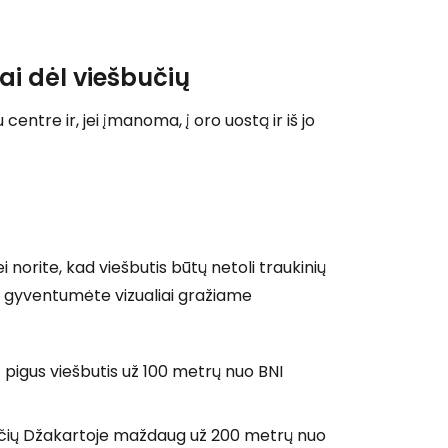
ai dėl viešbučių
entre ir, jei įmanoma, į oro uostą ir iš jo
ei norite, kad viešbutis būtų netoli traukinių
artu gyventumėte vizualiai gražiame
 pigus viešbutis už 100 metrų nuo BNI
učių Džakartoje maždaug už 200 metrų nuo