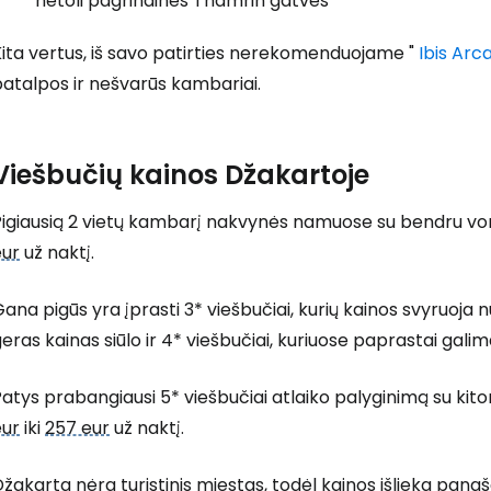
netoli pagrindinės Thamrin gatvės
ita vertus, iš savo patirties nerekomenduojame "
Ibis Arc
atalpos ir nešvarūs kambariai.
Viešbučių kainos Džakartoje
Pigiausią 2 vietų kambarį nakvynės namuose su bendru vo
eur
už naktį.
ana pigūs yra įprasti 3* viešbučiai, kurių kainos svyruoja 
eras kainas siūlo ir 4* viešbučiai, kuriuose paprastai gali
atys prabangiausi 5* viešbučiai atlaiko palyginimą su kitom
eur
iki
257 eur
už naktį.
žakarta nėra turistinis miestas, todėl kainos išlieka pana