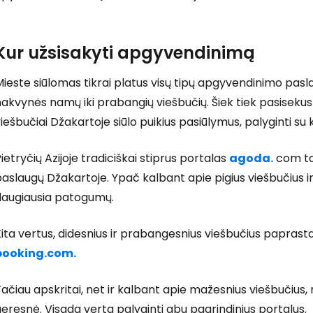
Kur užsisakyti apgyvendinimą
ieste siūlomas tikrai platus visų tipų apgyvendinimo paslau
akvynės namų iki prabangių viešbučių. Šiek tiek pasisekus 
iešbučiai Džakartoje siūlo puikius pasiūlymus, palyginti su 
ietryčių Azijoje tradiciškai stiprus portalas
agoda.
com ta
aslaugų Džakartoje. Ypač kalbant apie pigius viešbučius i
daugiausia patogumų.
ita vertus, didesnius ir prabangesnius viešbučius paprast
booking.com.
ačiau apskritai, net ir kalbant apie mažesnius viešbučius,
eresnė. Visada verta palyginti abu pagrindinius portalus.