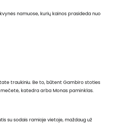
 nakvynės namuose, kurių kainos prasideda nuo
state traukiniu. Be to, būtent Gambiro stoties
lal mečetė, katedra arba Monas paminklas.
is su sodais ramioje vietoje, maždaug už