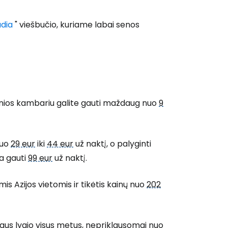
adia
" viešbučio, kuriame labai senos
nios kambariu galite gauti maždaug nuo
9
nuo
29 eur
iki
44 eur
už naktį, o palyginti
ma gauti
99 eur
už naktį.
is Azijos vietomis ir tikėtis kainų nuo
202
šaus lygio visus metus, nepriklausomai nuo