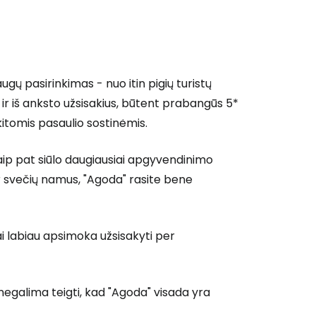
gų pasirinkimas - nuo itin pigių turistų
ir iš anksto užsisakius, būtent prabangūs 5*
kitomis pasaulio sostinėmis.
ip pat siūlo daugiausiai apgyvendinimo
r svečių namus, "Agoda" rasite bene
ai labiau apsimoka užsisakyti per
 negalima teigti, kad "Agoda" visada yra