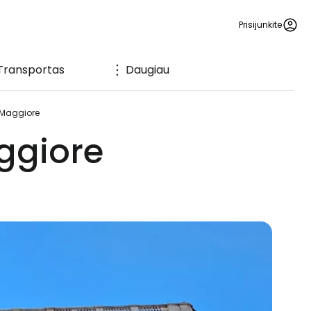
Prisijunkite
Transportas
Daugiau
 Maggiore
ggiore