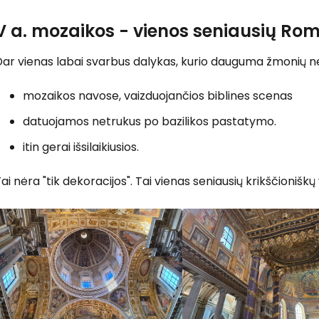
V a. mozaikos - vienos seniausių Rom
Prisijunkite
ar vienas labai svarbus dalykas, kurio dauguma žmonių ne
mozaikos navose, vaizduojančios biblines scenas
... pasaulinė kelionių bendruomenė
datuojamos netrukus po bazilikos pastatymo.
itin gerai išsilaikiusios.
ai nėra "tik dekoracijos". Tai vienas seniausių krikščionišk
T