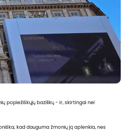
 popiežiškųjų bazilikų - ir, skirtingai nei
 ironiška, kad dauguma žmonių ją aplenkia, nes