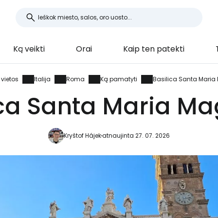
Ką veikti
Orai
Kaip ten patekti
 vietos
Italija
Roma
Ką pamatyti
Basilica Santa Maria
ica Santa Maria Ma
Kryštof Hájek
atnaujinta 27. 07. 2026