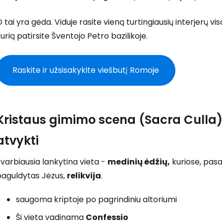
 tai yra gėda. Viduje rasite vieną turtingiausių interjerų v
urią patirsite Šventojo Petro bazilikoje.
Raskite ir užsisakykite viešbutį Romoje
Kristaus gimimo scena (Sacra Culla) 
atvykti
varbiausia lankytina vieta -
medinių ėdžių,
kuriose, pasak
paguldytas Jėzus,
relikvija
.
saugoma kriptoje po pagrindiniu altoriumi
Ši vieta vadinama
Confessio