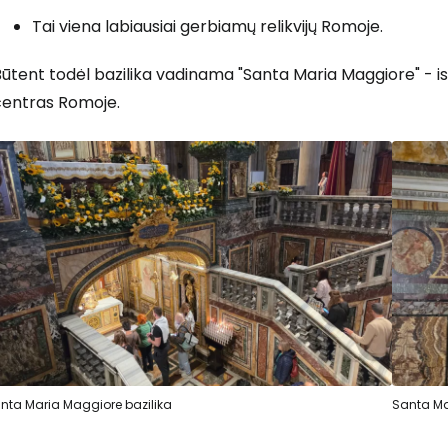
Tai viena labiausiai gerbiamų relikvijų Romoje.
ūtent todėl bazilika vadinama "Santa Maria Maggiore" - isto
centras Romoje.
nta Maria Maggiore bazilika
Santa Ma