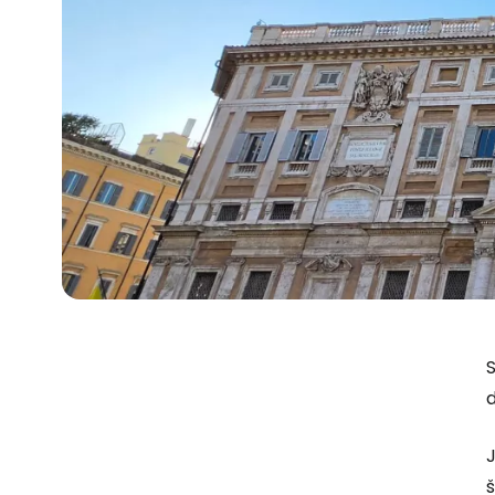
S
d
J
š