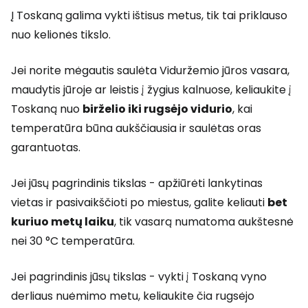
Į Toskaną galima vykti ištisus metus, tik tai priklauso
nuo kelionės tikslo.
Jei norite mėgautis saulėta Viduržemio jūros vasara,
maudytis jūroje ar leistis į žygius kalnuose, keliaukite į
Toskaną nuo
birželio iki rugsėjo vidurio
, kai
temperatūra būna aukščiausia ir saulėtas oras
garantuotas.
Jei jūsų pagrindinis tikslas - apžiūrėti lankytinas
vietas ir pasivaikščioti po miestus, galite keliauti
bet
kuriuo metų laiku
, tik vasarą numatoma aukštesnė
nei 30 °C temperatūra.
Jei pagrindinis jūsų tikslas - vykti į Toskaną vyno
derliaus nuėmimo metu, keliaukite čia rugsėjo