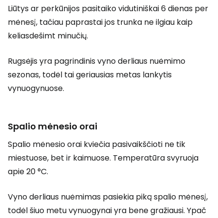
Liūtys ar perkūnijos pasitaiko vidutiniškai 6 dienas per
mėnesį, tačiau paprastai jos trunka ne ilgiau kaip
keliasdešimt minučių.
Rugsėjis yra pagrindinis vyno derliaus nuėmimo
sezonas, todėl tai geriausias metas lankytis
vynuogynuose.
Spalio mėnesio orai
Spalio mėnesio orai kviečia pasivaikščioti ne tik
miestuose, bet ir kaimuose. Temperatūra svyruoja
apie 20 °C.
Vyno derliaus nuėmimas pasiekia piką spalio mėnesį,
todėl šiuo metu vynuogynai yra bene gražiausi. Ypač