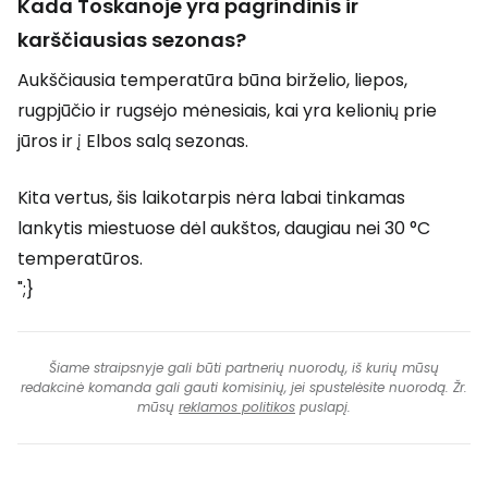
Kada Toskanoje yra pagrindinis ir
karščiausias sezonas?
Aukščiausia temperatūra būna birželio, liepos,
rugpjūčio ir rugsėjo mėnesiais, kai yra kelionių prie
jūros ir į Elbos salą sezonas.
Kita vertus, šis laikotarpis nėra labai tinkamas
lankytis miestuose dėl aukštos, daugiau nei 30 °C
temperatūros.
";}
Šiame straipsnyje gali būti partnerių nuorodų, iš kurių mūsų
redakcinė komanda gali gauti komisinių, jei spustelėsite nuorodą. Žr.
mūsų
reklamos politikos
puslapį.