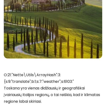
O:21:"Nette\Utils\ArrayHash":3:
{s:9:"translate";b:1;s:7:"weather";s:6103:"
Toskana yra vienas didžiausių ir geografiškai
įvairiausių Italijos regionų, o tai reiškia, kad ir klimatas
regione labai skiriasi.