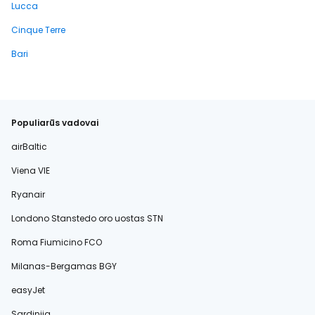
Lucca
Cinque Terre
Bari
Populiarūs vadovai
airBaltic
Viena VIE
Ryanair
Londono Stanstedo oro uostas STN
Roma Fiumicino FCO
Milanas-Bergamas BGY
easyJet
Sardinija