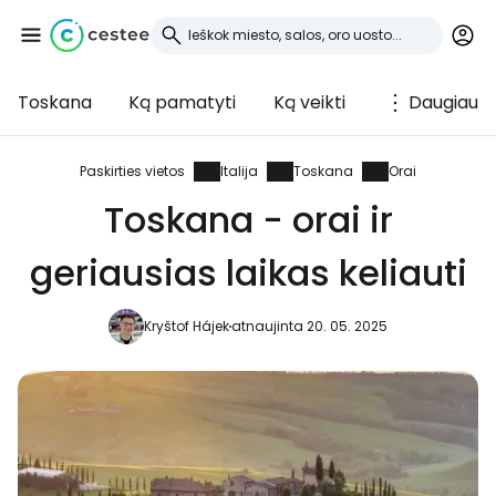
Toskana
Ką pamatyti
Ką veikti
Daugiau
Prisijunkite prie
Cestee
Paskirties vietos
Italija
Toskana
Orai
Toskana - orai ir
... pasaulinė kelionių bendruomenė
geriausias laikas keliauti
Tęsti su Google
Kryštof Hájek
atnaujinta 20. 05. 2025
Tęsti su Facebook
Tęsti el. paštu