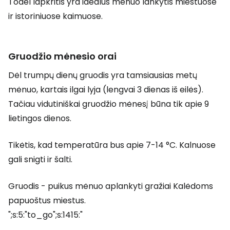
Todėl lapkritis yra idealus mėnuo lankytis miestuose
ir istoriniuose kaimuose.
Gruodžio mėnesio orai
Dėl trumpų dienų gruodis yra tamsiausias metų
mėnuo, kartais ilgai lyja (lengvai 3 dienas iš eilės).
Tačiau vidutiniškai gruodžio mėnesį būna tik apie 9
lietingos dienos.
Tikėtis, kad temperatūra bus apie 7-14 °C. Kalnuose
gali snigti ir šalti.
Gruodis - puikus mėnuo aplankyti gražiai Kalėdoms
papuoštus miestus.
";s:5:"to_go";s:1415:"