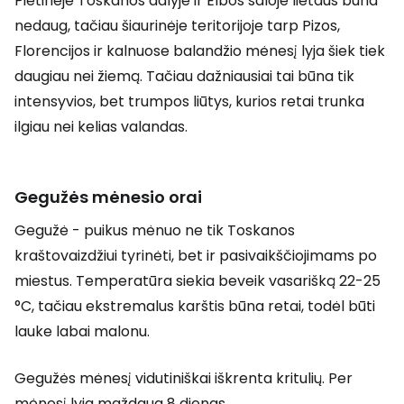
Pietinėje Toskanos dalyje ir Elbos saloje lietaus būna
nedaug, tačiau šiaurinėje teritorijoje tarp Pizos,
Florencijos ir kalnuose balandžio mėnesį lyja šiek tiek
daugiau nei žiemą. Tačiau dažniausiai tai būna tik
intensyvios, bet trumpos liūtys, kurios retai trunka
ilgiau nei kelias valandas.
Gegužės mėnesio orai
Gegužė - puikus mėnuo ne tik Toskanos
kraštovaizdžiui tyrinėti, bet ir pasivaikščiojimams po
miestus. Temperatūra siekia beveik vasarišką 22-25
°C, tačiau ekstremalus karštis būna retai, todėl būti
lauke labai malonu.
Gegužės mėnesį vidutiniškai iškrenta kritulių. Per
mėnesį lyja maždaug 8 dienas.