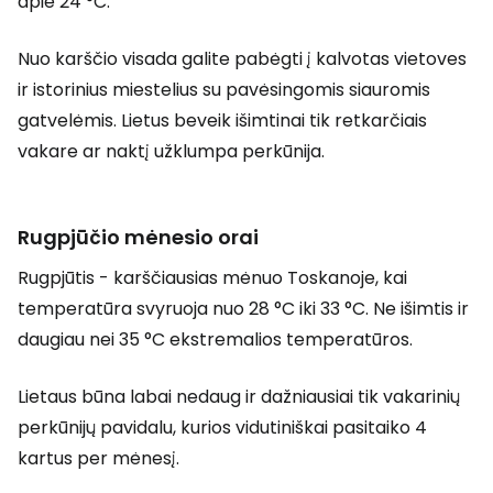
apie 24 °C.
Nuo karščio visada galite pabėgti į kalvotas vietoves
ir istorinius miestelius su pavėsingomis siauromis
gatvelėmis. Lietus beveik išimtinai tik retkarčiais
vakare ar naktį užklumpa perkūnija.
Rugpjūčio mėnesio orai
Rugpjūtis - karščiausias mėnuo Toskanoje, kai
temperatūra svyruoja nuo 28 °C iki 33 °C. Ne išimtis ir
daugiau nei 35 °C ekstremalios temperatūros.
Lietaus būna labai nedaug ir dažniausiai tik vakarinių
perkūnijų pavidalu, kurios vidutiniškai pasitaiko 4
kartus per mėnesį.