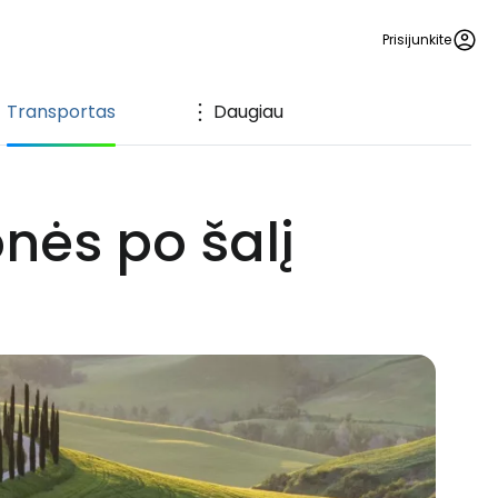
Prisijunkite
Transportas
Daugiau
onės po šalį