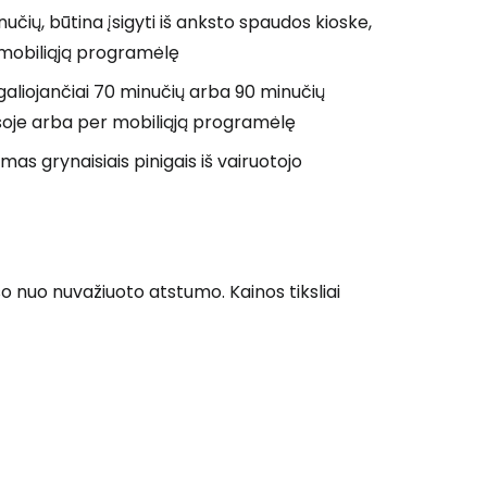
nučių, būtina įsigyti iš anksto spaudos kioske,
mobiliąją programėlę
 galiojančiai 70 minučių arba 90 minučių
 kasoje arba per mobiliąją programėlę
amas grynaisiais pinigais iš vairuotojo
so nuo nuvažiuoto atstumo. Kainos tiksliai