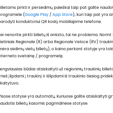
ilietams pirkti ir persėdimų paieškai taip pat galite naudo
programėle (
Google Play
/
App Store
), kuri taip pat yra a
parodyti konduktoriui QR kodą mobiliajame telefone.
ei nenorite pirkti bilietų iš anksto, tai ne problema. Norin
ietiniais Regionale (R) arba Regionale Veloce (RV) traukiniai
nėra sėdimų vietų bilietų), o kaina perkant stotyje yra toki
interneto svetainę / programėlę.
engviausias būdas atsiskaityti už regioninių traukinių bilie
rieš įlipdami į traukinį ir išlipdami iš traukinio tiesiog prid
kaitytuvo.
isose stotyse yra automatų, kuriuose galite atsiskaityti gryn
audotis bilietų kasomis pagrindinėse stotyse.