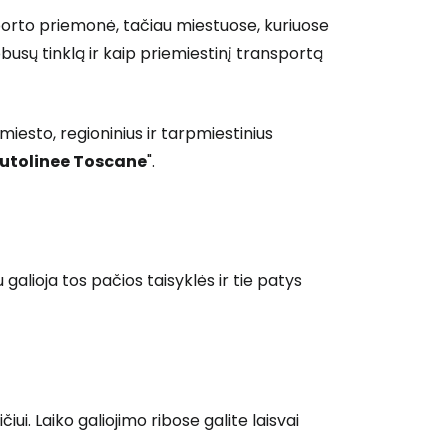
porto priemonė, tačiau miestuose, kuriuose
obusų tinklą ir kaip priemiestinį transportą
miesto, regioninius ir tarpmiestinius
utolinee Toscane
".
 galioja tos pačios taisyklės ir tie patys
čiui. Laiko galiojimo ribose galite laisvai