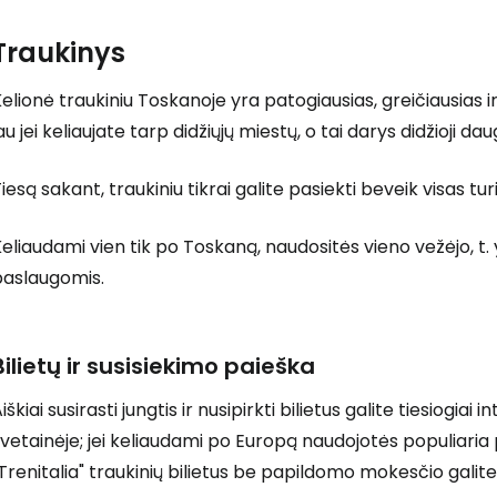
Traukinys
elionė traukiniu Toskanoje yra patogiausias, greičiausias i
au jei keliaujate tarp didžiųjų miestų, o tai darys didžioji da
iesą sakant, traukiniu tikrai galite pasiekti beveik visas tu
eliaudami vien tik po Toskaną, naudositės vieno vežėjo, t. 
paslaugomis.
Bilietų ir susisiekimo paieška
iškiai susirasti jungtis ir nusipirkti bilietus galite tiesiogiai 
vetainėje; jei keliaudami po Europą naudojotės populiari
Trenitalia" traukinių bilietus be papildomo mokesčio galite n