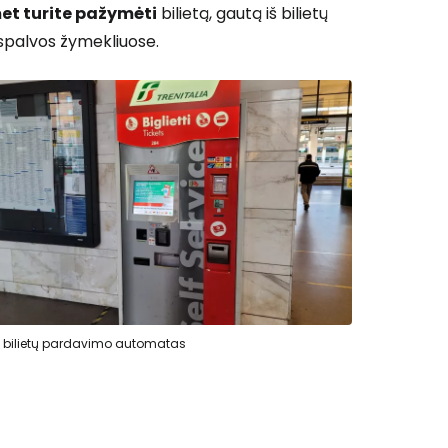
et turite pažymėti
bilietą, gautą iš bilietų
spalvos žymekliuose.
 prie Cestee
Tęsti su Google
ęsti su Facebook
o bilietų pardavimo automatas
Tęsti el. paštu