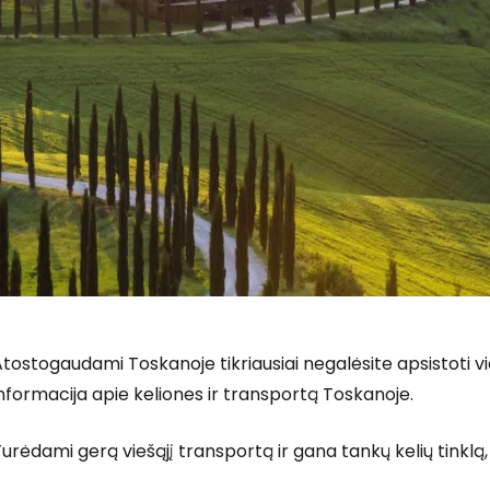
tostogaudami Toskanoje tikriausiai negalėsite apsistoti 
nformacija apie keliones ir transportą Toskanoje.
urėdami gerą viešąjį transportą ir gana tankų kelių tinklą, t