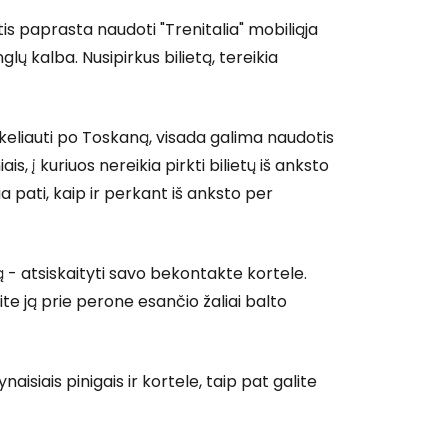
tis paprasta naudoti "Trenitalia" mobiliąja
nglų kalba. Nusipirkus bilietą, tereikia
t keliauti po Toskaną, visada galima naudotis
s, į kuriuos nereikia pirkti bilietų iš anksto
a pati, kaip ir perkant iš anksto per
tą - atsiskaityti savo bekontakte kortele.
ėkite ją prie perone esančio žaliai balto
aisiais pinigais ir kortele, taip pat galite