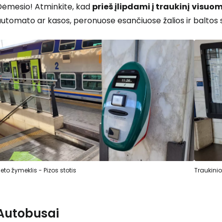
Dėmesio! Atminkite, kad
prieš įlipdami į traukinį
visuom
utomato ar kasos, peronuose esančiuose žalios ir baltos 
Prisijunkite
... pasaulinė kelionių bendruomenė
T
lieto žymeklis - Pizos stotis
Traukini
Autobusai