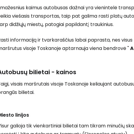
Į mažesnius kaimus autobusas dažnai yra vienintelė trans
eikia viešasis transportas, taip pat galima rasti platų aut
arp didžiųjų miestų, patogiai papildantį traukinius.
asti informaciją ir tvarkaraščius labai paprasta, nes visus 
maršrutus visoje Toskanoje aptarnauja viena bendrovė "
A
Autobusų bilietai - kainos
aigi, visais maršrutais visoje Toskanoje keliaujant autobusu
rangūs bilietai.
iesto linijos
isur galioja tik vienkartiniai bilietai tam tikram minučių skai