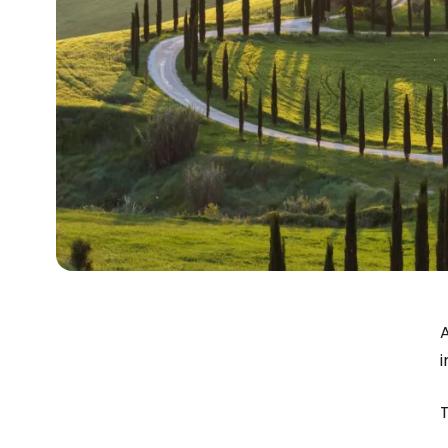
A
i
T