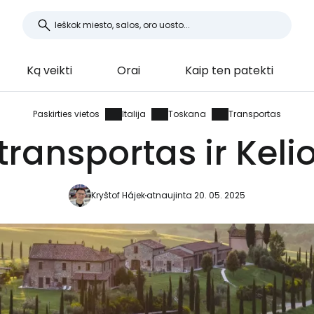
Ką veikti
Orai
Kaip ten patekti
Paskirties vietos
Italija
Toskana
Transportas
ransportas ir Keli
Kryštof Hájek
atnaujinta 20. 05. 2025