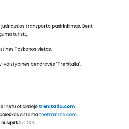
r judriausias transporto pasirinkimas. Bent
uguma turistų.
ristines Toskanos vietas.
y. valstybinės bendrovės "Trenitalia",
internetu oficialioje
trenitalia.com
a paieškos sistema
thetrainline.com
,
usipirkti ir ten.