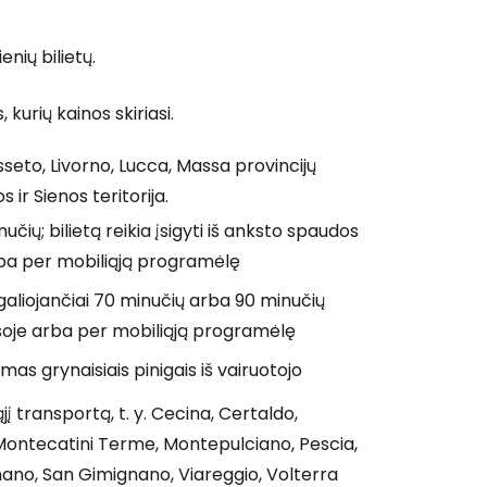
nių bilietų.
kurių kainos skiriasi.
sseto, Livorno, Lucca, Massa provincijų
 ir Sienos teritorija.
učių; bilietą reikia įsigyti iš anksto spaudos
rba per mobiliąją programėlę
 galiojančiai 70 minučių arba 90 minučių
 kasoje arba per mobiliąją programėlę
amas grynaisiais pinigais iš vairuotojo
į transportą, t. y. Cecina, Certaldo,
a, Montecatini Terme, Montepulciano, Pescia,
nano, San Gimignano, Viareggio, Volterra