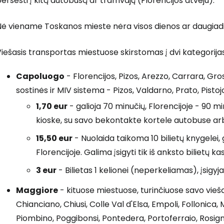
ersėsti į kitą autobusą ar tramvajų (Florencijos atveju).
ė viename Toskanos mieste nėra visos dienos ar daugiadie
iešasis transportas miestuose skirstomas į dvi kategorijas, 
Capoluogo
- Florencijos, Pizos, Arezzo, Carrara, Gro
sostinės ir MIV sistema - Pizos, Valdarno, Prato, Pistojos
1,70 eur
- galioja 70 minučių, Florencijoje - 90 min
kioske, su savo bekontakte kortele autobuse a
15,50 eur
- Nuolaida taikoma 10 bilietų knygelei,
Florencijoje. Galima įsigyti tik iš anksto bilietų
3 eur
- Bilietas 1 kelionei (neperkeliamas), įsigyj
Maggiore
- kituose miestuose, turinčiuose savo viešąj
Chianciano, Chiusi, Colle Val d'Elsa, Empoli, Follonic
Piombino, Poggibonsi, Pontedera, Portoferraio, Rosig