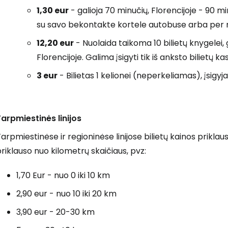
1,30 eur
- galioja 70 minučių, Florencijoje - 90 mi
su savo bekontakte kortele autobuse arba per 
12,20 eur
- Nuolaida taikoma 10 bilietų knygelei,
Florencijoje. Galima įsigyti tik iš anksto bilietų
3 eur
- Bilietas 1 kelionei (neperkeliamas), įsigyj
arpmiestinės linijos
arpmiestinėse ir regioninėse linijose bilietų kainos priklau
riklauso nuo kilometrų skaičiaus, pvz:
1,70 Eur - nuo 0 iki 10 km
2,90 eur - nuo 10 iki 20 km
3,90 eur - 20-30 km