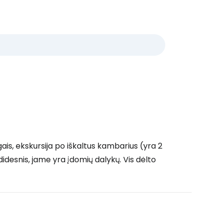
gais, ekskursija po iškaltus kambarius (yra 2
idesnis, jame yra įdomių dalykų. Vis dėlto