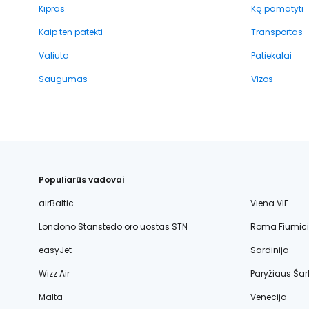
Kipras
Ką pamatyti
Kaip ten patekti
Transportas
Valiuta
Patiekalai
Saugumas
Vizos
Populiarūs vadovai
airBaltic
Viena VIE
Londono Stanstedo oro uostas STN
Roma Fiumic
easyJet
Sardinija
Wizz Air
Paryžiaus Šar
Malta
Venecija