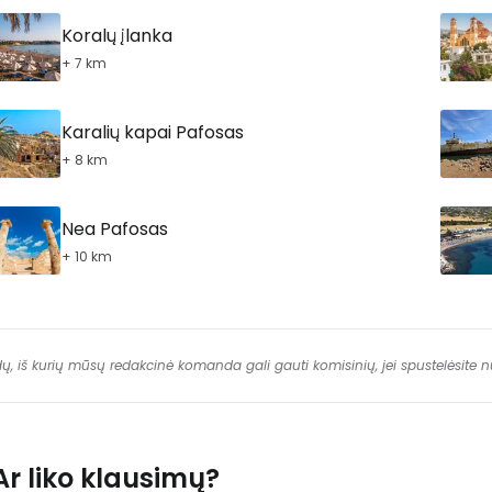
Koralų įlanka
+ 7 km
Karalių kapai Pafosas
+ 8 km
Nea Pafosas
+ 10 km
dų, iš kurių mūsų redakcinė komanda gali gauti komisinių, jei spustelėsite
Ar liko klausimų?