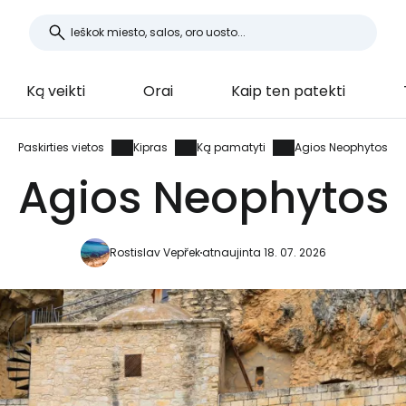
Ką veikti
Orai
Kaip ten patekti
Paskirties vietos
Kipras
Ką pamatyti
Agios Neophytos
Agios Neophytos
Rostislav Vepřek
atnaujinta 18. 07. 2026