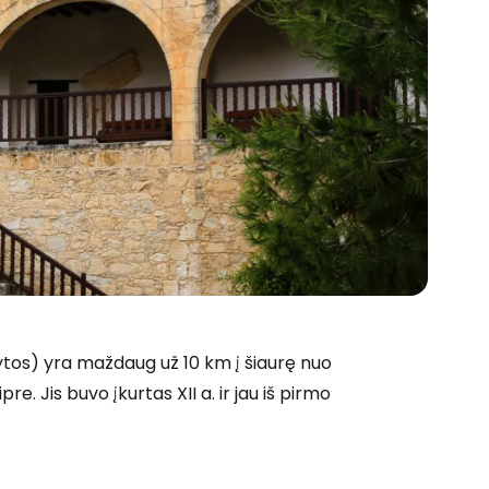
ytos
) yra maždaug už 10 km į šiaurę nuo
. Jis buvo įkurtas XII a. ir jau iš pirmo