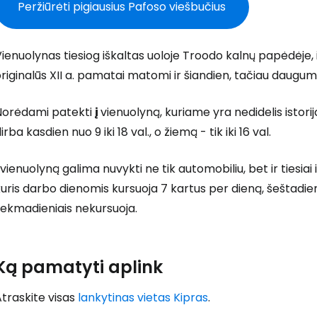
Peržiūrėti pigiausius Pafoso viešbučius
ienuolynas tiesiog iškaltas uoloje Troodo kalnų papėdėje, iš 
riginalūs XII a. pamatai matomi ir šiandien, tačiau daugum
Prisijunkite
Norėdami patekti
į
vienuolyną, kuriame yra nedidelis istori
irba kasdien nuo 9 iki 18 val., o žiemą - tik iki 16 val.
... pasaulinė kelionių bendruomenė
 vienuolyną galima nuvykti ne tik automobiliu, bet ir tiesia
uris darbo dienomis kursuoja 7 kartus per dieną, šeštadien
sekmadieniais nekursuoja.
Ką pamatyti aplink
T
traskite visas
lankytinas vietas Kipras
.