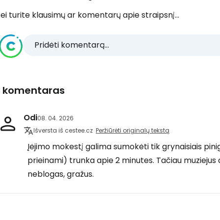
ei turite klausimų ar komentarų apie straipsnį...
Pridėti komentarą...
1 komentaras
Odi
08. 04. 2026
Išversta iš cestee.cz
Peržiūrėti originalų tekstą
Įėjimo mokestį galima sumokėti tik grynaisiais pini
prieinami) trunka apie 2 minutes. Tačiau muziejus d
neblogas, gražus.