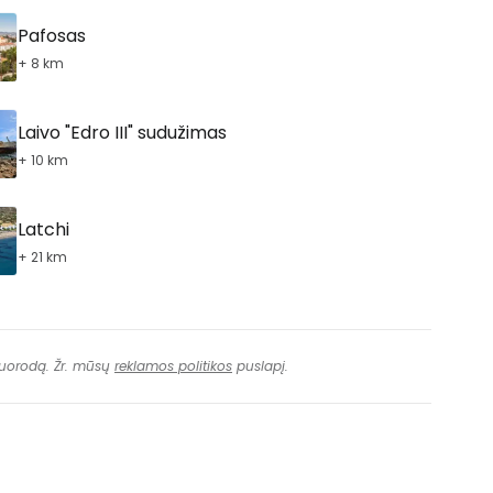
Tęsti el. paštu
Pafosas
+ 8 km
Laivo "Edro III" sudužimas
+ 10 km
Latchi
+ 21 km
 nuorodą. Žr. mūsų
reklamos politikos
puslapį.