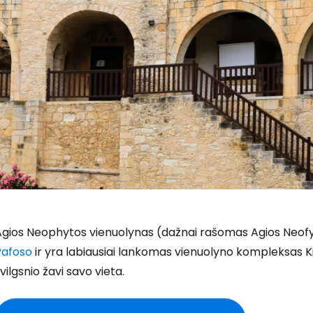
Agios Neophytos vienuolynas (dažnai rašomas
Agios Neof
Pafoso
ir yra labiausiai lankomas vienuolyno kompleksas Kipre
vilgsnio žavi savo vieta.