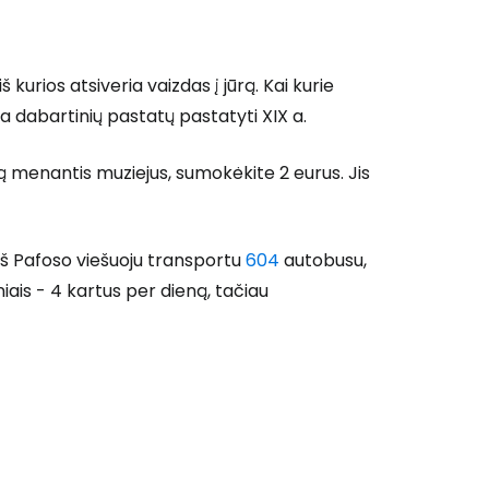
kurios atsiveria vaizdas į jūrą. Kai kurie
a dabartinių pastatų pastatyti XIX a.
 prie Cestee
ją menantis muziejus, sumokėkite 2 eurus. Jis
i iš Pafoso viešuoju transportu
604
autobusu,
iais - 4 kartus per dieną, tačiau
Tęsti su Google
ęsti su Facebook