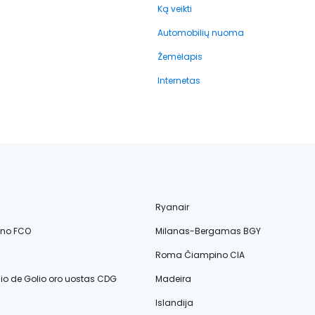
Ką veikti
Automobilių nuoma
Žemėlapis
Internetas
Ryanair
ino FCO
Milanas-Bergamas BGY
Roma Čiampino CIA
lio de Golio oro uostas CDG
Madeira
Islandija