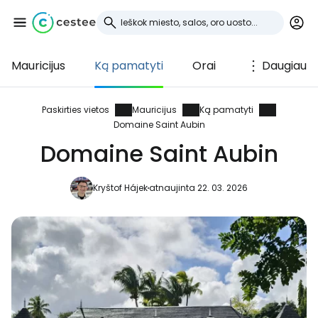
Mauricijus
Ką pamatyti
Orai
Daugiau
Prisijunkite prie
Cestee
Paskirties vietos
Mauricijus
Ką pamatyti
Domaine Saint Aubin
... pasaulinė kelionių bendruomenė
Domaine Saint Aubin
Kryštof Hájek
atnaujinta 22. 03. 2026
Tęsti su Google
Tęsti su Facebook
Tęsti el. paštu