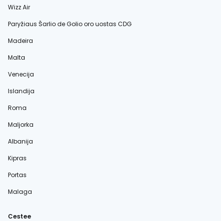
Wizz Air
Paryžiaus Šarlio de Golio oro uostas CDG
Madeira
Malta
Venecija
Islandija
Roma
Maljorka
Albanija
Kipras
Portas
Malaga
Cestee