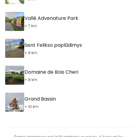
Vallé Advenature Park
+ 7 km
Sent Felikso paplūdimys
+ 8 km
Domaine de Bois Cheri
+ 8 km
Grand Bassin
+ 10 km
Šiame straipsnyje gali būti partnerių nuorodų, iš kurių mūsų