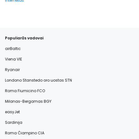
Internetas
Populiarūs vadovai
airBaltic
Viena VIE
Ryanair
Londono Stanstedo oro uostas STN
Roma Fiumicino FCO
Milanas-Bergamas BGY
easyJet
Sardinija
Roma Čiampino CIA