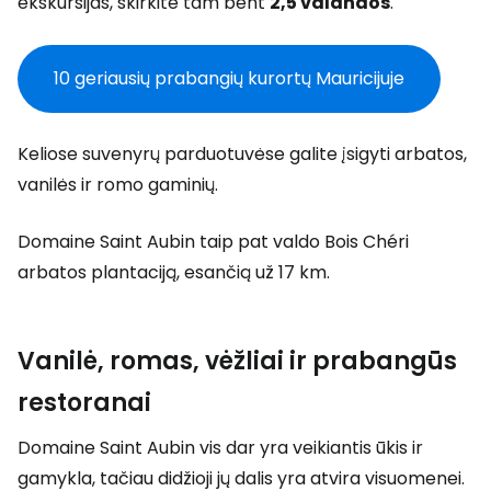
ekskursijas, skirkite tam bent
2,5 valandos
.
10 geriausių prabangių kurortų Mauricijuje
Keliose suvenyrų parduotuvėse galite įsigyti arbatos,
vanilės ir romo gaminių.
Domaine Saint Aubin taip pat valdo Bois Chéri
arbatos plantaciją, esančią už 17 km.
Vanilė, romas, vėžliai ir prabangūs
restoranai
Domaine Saint Aubin vis dar yra veikiantis ūkis ir
gamykla, tačiau didžioji jų dalis yra atvira visuomenei.