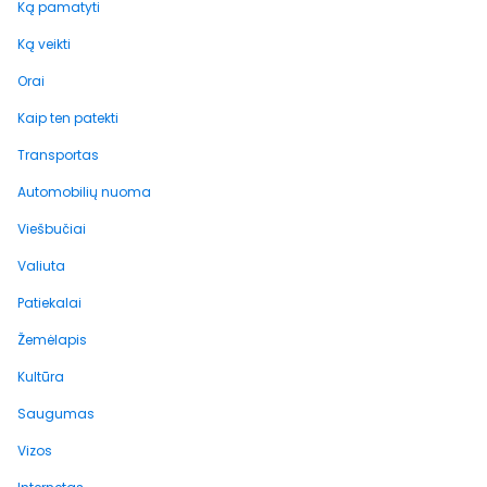
Ką pamatyti
Ką veikti
Orai
Kaip ten patekti
Transportas
Automobilių nuoma
Viešbučiai
Valiuta
Patiekalai
Žemėlapis
Kultūra
Saugumas
Vizos