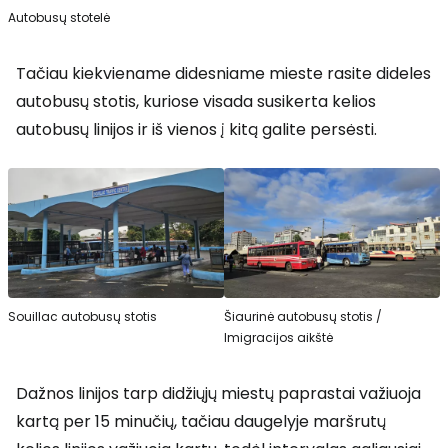
Autobusų stotelė
Tačiau kiekviename didesniame mieste rasite dideles
autobusų stotis, kuriose visada susikerta kelios
autobusų linijos ir iš vienos į kitą galite persėsti.
Souillac autobusų stotis
Šiaurinė autobusų stotis /
Imigracijos aikštė
Dažnos linijos tarp didžiųjų miestų paprastai važiuoja
kartą per 15 minučių, tačiau daugelyje maršrutų