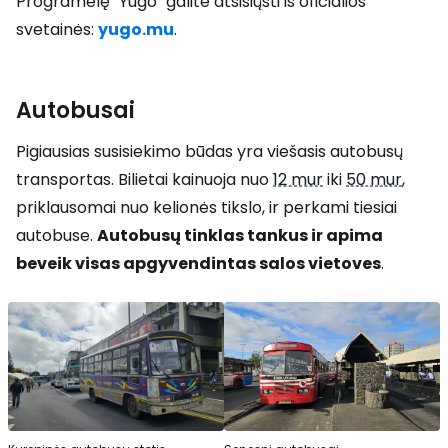
Programėlę "Yugo" galite atsisiųsti iš oficialios
svetainės:
yugo.mu
.
Autobusai
Pigiausias susisiekimo būdas yra viešasis autobusų
transportas. Bilietai kainuoja nuo
12 mur
iki
50 mur
,
priklausomai nuo kelionės tikslo, ir perkami tiesiai
autobuse.
Autobusų tinklas tankus ir apima
beveik visas apgyvendintas salos vietoves
.