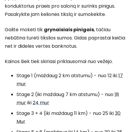
konduktorius praeis pro saloną ir surinks pinigus.
Pasakykite jam kelionės tikslą ir sumokėkite.
Galite mokėti tik
grynaisiais pinigais
, tačiau
nebūtina turėti tikslios sumos. Gidas paprastai keičia
net ir didelės vertės banknotus.
Kainos šiek tiek skiriasi priklausomai nuo vežėjo.
Stage 1
(maždaug 2 km atstumu) - nuo 12 iki
17
mur
Stage 2
(iki maždaug 7 km atstumu) - nuo
18
mur
iki
24 mur
Stage 3 + 4
(iki maždaug 11 km) - nuo 25 iki
30
Mur