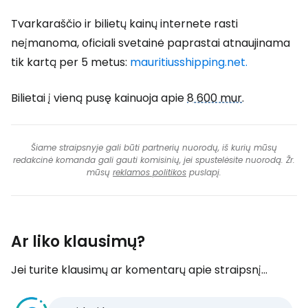
Tvarkaraščio ir bilietų kainų internete rasti
neįmanoma, oficiali svetainė paprastai atnaujinama
tik kartą per 5 metus:
mauritiusshipping.net.
Bilietai į vieną pusę kainuoja apie
8 600 mur
.
Šiame straipsnyje gali būti partnerių nuorodų, iš kurių mūsų
redakcinė komanda gali gauti komisinių, jei spustelėsite nuorodą. Žr.
mūsų
reklamos politikos
puslapį.
Ar liko klausimų?
Jei turite klausimų ar komentarų apie straipsnį...