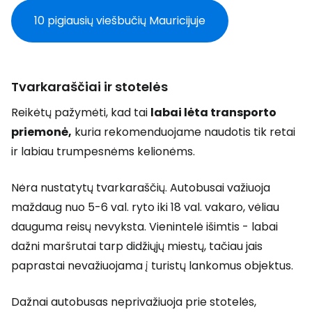
10 pigiausių viešbučių Mauricijuje
Tvarkaraščiai ir stotelės
Reikėtų pažymėti, kad tai
labai lėta transporto
priemonė,
kuria rekomenduojame naudotis tik retai
ir labiau trumpesnėms kelionėms.
Nėra nustatytų tvarkaraščių. Autobusai važiuoja
maždaug nuo 5-6 val. ryto iki 18 val. vakaro, vėliau
dauguma reisų nevyksta. Vienintelė išimtis - labai
dažni maršrutai tarp didžiųjų miestų, tačiau jais
paprastai nevažiuojama į turistų lankomus objektus.
Dažnai autobusas neprivažiuoja prie stotelės,