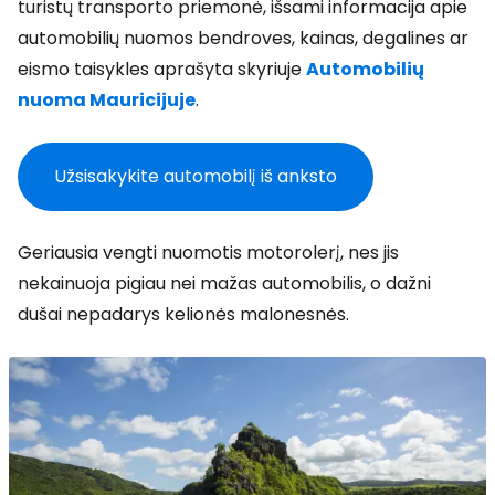
turistų transporto priemonė, išsami informacija apie
automobilių nuomos bendroves, kainas, degalines ar
eismo taisykles aprašyta skyriuje
Automobilių
nuoma Mauricijuje
.
Užsisakykite automobilį iš anksto
Geriausia vengti nuomotis motorolerį, nes jis
nekainuoja pigiau nei mažas automobilis, o dažni
dušai nepadarys kelionės malonesnės.