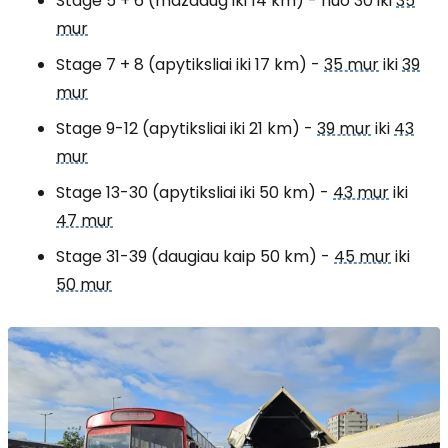
Stage 5 + 6
(maždaug iki 14 km) - nuo 30 iki
35
mur
Stage 7 + 8
(apytiksliai iki 17 km) -
35 mur
iki
39
mur
Stage 9-12
(apytiksliai iki 21 km) -
39 mur
iki
43
mur
Stage 13-30
(apytiksliai iki 50 km) -
43 mur
iki
47 mur
Stage 31-39
(daugiau kaip 50 km) -
45 mur
iki
50 mur