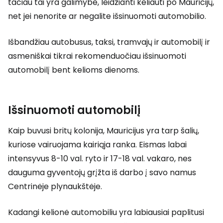
tačiau tai yra galimybė, leidžianti keliauti po Mauricijų,
net jei nenorite ar negalite išsinuomoti automobilio.
Išbandžiau autobusus, taksi, tramvajų ir automobilį ir
asmeniškai tikrai rekomenduočiau išsinuomoti
automobilį bent kelioms dienoms.
Išsinuomoti automobilį
Kaip buvusi britų kolonija, Mauricijus yra tarp šalių,
kuriose vairuojama kairiąja ranka. Eismas labai
intensyvus 8-10 val. ryto ir 17-18 val. vakaro, nes
dauguma gyventojų grįžta iš darbo į savo namus
Centrinėje plynaukštėje.
Kadangi kelionė automobiliu yra labiausiai paplitusi