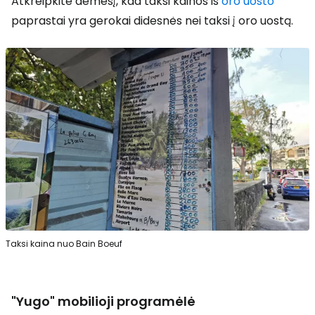
Atkreipkite dėmesį, kad taksi kainos iš
oro uosto
paprastai yra gerokai didesnės nei taksi į oro uostą.
Taksi kaina nuo Bain Boeuf
"Yugo" mobilioji programėlė