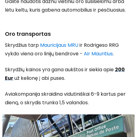
Galite naudotis dažnu vietiniu oro susisiekimu arba
lėtu keltu, kuris gabena automobilius ir pėsčiuosius.
Oro transportas
Skrydžius tarp
Mauricijaus MRU
ir Rodrigeso RRG
vykdo viena oro linijų bendrovė -
Air Mauritius
.
Skrydžių kainos yra gana aukštos ir siekia apie
200
Eur
už kelionę į abi puses.
Aviakompanija skraidina vidutiniškai 6-9 kartus per
dieną, o skrydis trunka 1,5 valandos.