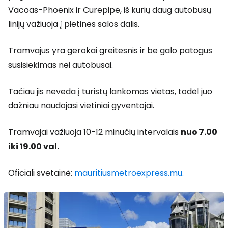
Vacoas-Phoenix ir Curepipe, iš kurių daug autobusų
linijų važiuoja į pietines salos dalis.
Tramvajus yra gerokai greitesnis ir be galo patogus
susisiekimas nei autobusai.
Tačiau jis neveda į turistų lankomas vietas, todėl juo
dažniau naudojasi vietiniai gyventojai.
Tramvajai važiuoja 10-12 minučių intervalais
nuo 7.00
iki 19.00 val.
Oficiali svetainė:
mauritiusmetroexpress.mu.