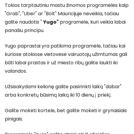
Tokios tarptautiniu mastu žinomos programėlės kaip
"Grab", "Uber" ar "Bolt" Mauricijuje neveikia, tačiau
galite naudotis "
Yugo"
programėle, kuri veikia labai
panašiu principu.
Yugo paprastai yra patikima programėlė, tačiau kai
kuriose atokiose vietovėse vairuotojų užimtumas gali
būti labai prastas ir už miesto ribų galite laukti iki
valandos.
Užsisakydami kelionę galite pasirinkti laiką "dabar"
arba konkretų būsimą laiką iki 10 dienų į priekį.
Galite mokėti kortele, bet galite mokėti ir grynaisiais
pinigais.