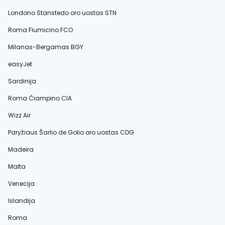
Londono Stanstedo oro uostas STN
Roma Fiumicino FCO
Milanas-Bergamas BGY
easyJet
Sardinija
Roma Čiampino CIA
Wizz Air
Paryžiaus Šarlio de Golio oro uostas CDG
Madeira
Malta
Venecija
Islandija
Roma