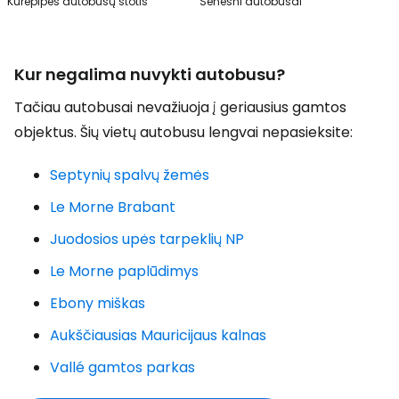
Kurepipės autobusų stotis
Senesni autobusai
Kur negalima nuvykti autobusu?
Tačiau autobusai nevažiuoja į geriausius gamtos
objektus. Šių vietų autobusu lengvai nepasieksite:
Septynių spalvų žemės
Le Morne Brabant
Juodosios upės tarpeklių NP
Le Morne paplūdimys
Ebony miškas
Aukščiausias Mauricijaus kalnas
Vallé gamtos parkas