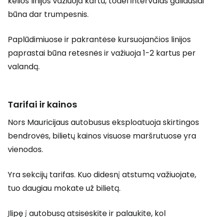
kelios linijos važiuoja kartu, todėl intervalas galiausiai
būna dar trumpesnis.
Paplūdimiuose ir pakrantėse kursuojančios linijos
paprastai būna retesnės ir važiuoja 1-2 kartus per
valandą.
Tarifai ir kainos
Nors Mauricijaus autobusus eksploatuoja skirtingos
bendrovės, bilietų kainos visuose maršrutuose yra
vienodos.
Yra sekcijų tarifas. Kuo didesnį atstumą važiuojate,
tuo daugiau mokate už bilietą.
Įlipę į autobusą atsisėskite ir palaukite, kol