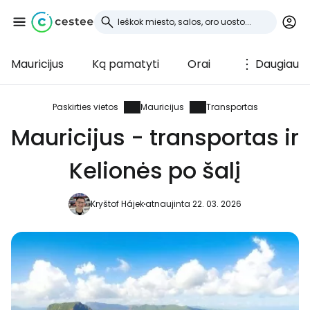
Mauricijus
Ką pamatyti
Orai
Daugiau
Prisijunkite prie
Cestee
Paskirties vietos
Mauricijus
Transportas
Mauricijus - transportas ir
... pasaulinė kelionių bendruomenė
Kelionės po šalį
Tęsti su Google
Kryštof Hájek
atnaujinta 22. 03. 2026
Tęsti su Facebook
Tęsti el. paštu