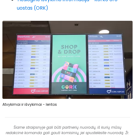
uostas (ORK)
Atvykimai ir išvykimai - lentos
Šiame straipsnyje gali būti partnerių nuorodų, iš kurių mūsų
redakcinė komanda gali gauti komisinių, jei spustelėsite nuorodą. Žr.