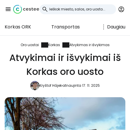
Korkas ORK
Transportas
Daugiau
Prisijunkite prie
Cestee
Oro uostai
Korkas
Atvykimas ir išvykimas
Atvykimai ir išvykimai iš
... pasaulinė kelionių bendruomenė
Korkas oro uosto
Tęsti su Google
Kryštof Hájek
atnaujinta 17. 11. 2025
Tęsti su Facebook
Tęsti el. paštu