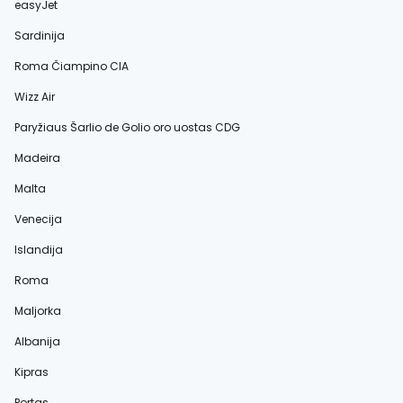
easyJet
Sardinija
Roma Čiampino CIA
Wizz Air
Paryžiaus Šarlio de Golio oro uostas CDG
Madeira
Malta
Venecija
Islandija
Roma
Maljorka
Albanija
Kipras
Portas