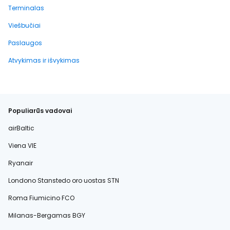
Terminalas
Viešbučiai
Paslaugos
Atvykimas ir išvykimas
Populiarūs vadovai
airBaltic
Viena VIE
Ryanair
Londono Stanstedo oro uostas STN
Roma Fiumicino FCO
Milanas-Bergamas BGY