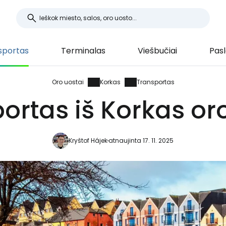
sportas
Terminalas
Viešbučiai
Pas
Oro uostai
Korkas
Transportas
ortas iš Korkas or
Kryštof Hájek
atnaujinta 17. 11. 2025