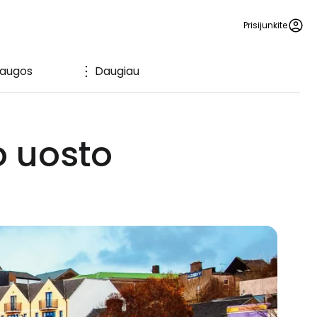
Prisijunkite
laugos
Daugiau
o uosto