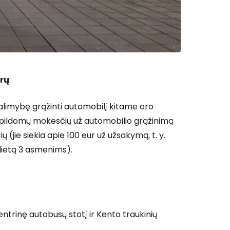
urų
.
galimybę grąžinti automobilį kitame oro
papildomų mokesčių už automobilio grąžinimą
 (jie siekia apie 100 eur už užsakymą, t. y.
ilietą 3 asmenims).
ntrinę autobusų stotį ir Kento traukinių