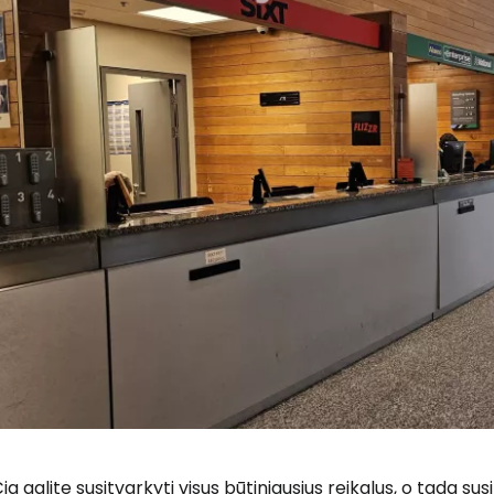
ia galite susitvarkyti visus būtiniausius reikalus, o tada s