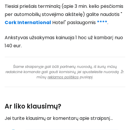
Tiesiai priešais terminalą (apie 3 min. kelio pėsčiomis
per automobilių stovėjimo aikštelę) galite naudotis "
Cork International
Hotel" paslaugomis
****
.
Ankstyvas užsakymas kainuoja 1 hoc už kambarį nuo
140 eur.
Šiame straipsnyje gali būti partnerių nuorodų, iš kurių mūsų
redakcinė komanda gali gauti komisinių, jei spustelėsite nuorodą. Žr.
mūsų
reklamos politikos
puslapį.
Ar liko klausimų?
Jei turite klausimų ar komentarų apie straipsnį...