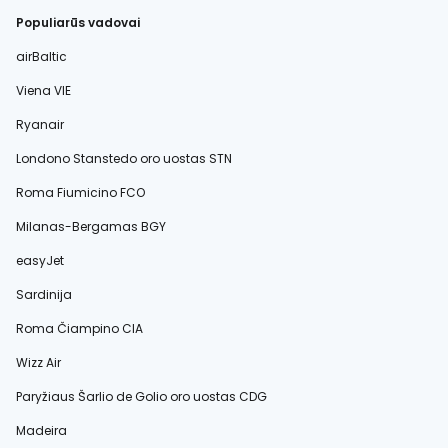
Populiarūs vadovai
airBaltic
Viena VIE
Ryanair
Londono Stanstedo oro uostas STN
Roma Fiumicino FCO
Milanas-Bergamas BGY
easyJet
Sardinija
Roma Čiampino CIA
Wizz Air
Paryžiaus Šarlio de Golio oro uostas CDG
Madeira