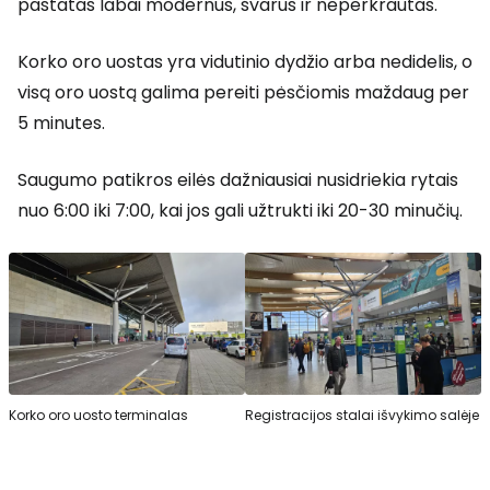
pastatas labai modernus, švarus ir neperkrautas.
Korko oro uostas yra vidutinio dydžio arba nedidelis, o
visą oro uostą galima pereiti pėsčiomis maždaug per
5 minutes.
Saugumo patikros eilės dažniausiai nusidriekia rytais
nuo 6:00 iki 7:00, kai jos gali užtrukti iki 20-30 minučių.
Korko oro uosto terminalas
Registracijos stalai išvykimo salėje