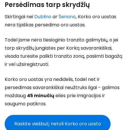
Persėdimas tarp skrydžių
Skirtingai nei
Dublino
ar
Šenono
, Korko oro uostas
nėra tipiškas persėdimo oro uostas.
Todėl jame nėra tiesioginio tranzito galimybių, o jei
tarp skrydžių jungiatės per Korką savarankiškai,
visada turėsite palikti tranzito zoną, pasiimti bagažą
ir vėl užsiregistruoti.
Korko oro uostas yra nedidelis, todėl net ir
persėdimas savarankiškai neužtruks ilgai - galimos
maždaug
45 minučių
eilės prie imigracijos ir
saugumo patikros.
Raskite viešbutį netoli Korko oro uosto