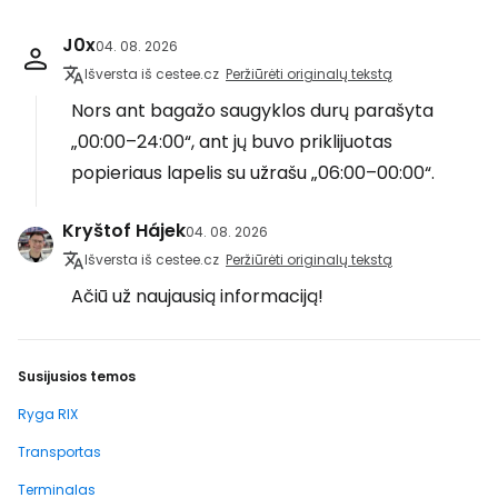
J0x
04. 08. 2026
Išversta iš cestee.cz
Peržiūrėti originalų tekstą
Nors ant bagažo saugyklos durų parašyta
„00:00–24:00“, ant jų buvo priklijuotas
popieriaus lapelis su užrašu „06:00–00:00“.
Kryštof Hájek
04. 08. 2026
Išversta iš cestee.cz
Peržiūrėti originalų tekstą
Ačiū už naujausią informaciją!
Susijusios temos
Ryga RIX
Transportas
Terminalas