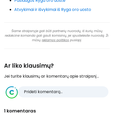
Paslaugos Ryga oro uoste
Atvykimai ir išvykimai iš Ryga oro uosto
Šiame straipsnyje gali būti partnerių nuorodų, iš kurių mūsų
redakcinė komanda gali gauti komisinių, jei spustelėsite nuorodą. Žr.
mūsų
reklamos politikos
puslapį.
Ar liko klausimų?
Jei turite klausimų ar komentarų apie straipsnį...
Pridėti komentarą...
1 komentaras