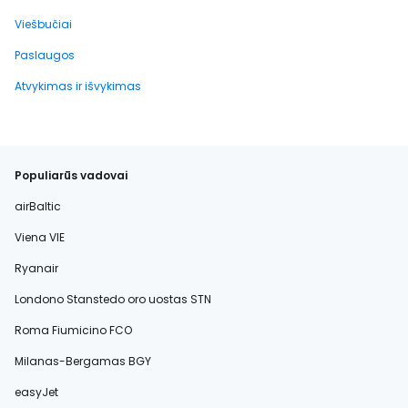
Viešbučiai
Paslaugos
Atvykimas ir išvykimas
Populiarūs vadovai
airBaltic
Viena VIE
Ryanair
Londono Stanstedo oro uostas STN
Roma Fiumicino FCO
Milanas-Bergamas BGY
easyJet