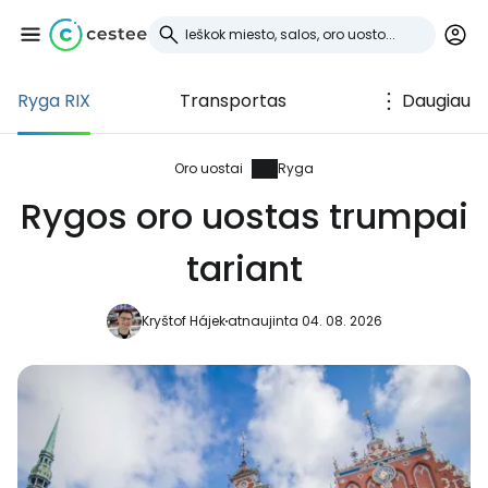
Ryga RIX
Transportas
Daugiau
Prisijunkite prie
Cestee
Oro uostai
Ryga
Rygos oro uostas trumpai
... pasaulinė kelionių bendruomenė
tariant
Tęsti su Google
Kryštof Hájek
atnaujinta 04. 08. 2026
Tęsti su Facebook
Tęsti el. paštu