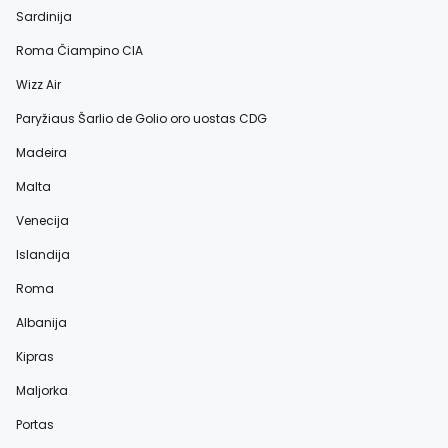
Sardinija
Roma Čiampino CIA
Wizz Air
Paryžiaus Šarlio de Golio oro uostas CDG
Madeira
Malta
Venecija
Islandija
Roma
Albanija
Kipras
Maljorka
Portas