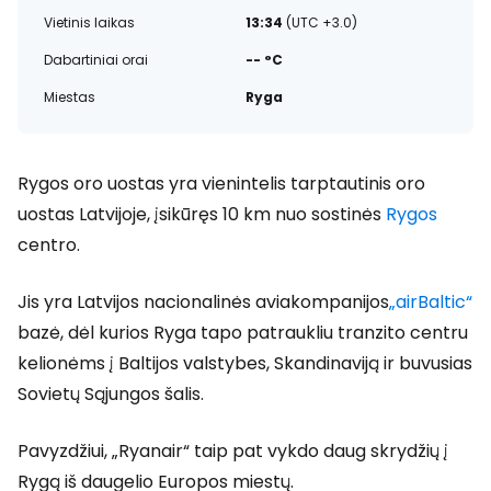
Vietinis laikas
13:34
(UTC +3.0)
Dabartiniai orai
-- °C
Miestas
Ryga
Rygos oro uostas yra vienintelis tarptautinis oro
uostas Latvijoje, įsikūręs 10 km nuo sostinės
Rygos
centro.
Jis yra Latvijos nacionalinės aviakompanijos
„airBaltic“
bazė, dėl kurios Ryga tapo patraukliu tranzito centru
kelionėms į Baltijos valstybes, Skandinaviją ir buvusias
Sovietų Sąjungos šalis.
Pavyzdžiui, „Ryanair“ taip pat vykdo daug skrydžių į
Rygą iš daugelio Europos miestų.