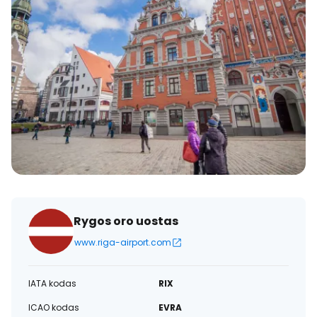
Rygos oro uostas
www.riga-airport.com
IATA kodas
RIX
ICAO kodas
EVRA