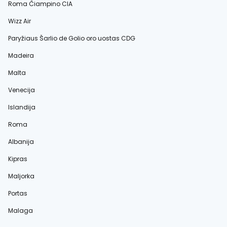
Roma Čiampino CIA
Wizz Air
Paryžiaus Šarlio de Golio oro uostas CDG
Madeira
Malta
Venecija
Islandija
Roma
Albanija
Kipras
Maljorka
Portas
Malaga