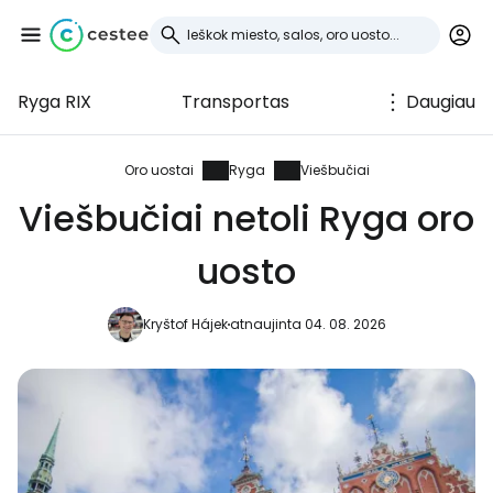
Ryga RIX
Transportas
Daugiau
Prisijunkite prie
Cestee
Oro uostai
Ryga
Viešbučiai
Viešbučiai netoli Ryga oro
... pasaulinė kelionių bendruomenė
uosto
Tęsti su Google
Kryštof Hájek
atnaujinta 04. 08. 2026
Tęsti su Facebook
Tęsti el. paštu