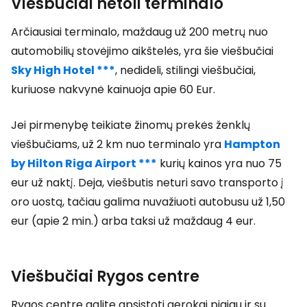
Viešbučiai netoli terminalo
Arčiausiai terminalo, maždaug už 200 metrų nuo
automobilių stovėjimo aikštelės, yra šie viešbučiai
Sky High Hotel ***
,
nedideli, stilingi viešbučiai,
kuriuose nakvynė kainuoja apie 60 Eur.
Jei pirmenybę teikiate žinomų prekės ženklų
viešbučiams, už 2 km nuo terminalo yra
Hampton
by Hilton Riga Airport ***
kurių kainos yra nuo 75
eur už naktį. Deja, viešbutis neturi savo transporto į
oro uostą, tačiau galima nuvažiuoti autobusu už 1,50
eur (apie 2 min.) arba taksi už maždaug 4 eur.
Viešbučiai Rygos centre
Rygos centre galite apsistoti gerokai pigiau ir su