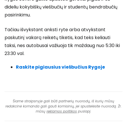
dideliu kokybiškų viešbučių ir studentų bendrabučių
pasirinkimu.
Tačiau išvykstant anksti ryte arba atvykstant
paskutinį vakarą reikėtų tikėtis, kad teks keliauti
taksi, nes autobusai važiuoja tik maždaug nuo 5:30 iki
23:30 val.
Raskite pigiausius viešbučius Rygoje
Šiame straipsnyje gali būti partnerių nuorodų, iš kurių mūsų
redakcinė komanda gali gauti komisinių, jei spustelėsite nuorodą. Žr.
mūsų
reklamos politikos
puslapį.