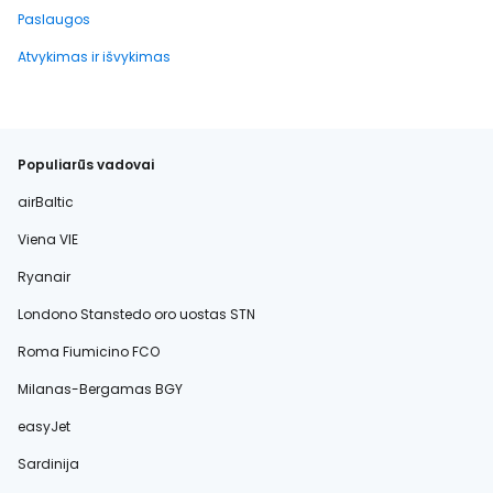
Paslaugos
Atvykimas ir išvykimas
Populiarūs vadovai
airBaltic
Viena VIE
Ryanair
Londono Stanstedo oro uostas STN
Roma Fiumicino FCO
Milanas-Bergamas BGY
easyJet
Sardinija