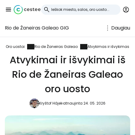
Rio de Žaneiras Galeao GIG
Daugiau
Prisijunkite prie
Cestee
Oro uostai
Rio de Žaneiras Galeao
Atvykimas ir išvykimas
Atvykimai ir išvykimai iš
... pasaulinė kelionių bendruomenė
Rio de Žaneiras Galeao
Tęsti su Google
oro uosto
Kryštof Hájek
atnaujinta 24. 05. 2026
Tęsti su Facebook
Tęsti el. paštu