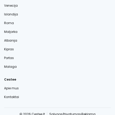
Venecija
Islandija
Roma
Maljorka
Albanija
Kipras
Portas
Malaga
Cestee
Apie mus
Kontaktai
© 2026 Cestee.lt
Sąlygos
Privatumas
Reklama