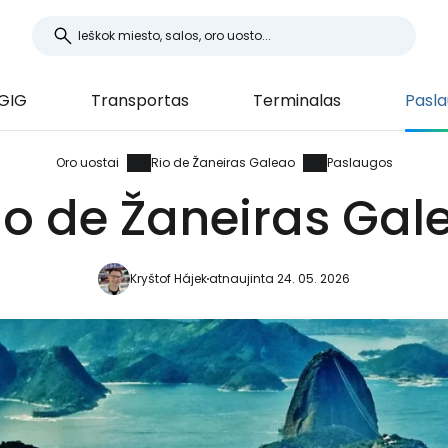
 GIG
Transportas
Terminalas
Pasl
Oro uostai
Rio de Žaneiras Galeao
Paslaugos
o de Žaneiras Gal
Kryštof Hájek
atnaujinta 24. 05. 2026