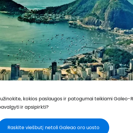
užinokite, kokios paslaugos ir patogumai teikiami Galeo-R
avalgyti ir apsipirkti?
Raskite viešbutį netoli Galeao oro uosto