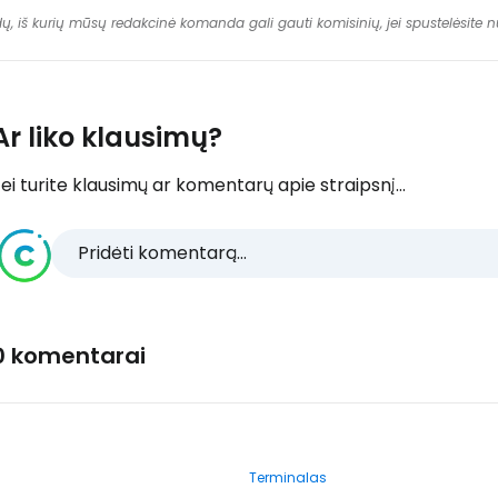
dų, iš kurių mūsų redakcinė komanda gali gauti komisinių, jei spustelėsite
Ar liko klausimų?
ei turite klausimų ar komentarų apie straipsnį...
Pridėti komentarą...
0 komentarai
Terminalas