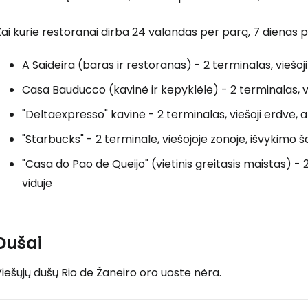
ai kurie restoranai dirba 24 valandas per parą, 7 dienas p
A Saideira (baras ir restoranas) - 2 terminalas, viešoj
Casa Bauducco (kavinė ir kepyklėlė) - 2 terminalas, v
"Deltaexpresso" kavinė - 2 terminalas, viešoji erdvė, 
"Starbucks" - 2 terminale, viešojoje zonoje, išvykimo ša
"Casa do Pao de Queijo" (vietinis greitasis maistas) - 2
viduje
Dušai
iešųjų dušų Rio de Žaneiro oro uoste nėra.