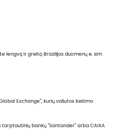
ite lengvą ir greitą Brazilijos duomenų e. sim
"Global Exchange", kurių valiutos keitimo
arba tarptautinių bankų "Santander" arba CAIXA