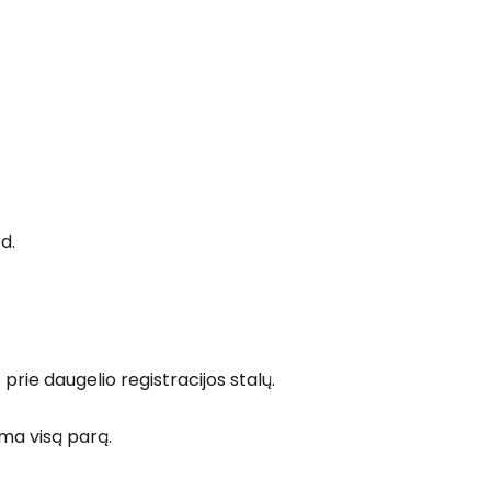
 prie Cestee
d.
Tęsti su Google
ęsti su Facebook
ie daugelio registracijos stalų.
ama visą parą.
Tęsti el. paštu