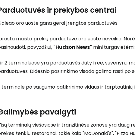
Parduotuvės ir prekybos centrai
Galeao oro uoste gana gerai įrengtos parduotuvės.
prasta maisto prekių parduotuvė oro uoste neveikia. Norėda
asinaudoti, pavyzdžiui,
"Hudson News"
mini turgavietėmi
 ir 2 terminaluose yra parduotuvės
duty free
, suvenyrų, m
arduotuvės. Didesnio pasirinkimo visada galima rasti po 
 terminale po saugumo patikrinimo vidaus ir tarptautinių 
Galimybės pavalgyti
isų terminalų viešosiose ir tranzitinėse zonose yra daug r
rekės ženklų restoranai, tokie kaip "McDonald's", "Pizza Hut" 