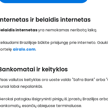
Internetas ir belaidis internetas
Belaidis internetas
yra nemokamas neribotą laiką.
eliaudami Brazilijoje būkite prisijungę prie interneto. Gauk
kortelę
airalo.com
.
Bankomatai ir keityklos
isas valiutos keityklas oro uoste valdo "Safra Bank" arba 
ursai labai nepalankūs.
erokai patogiau išsigryninti pinigų iš įprastų Brazilijos 
bankomatų, esančių abiejuose terminaluose.