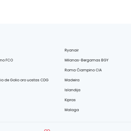
Ryanair
ino FCO
Milanas-Bergamas BGY
Roma Čiampino CIA
lio de Golio oro uostas CDG
Madeira
Islandija
Kipras
Malaga