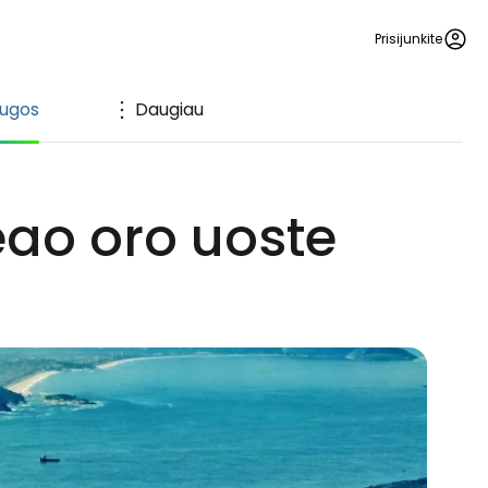
Prisijunkite
augos
Daugiau
eao oro uoste