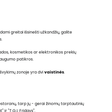
mi greitai išsinešti užkandžių, galite
s.
ados, kosmetikos ar elektronikos prekių
saugumo patikros.
išvykimų zonoje yra dvi
vaistinės
.
estoranų, tarp jų - gerai žinomų tarptautinių
ir "T.G.I. Fridays".