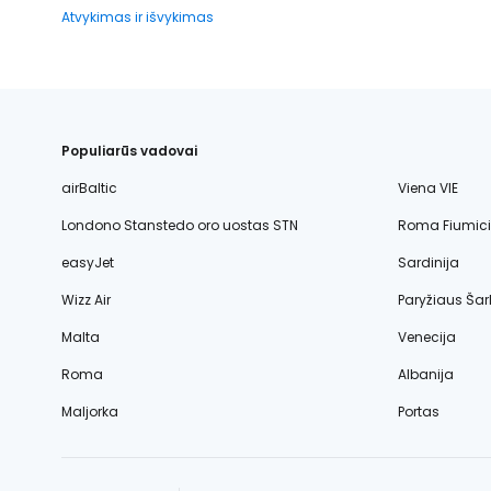
Atvykimas ir išvykimas
Populiarūs vadovai
airBaltic
Viena VIE
Londono Stanstedo oro uostas STN
Roma Fiumic
easyJet
Sardinija
Wizz Air
Paryžiaus Šar
Malta
Venecija
Roma
Albanija
Maljorka
Portas