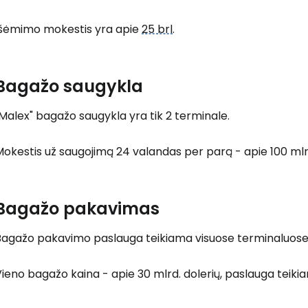
Išėmimo mokestis yra apie
25 brl
.
Prisijunkite
Bagažo saugykla
Malex" bagažo saugykla yra tik 2 terminale.
... pasaulinė kelionių bendruomenė
okestis už saugojimą 24 valandas per parą - apie 100 mlr
Bagažo pakavimas
T
agažo pakavimo paslauga teikiama visuose terminaluose pr
ieno bagažo kaina - apie 30 mlrd. dolerių, paslauga teiki