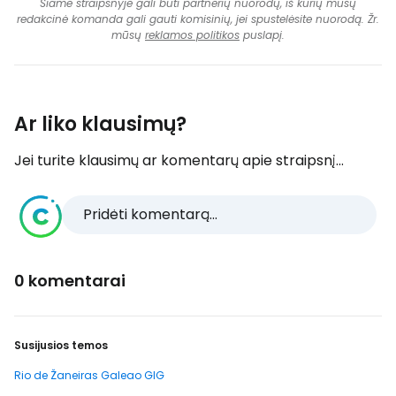
Šiame straipsnyje gali būti partnerių nuorodų, iš kurių mūsų
redakcinė komanda gali gauti komisinių, jei spustelėsite nuorodą. Žr.
mūsų
reklamos politikos
puslapį.
Ar liko klausimų?
Jei turite klausimų ar komentarų apie straipsnį...
Pridėti komentarą...
0 komentarai
Susijusios temos
Rio de Žaneiras Galeao GIG