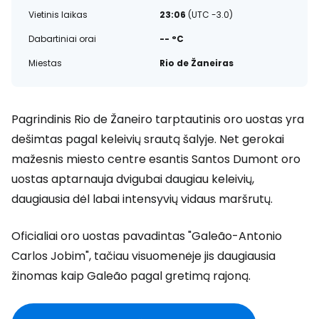
Vietinis laikas
23:06
(UTC -3.0)
Dabartiniai orai
-- °C
Miestas
Rio de Žaneiras
Pagrindinis Rio de Žaneiro tarptautinis oro uostas yra
dešimtas pagal keleivių srautą šalyje. Net gerokai
mažesnis miesto centre esantis Santos Dumont oro
uostas aptarnauja dvigubai daugiau keleivių,
daugiausia dėl labai intensyvių vidaus maršrutų.
Oficialiai oro uostas pavadintas "Galeão-Antonio
Carlos Jobim", tačiau visuomenėje jis daugiausia
žinomas kaip Galeão pagal gretimą rajoną.