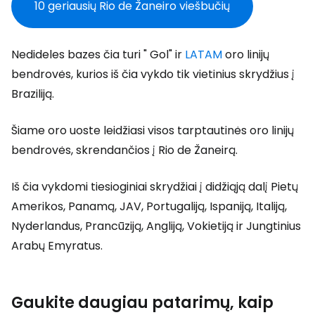
10 geriausių Rio de Žaneiro viešbučių
Nedideles bazes čia turi " Gol" ir
LATAM
oro linijų
bendrovės, kurios iš čia vykdo tik vietinius skrydžius į
Braziliją.
Šiame oro uoste leidžiasi visos tarptautinės oro linijų
bendrovės, skrendančios į Rio de Žaneirą.
Iš čia vykdomi tiesioginiai skrydžiai į didžiąją dalį Pietų
Amerikos, Panamą, JAV, Portugaliją, Ispaniją, Italiją,
Nyderlandus, Prancūziją, Angliją, Vokietiją ir Jungtinius
Arabų Emyratus.
Gaukite daugiau patarimų, kaip