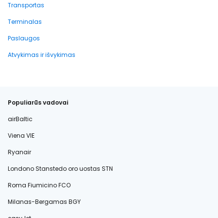
Transportas
Terminalas
Paslaugos
Atvykimas ir išvykimas
Populiarūs vadovai
airBaltic
Viena VIE
Ryanair
Londono Stanstedo oro uostas STN
Roma Fiumicino FCO
Milanas-Bergamas BGY