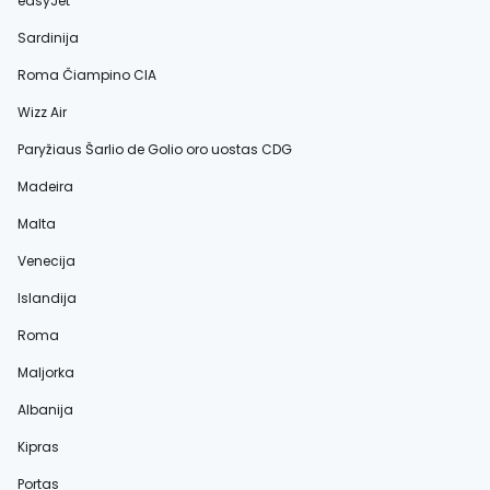
easyJet
Sardinija
Roma Čiampino CIA
Wizz Air
Paryžiaus Šarlio de Golio oro uostas CDG
Madeira
Malta
Venecija
Islandija
Roma
Maljorka
Albanija
Kipras
Portas