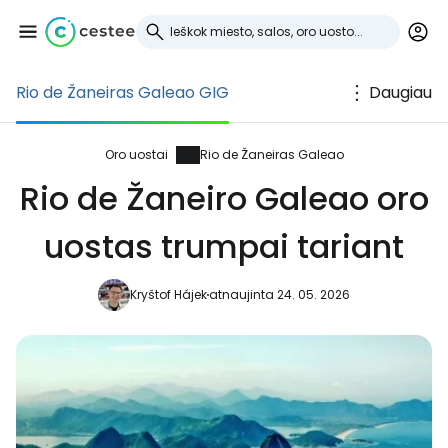
Rio de Žaneiras Galeao GIG
Daugiau
Prisijunkite prie
Cestee
Oro uostai
Rio de Žaneiras Galeao
Rio de Žaneiro Galeao oro
... pasaulinė kelionių bendruomenė
uostas trumpai tariant
Tęsti su Google
Kryštof Hájek
atnaujinta 24. 05. 2026
Tęsti su Facebook
Tęsti el. paštu