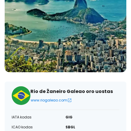
Rio de Žaneiro Galeao oro uostas
www.riogaleao.com
IATA kodas
GIG
ICAO kodas
SBGL