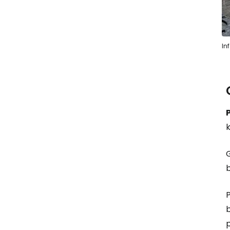
In
k
G
b
P
b
p