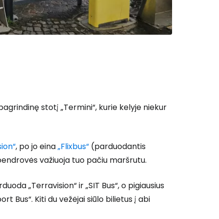
 prie Cestee
Tęsti su Google
į pagrindinę stotį „Termini“, kurie kelyje niekur
ęsti su Facebook
sion“
, po jo eina
„Flixbus“
(parduodantis
s bendrovės važiuoja tuo pačiu maršrutu.
Tęsti el. paštu
rduoda „Terravision“ ir „SIT Bus“, o pigiausius
t Bus“. Kiti du vežėjai siūlo bilietus į abi