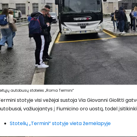
eitųjų autobusų stotelės „Roma Termini“
ermini stotyje visi vežėjai sustoja Via Giovanni Giolitti gat
utobusai, važiuojantys į Fiumicino oro uostą, todėl įsitikink
Stotelių „Termini“ stotyje vieta žemėlapyje