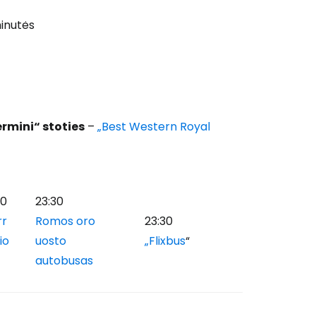
minutės
ermini“ stoties
–
„Best Western Royal
30
23:30
rr
Romos oro
23:30
io
uosto
„Flixbus
“
autobusas