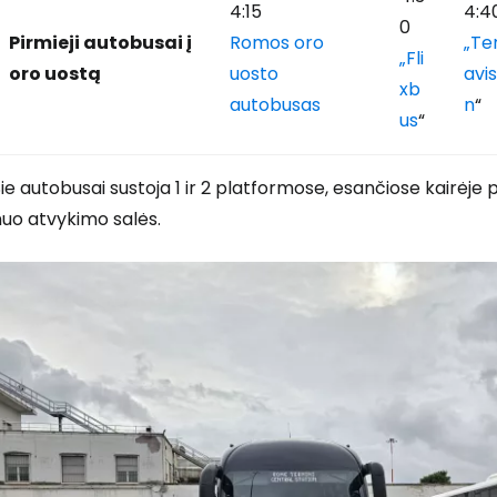
4:15
4:4
0
Pirmieji autobusai į
Romos oro
„Te
„Fli
oro uostą
uosto
avis
xb
autobusas
n
“
us
“
ie autobusai sustoja 1 ir 2 platformose, esančiose kairė
nuo atvykimo salės.