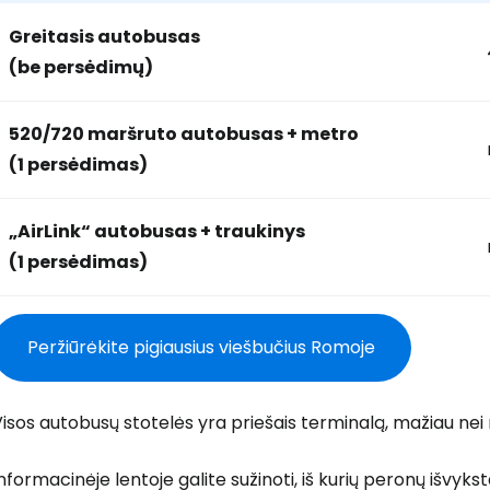
Greitasis autobusas
(be persėdimų)
520/720 maršruto autobusas + metro
(1 persėdimas)
„AirLink“ autobusas + traukinys
(1 persėdimas)
Peržiūrėkite pigiausius viešbučius Romoje
isos autobusų stotelės yra priešais terminalą, mažiau nei
nformacinėje lentoje galite sužinoti, iš kurių peronų išvykst