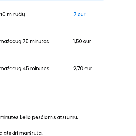
40 minučių
7 eur
maždaug 75 minutės
1,50 eur
maždaug 45 minutės
2,70 eur
 minutės kelio pėsčiomis atstumu.
a atskiri maršrutai.