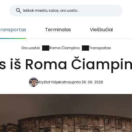
ransportas
Terminalas
Viešbučiai
Oro uostai
Roma Čiampino
Transportas
s iš Roma Čiampin
Kryštof Hájek
atnaujinta 26. 06. 2026