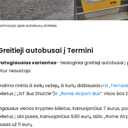
Prisijunkite
formacija apie autobusų stoteles
... pasaulinė kelionių bendruomenė
Greitieji autobusai į Termini
Patogiausias variantas
– tiesioginiai greitieji autobusai 
itur nesustoja.
T
alima rinktis iš kelių vežėjų, iš kurių didžiausias
yra „Terravi
ilietus į „SIT Bus Shuttle“)
ir „Rome Airport Bus
“. Visos šio
igiausius vienos krypties bilietus, kainuojančius 7 eurus, pa
ilietus į abi puses, kainuojančius 9,90 eurų, siūlo „Rome Airpor
uses už 11 eurų.