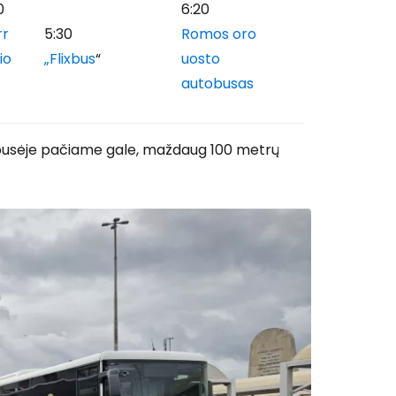
0
6:20
rr
5:30
Romos oro
io
„Flixbus
“
uosto
autobusas
je pusėje pačiame gale, maždaug 100 metrų