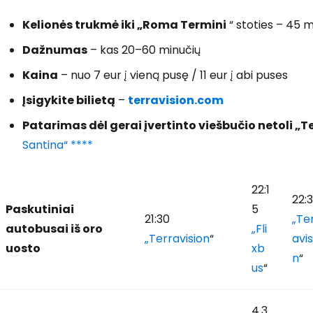
Kelionės trukmė iki „Roma Termini
“ stoties – 45 
Dažnumas
– kas 20–60 minučių
Kaina
– nuo 7 eur į vieną pusę / 11 eur į abi puses
Įsigykite bilietą
–
terravision.com
Patarimas dėl gerai įvertinto viešbučio netoli „T
Santina“ ****
22:1
22:
Paskutiniai
5
21:30
„Te
autobusai iš oro
„Fli
„Terravision
“
avis
uosto
xb
n
“
us
“
4.3