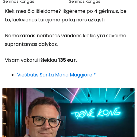
Gėrimas Kongas
Gėrimas Kongas
Kiek mes čia išleidome? Išgėrėme po 4 gėrimus, be
to, kiekvienas turėjome po ką nors užkąsti.
Nemokamas neribotas vandens kiekis yra savaime
suprantamas dalykas.
Visam vakarui išleidau
135 eur.
Viešbutis Santa Maria Maggiore *