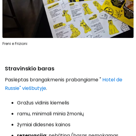
Freni e Frizioni
Stravinskio baras
Paslėptas brangakmenis prabangiame "
Hotel de
Russie" viešbutyje
.
Gražus vidinis kiemelis
ramu, minimali minia žmonių
žymiai didesnės kainos
rezervacija
: nebūtina (baras nemokamas