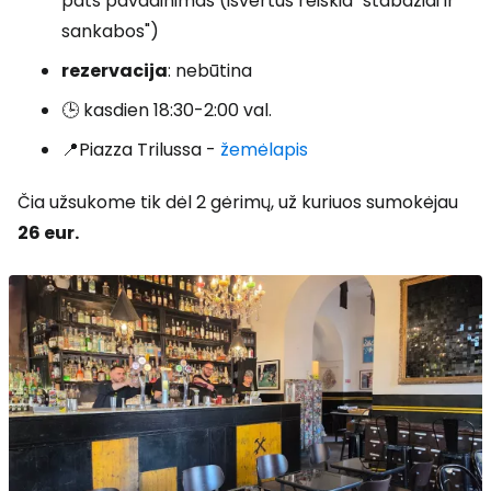
pats pavadinimas (išvertus reiškia "stabdžiai ir
sankabos")
rezervacija
: nebūtina
🕒 kasdien 18:30-2:00 val.
📍Piazza Trilussa -
žemėlapis
Čia užsukome tik dėl 2 gėrimų, už kuriuos sumokėjau
26 eur.