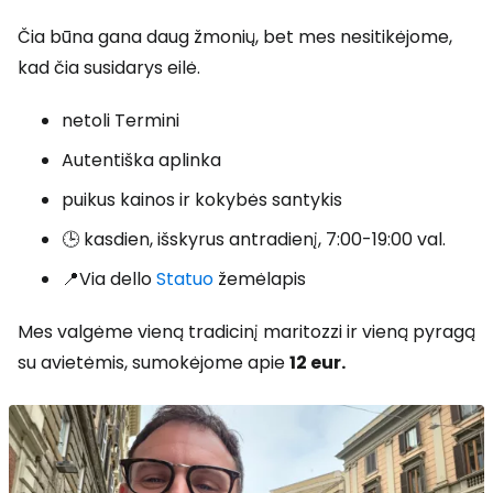
Čia būna gana daug žmonių, bet mes nesitikėjome,
kad čia susidarys eilė.
netoli Termini
Autentiška aplinka
puikus kainos ir kokybės santykis
🕒 kasdien, išskyrus antradienį, 7:00-19:00 val.
📍Via dello
Statuo
žemėlapis
Mes valgėme vieną tradicinį maritozzi ir vieną pyragą
su avietėmis, sumokėjome apie
12 eur.