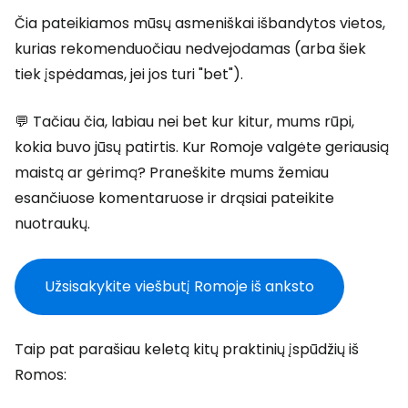
Čia pateikiamos mūsų asmeniškai išbandytos vietos,
kurias rekomenduočiau nedvejodamas (arba šiek
tiek įspėdamas, jei jos turi "bet").
💬 Tačiau čia, labiau nei bet kur kitur, mums rūpi,
kokia buvo jūsų patirtis. Kur Romoje valgėte geriausią
maistą ar gėrimą? Praneškite mums žemiau
esančiuose komentaruose ir drąsiai pateikite
nuotraukų.
Užsisakykite viešbutį Romoje iš anksto
Taip pat parašiau keletą kitų praktinių įspūdžių iš
Romos: