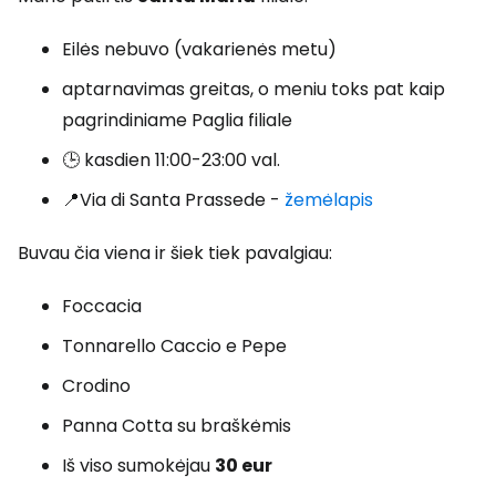
Eilės nebuvo (vakarienės metu)
aptarnavimas greitas, o meniu toks pat kaip
pagrindiniame Paglia filiale
🕒 kasdien 11:00-23:00 val.
📍Via di Santa Prassede -
žemėlapis
Buvau čia viena ir šiek tiek pavalgiau:
Foccacia
Tonnarello Caccio e Pepe
Crodino
Panna Cotta su braškėmis
Iš viso sumokėjau
30 eur