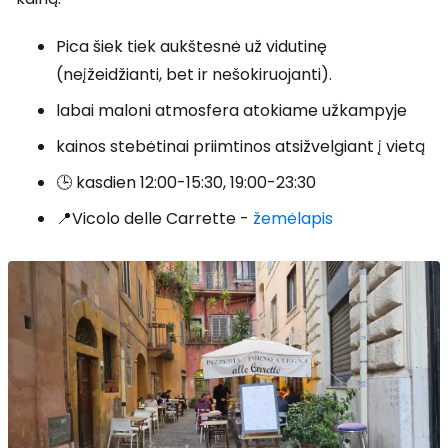
Pica šiek tiek aukštesnė už vidutinę
(neįžeidžianti, bet ir nešokiruojanti).
labai maloni atmosfera atokiame užkampyje
kainos stebėtinai priimtinos atsižvelgiant į vietą
🕒 kasdien 12:00-15:30, 19:00-23:30
📍Vicolo delle Carrette -
žemėlapis