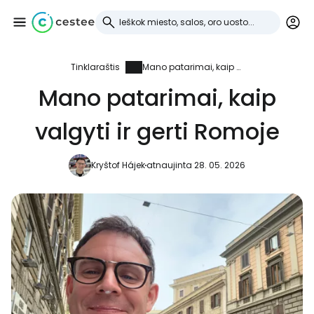
Tinklaraštis
Mano patarimai, kaip valgyti ir gerti Romoje
Prisijunkite prie
Mano patarimai, kaip
Cestee
valgyti ir gerti Romoje
... pasaulinė kelionių bendruomenė
Kryštof Hájek
atnaujinta 28. 05. 2026
Tęsti su Google
Tęsti su Facebook
Tęsti el. paštu