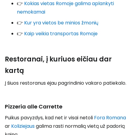
👉
Kokias vietas Romoje galima aplankyti
nemokamai
👉
Kur yra vietos be minios žmonių
👉
Kaip veikia transportas Romoje
Restoranai, į kuriuos eičiau dar
kartą
Į šiuos restoranus ėjau pagrindinio vakaro patiekalo.
Pizzeria alle Carrette
Puikus pavyzdys, kad net ir visai netoli
Fora Romana
ar
Koliziejaus
galima rasti normalią vietą už padorią
kainą.