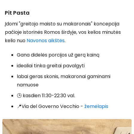
Pit Pasta
Įdomi "greitojo maisto su makaronais" koncepcija
pačioje istorinės Romos širdyje, vos kelios minutės
kelio nuo
Navonos aikštės
.
Gana didelės porcijos už gerą kainą
idealiai tinka greitai pavalgyti
labai geras skonis, makaronai gaminami
namuose
🕒 kasdien 11:30-22:30 val.
📍Via del Governo Vecchio -
žemėlapis