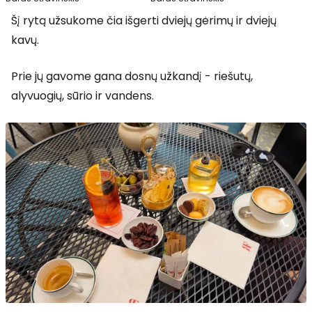
Šį rytą užsukome čia išgerti dviejų gėrimų ir dviejų
kavų.
Prie jų gavome gana dosnų užkandį - riešutų,
alyvuogių, sūrio ir vandens.