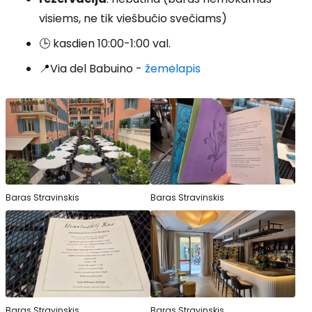
visiems, ne tik viešbučio svečiams)
🕒 kasdien 10:00-1:00 val.
📍Via del Babuino -
žemėlapis
Baras Stravinskis
Baras Stravinskis
Baras Stravinskis
Baras Stravinskis