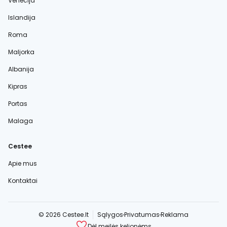
Venecija
Islandija
Roma
Maljorka
Albanija
Kipras
Portas
Malaga
Cestee
Apie mus
Kontaktai
© 2026 Cestee.lt
Sąlygos
Privatumas
Reklama
Dėl meilės kelionėms