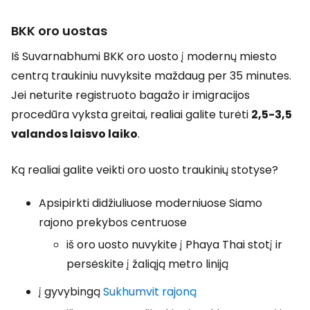
BKK oro uostas
Iš Suvarnabhumi BKK oro uosto į modernų miesto
centrą traukiniu nuvyksite maždaug per 35 minutes.
Jei neturite registruoto bagažo ir imigracijos
procedūra vyksta greitai, realiai galite turėti
2,5-3,5
valandos laisvo laiko
.
Ką realiai galite veikti oro uosto traukinių stotyse?
Apsipirkti didžiuliuose moderniuose Siamo
rajono prekybos centruose
iš oro uosto nuvykite į Phaya Thai stotį ir
persėskite į žaliąją metro liniją
į gyvybingą
Sukhumvit rajoną