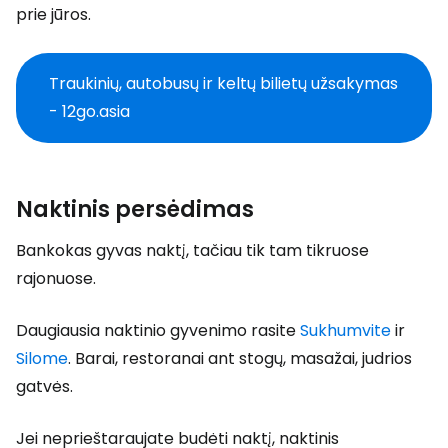
prie jūros.
Traukinių, autobusų ir keltų bilietų užsakymas
- 12go.asia
Naktinis persėdimas
Bankokas gyvas naktį, tačiau tik tam tikruose
rajonuose.
Daugiausia naktinio gyvenimo rasite
Sukhumvite
ir
Silome
. Barai, restoranai ant stogų, masažai, judrios
gatvės.
Jei neprieštaraujate budėti naktį, naktinis