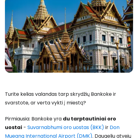
Turite kelias valandas tarp skrydžių Bankoke ir
svarstote, ar verta vykti į miestą?
Pirmiausia: Bankoke yra
du tarptautiniai oro
uostai
-
Suvarnabhumi oro uostas (BKK)
ir
Don
Mueang International Airport (DMK)
. Daugeliu atvejų