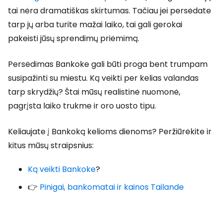
tai nėra dramatiškas skirtumas. Tačiau jei persėdate
tarp jų arba turite mažai laiko, tai gali gerokai
pakeisti jūsų sprendimų priėmimą.
Persėdimas Bankoke gali būti proga bent trumpam
susipažinti su miestu. Ką veikti per kelias valandas
tarp skrydžių? Štai mūsų realistinė nuomonė,
pagrįsta laiko trukme ir oro uosto tipu.
Keliaujate į Bankoką kelioms dienoms? Peržiūrėkite ir
kitus mūsų straipsnius:
Ką veikti Bankoke
?
👉
Pinigai, bankomatai ir kainos Tailande