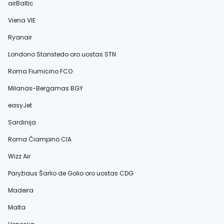
airBaltic
Viena VIE
Ryanair
Londono Stanstedo oro uostas STN
Roma Fiumicino FCO
Milanas-Bergamas BGY
easyJet
Sardinija
Roma Čiampino CIA
Wizz Air
Paryžiaus Šarlio de Golio oro uostas CDG
Madeira
Malta