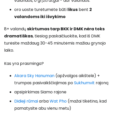
valandos, o grįžti atgal - dar valandos.
oro uoste turėtumėte būti
likus
bent
2
valandoms iki išvykimo
8+ valandų
skirtumas tarp BKK ir DMK nėra toks
dramatiškas
, tiesiog paskaičiuokite, kad iš DMK
turėsite maždaug 30-45 minutėmis mažiau grynojo
laiko.
Kas yra prasminga?
Akara Sky Hanuman
(apžvalgos aikštelė) +
trumpas pasivaikščiojimas po
Sukhumvit
rajoną
apsipirkimas Siamo rajone
Didieji rūmai
arba
Wat Pho
(mažai tikėtina, kad
pamatysite abu vienu metu)