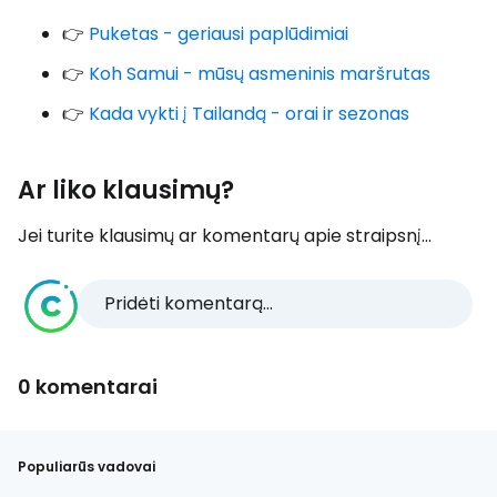
👉
Puketas - geriausi paplūdimiai
👉
Koh Samui - mūsų asmeninis maršrutas
👉
Kada vykti į Tailandą - orai ir sezonas
Ar liko klausimų?
Jei turite klausimų ar komentarų apie straipsnį...
Pridėti komentarą...
0 komentarai
Populiarūs vadovai