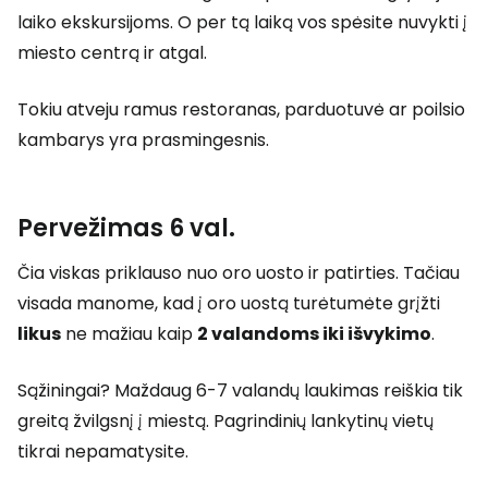
laiko ekskursijoms. O per tą laiką vos spėsite nuvykti į
miesto centrą ir atgal.
Tokiu atveju ramus restoranas, parduotuvė ar poilsio
kambarys yra prasmingesnis.
Pervežimas 6 val.
Čia viskas priklauso nuo oro uosto ir patirties. Tačiau
visada manome, kad į oro uostą turėtumėte grįžti
likus
ne mažiau kaip
2 valandoms iki išvykimo
.
Sąžiningai? Maždaug 6-7 valandų laukimas reiškia tik
greitą žvilgsnį į miestą. Pagrindinių lankytinų vietų
tikrai nepamatysite.