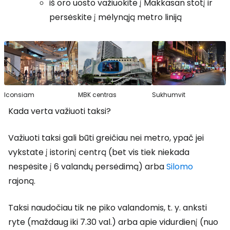
iš oro uosto važiuokite į Makkasan stotį ir
persėskite į mėlynąją metro liniją
Iconsiam
MBK centras
Sukhumvit
Kada verta važiuoti taksi?
Važiuoti taksi gali būti greičiau nei metro, ypač jei
vykstate į istorinį centrą (bet vis tiek niekada
nespėsite į 6 valandų persėdimą) arba
Silomo
rajoną.
Taksi naudočiau tik ne piko valandomis, t. y. anksti
ryte (maždaug iki 7.30 val.) arba apie vidurdienį (nuo