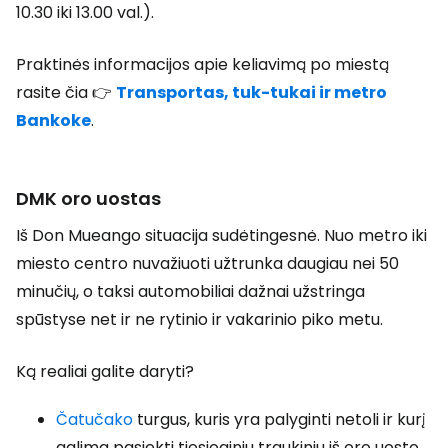
10.30 iki 13.00 val.).
Praktinės informacijos apie keliavimą po miestą
rasite čia 👉
Transportas, tuk-tukai ir metro
Bankoke
.
DMK oro uostas
Iš Don Mueango situacija sudėtingesnė. Nuo metro iki
miesto centro nuvažiuoti užtrunka daugiau nei 50
minučių, o taksi automobiliai dažnai užstringa
spūstyse net ir ne rytinio ir vakarinio piko metu.
Ką realiai galite daryti?
Čatučako
turgus, kuris yra palyginti netoli ir kurį
galima pasiekti tiesioginiu traukiniu iš oro uosto