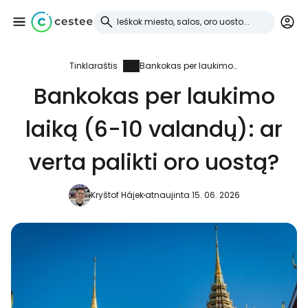
Tinklaraštis
Bankokas per laukimo laiką (6-10 valandų): ar verta palikti oro uostą?
Prisijunkite prie
Bankokas per laukimo
Cestee
laiką (6-10 valandų): ar
... pasaulinė kelionių bendruomenė
verta palikti oro uostą?
Tęsti su Google
Kryštof Hájek
atnaujinta 15. 06. 2026
Tęsti su Facebook
Tęsti el. paštu