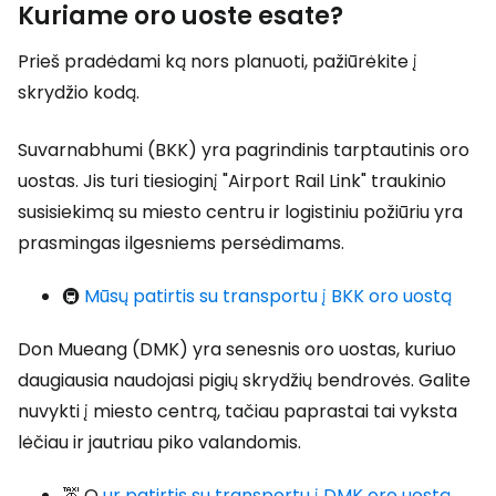
Kuriame oro uoste esate?
Prieš pradėdami ką nors planuoti, pažiūrėkite į
skrydžio kodą.
Suvarnabhumi (BKK) yra pagrindinis tarptautinis oro
uostas. Jis turi tiesioginį "Airport Rail Link" traukinio
susisiekimą su miesto centru ir logistiniu požiūriu yra
prasmingas ilgesniems persėdimams.
🚇
Mūsų patirtis su transportu į BKK oro uostą
Don Mueang (DMK) yra senesnis oro uostas, kuriuo
daugiausia naudojasi pigių skrydžių bendrovės. Galite
nuvykti į miesto centrą, tačiau paprastai tai vyksta
lėčiau ir jautriau piko valandomis.
🚕 O
ur patirtis su transportu į DMK oro uostą