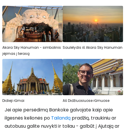
Akara Sky Hanuman - simbolinis
Saulėlydis iš Akara Sky Hanuman
įėjimas į terasą
Didieji rūmai
Aš Didžiuosiuose rūmuose
Jei apie persėdimą Bankoke galvojate kaip apie
ilgesnės kelionės po
Tailandą
pradžią, traukiniu ar
autobusu galite nuvykti ir toliau - galbūt į Ajutają ar