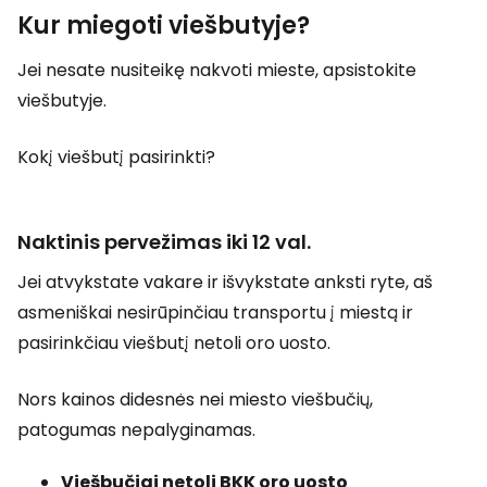
Kur miegoti viešbutyje?
Jei nesate nusiteikę nakvoti mieste, apsistokite
viešbutyje.
Kokį viešbutį pasirinkti?
Naktinis pervežimas iki 12 val.
Jei atvykstate vakare ir išvykstate anksti ryte, aš
asmeniškai nesirūpinčiau transportu į miestą ir
pasirinkčiau viešbutį netoli oro uosto.
Nors kainos didesnės nei miesto viešbučių,
patogumas nepalyginamas.
Viešbučiai netoli BKK oro uosto