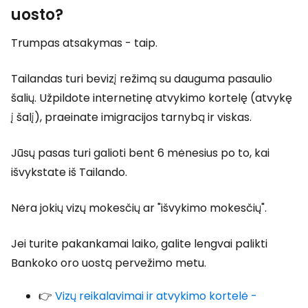
uosto?
Trumpas atsakymas - taip.
Tailandas turi bevizį režimą su dauguma pasaulio
šalių. Užpildote internetinę atvykimo kortelę (atvykę
į šalį), praeinate imigracijos tarnybą ir viskas.
Jūsų pasas turi galioti bent 6 mėnesius po to, kai
išvykstate iš Tailando.
Nėra jokių vizų mokesčių ar "išvykimo mokesčių".
Jei turite pakankamai laiko, galite lengvai palikti
Bankoko oro uostą pervežimo metu.
👉
Vizų reikalavimai ir atvykimo kortelė -