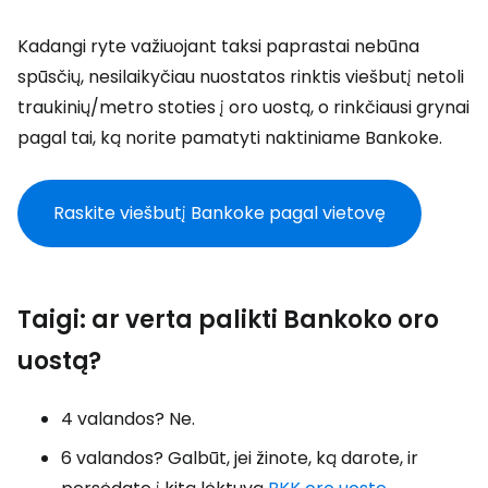
Kadangi ryte važiuojant taksi paprastai nebūna
spūsčių, nesilaikyčiau nuostatos rinktis viešbutį netoli
traukinių/metro stoties į oro uostą, o rinkčiausi grynai
pagal tai, ką norite pamatyti naktiniame Bankoke.
Raskite viešbutį Bankoke pagal vietovę
Taigi: ar verta palikti Bankoko oro
uostą?
4 valandos? Ne.
6 valandos? Galbūt, jei žinote, ką darote, ir