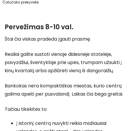
Čatučako prekyvietė
Pervežimas 8-10 val.
Štai čia viskas pradeda įgauti prasmę.
Realiai galite sustoti vienoje didesnėje stotelėje,
pavyzdžiui, šventykloje prie upės, trumpam užsukti į
kinų kvartalą arba apžiūrėti vieną iš dangoraižių.
Bankokas nėra kompaktiškas miestas, kurio centrą
galima apeiti per pusvalandį. Laikas čia bėga greitai.
Tačiau tikėkitės to:
į istorinį centrą nuvykti reikia mažiausiai