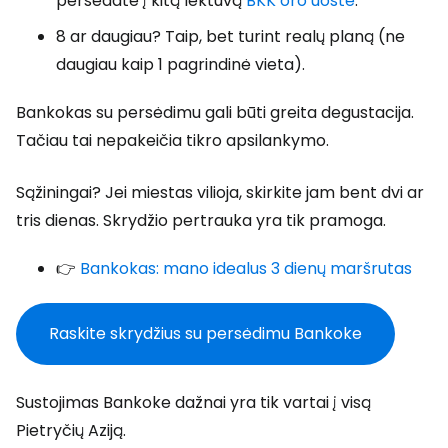
persėdate į kitą lėktuvą
BKK oro uoste
.
8 ar daugiau? Taip, bet turint realų planą (ne
daugiau kaip 1 pagrindinė vieta).
Bankokas su persėdimu gali būti greita degustacija.
Tačiau tai nepakeičia tikro apsilankymo.
Sąžiningai? Jei miestas vilioja, skirkite jam bent dvi ar
tris dienas. Skrydžio pertrauka yra tik pramoga.
👉
Bankokas: mano idealus 3 dienų maršrutas
Raskite skrydžius su persėdimu Bankoke
Sustojimas Bankoke dažnai yra tik vartai į visą
Pietryčių Aziją.