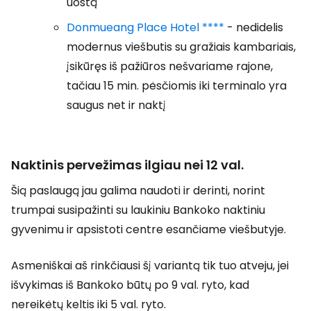
uostą
Donmueang Place Hotel ****
- nedidelis
modernus viešbutis su gražiais kambariais,
įsikūręs iš pažiūros nešvariame rajone,
tačiau 15 min. pėsčiomis iki terminalo yra
saugus net ir naktį
Naktinis pervežimas ilgiau nei 12 val.
Šią paslaugą jau galima naudoti ir derinti, norint
trumpai susipažinti su laukiniu Bankoko naktiniu
gyvenimu ir apsistoti centre esančiame viešbutyje.
Asmeniškai aš rinkčiausi šį variantą tik tuo atveju, jei
išvykimas iš Bankoko būtų po 9 val. ryto, kad
nereikėtų keltis iki 5 val. ryto.