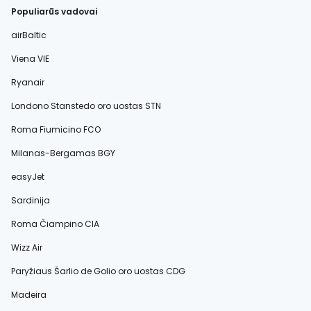
Populiarūs vadovai
airBaltic
Viena VIE
Ryanair
Londono Stanstedo oro uostas STN
Roma Fiumicino FCO
Milanas-Bergamas BGY
easyJet
Sardinija
Roma Čiampino CIA
Wizz Air
Paryžiaus Šarlio de Golio oro uostas CDG
Madeira