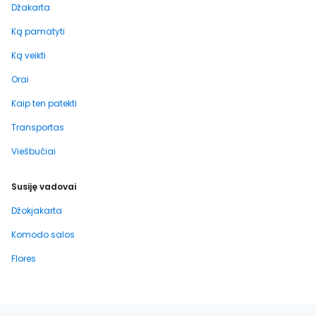
Džakarta
Ką pamatyti
Ką veikti
Orai
Kaip ten patekti
Transportas
Viešbučiai
Susiję vadovai
Džokjakarta
Komodo salos
Flores