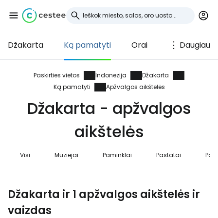
Džakarta
Ką pamatyti
Orai
Daugiau
Prisijunkite prie
Cestee
Paskirties vietos
Indonezija
Džakarta
Ką pamatyti
Apžvalgos aikštelės
... pasaulinė kelionių bendruomenė
Džakarta - apžvalgos
aikštelės
Tęsti su Google
Visi
Muziejai
Paminklai
Pastatai
Pap
Tęsti su Facebook
Džakarta ir 1 apžvalgos aikštelės ir
vaizdas
Tęsti el. paštu